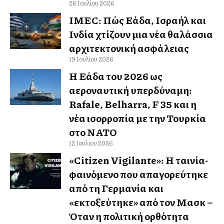
26 Ιουλίου 2026
IMEC: Πώς Ελλάδα, Ισραήλ και
Ινδία χτίζουν μια νέα θαλάσσια
αρχιτεκτονική ασφάλειας
19 Ιουλίου 2026
Η Ελλάδα του 2026 ως
αεροναυτική υπερδύναμη:
Rafale, Belharra, F 35 και η
νέα ισορροπία με την Τουρκία
στο ΝΑΤΟ
12 Ιουλίου 2026
«Citizen Vigilante»: Η ταινία-
φαινόμενο που απαγορεύτηκε
από τη Γερμανία και
«εκτοξεύτηκε» από τον Μασκ –
Όταν η πολιτική ορθότητα