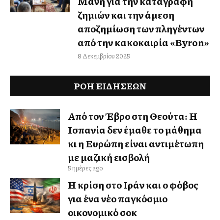
Μάνη για την καταγραφή
ζημιών και την άμεση
αποζημίωση των πληγέντων
από την κακοκαιρία «Byron»
8 Δεκεμβρίου 2025
ΡΟΗ ΕΙΔΉΣΕΩΝ
Από τον Έβρο στη Θεούτα: Η
Ισπανία δεν έμαθε το μάθημα
κι η Ευρώπη είναι αντιμέτωπη
με μαζική εισβολή
5 ημέρες ago
Η κρίση στο Ιράν και ο φόβος
για ένα νέο παγκόσμιο
οικονομικό σοκ