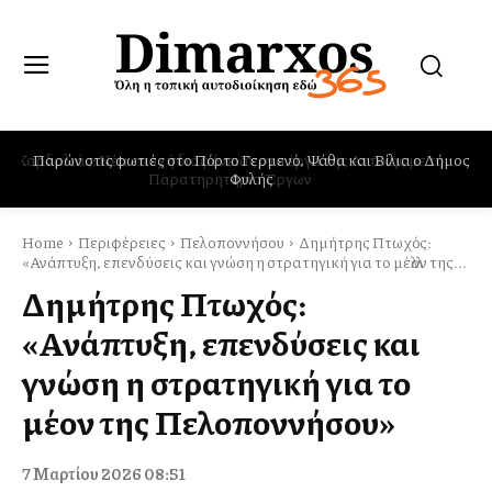
Παρών στις φωτιές στο Πόρτο Γερμενό, Ψάθα και Βίλια ο Δήμος
Φυλής
Home
Περιφέρειες
Πελοποννήσου
Δημήτρης Πτωχός:
«Ανάπτυξη, επενδύσεις και γνώση η στρατηγική για το μέλλον της...
Δημήτρης Πτωχός:
«Ανάπτυξη, επενδύσεις και
γνώση η στρατηγική για το
μέλλον της Πελοποννήσου»
7 Μαρτίου 2026 08:51