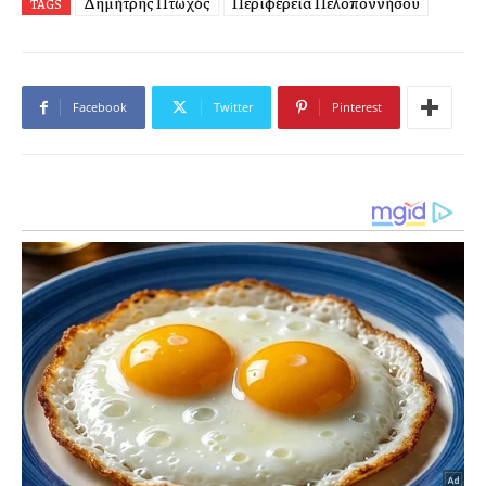
Δημήτρης Πτωχός
Περιφέρεια Πελοποννήσου
TAGS
Facebook
Twitter
Pinterest