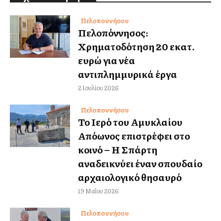
Πελοποννήσου
Πελοπόννησος:
Χρηματοδότηση 20 εκατ.
ευρώ για νέα
αντιπλημμυρικά έργα
2 Ιουλίου 2026
Πελοποννήσου
Το Ιερό του Αμυκλαίου
Απόλλωνος επιστρέφει στο
κοινό – Η Σπάρτη
αναδεικνύει έναν σπουδαίο
αρχαιολογικό θησαυρό
19 Μαΐου 2026
Πελοποννήσου