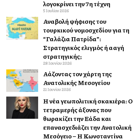
λογοκρίνει την 7η τέχνη
5 Ιουλίου 2026
Αναβολή ψήφισης του
τουρκικού νομοσχεδίου για τη
“Γαλάζια Πατρίδα”:
Στρατηγικός ελιγμός ή αλλαγή
στρατηγικής;
28 Ιουνίου 2026
Αλλάζοντας τον χάρτη της
Ανατολικής Μεσογείου
21 Ιουνίου 2026
Η νέα γεωπολιτική σκακιέρα: Ο
τετραμερής άξονας που
θωρακίζει την Ελλάδα και
επανασχεδιάζει την Ανατολική
Μεσόγειο – Η Κωνσταντίνα