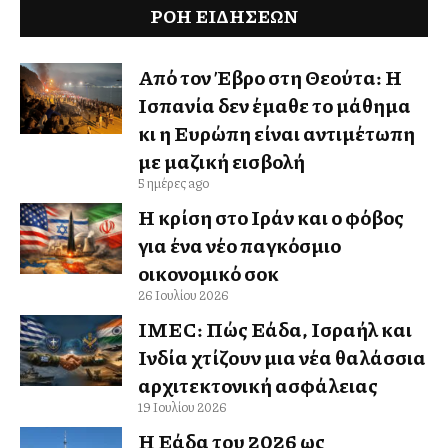
ΡΟΗ ΕΙΔΉΣΕΩΝ
Από τον Έβρο στη Θεούτα: Η
Ισπανία δεν έμαθε το μάθημα
κι η Ευρώπη είναι αντιμέτωπη
με μαζική εισβολή
5 ημέρες ago
Η κρίση στο Ιράν και ο φόβος
για ένα νέο παγκόσμιο
οικονομικό σοκ
26 Ιουλίου 2026
IMEC: Πώς Ελλάδα, Ισραήλ και
Ινδία χτίζουν μια νέα θαλάσσια
αρχιτεκτονική ασφάλειας
19 Ιουλίου 2026
Η Ελλάδα του 2026 ως