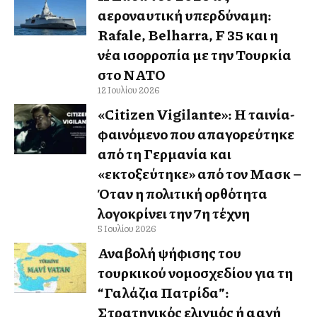
αεροναυτική υπερδύναμη:
Rafale, Belharra, F 35 και η
νέα ισορροπία με την Τουρκία
στο ΝΑΤΟ
12 Ιουλίου 2026
«Citizen Vigilante»: Η ταινία-
φαινόμενο που απαγορεύτηκε
από τη Γερμανία και
«εκτοξεύτηκε» από τον Μασκ –
Όταν η πολιτική ορθότητα
λογοκρίνει την 7η τέχνη
5 Ιουλίου 2026
Αναβολή ψήφισης του
τουρκικού νομοσχεδίου για τη
“Γαλάζια Πατρίδα”:
Στρατηγικός ελιγμός ή αλλαγή