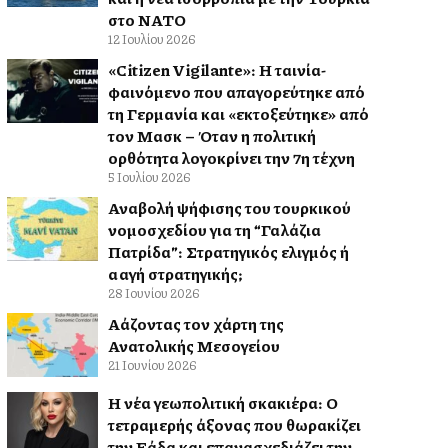
στο ΝΑΤΟ
12 Ιουλίου 2026
«Citizen Vigilante»: Η ταινία-
φαινόμενο που απαγορεύτηκε από
τη Γερμανία και «εκτοξεύτηκε» από
τον Μασκ – Όταν η πολιτική
ορθότητα λογοκρίνει την 7η τέχνη
5 Ιουλίου 2026
Αναβολή ψήφισης του τουρκικού
νομοσχεδίου για τη “Γαλάζια
Πατρίδα”: Στρατηγικός ελιγμός ή
αλλαγή στρατηγικής;
28 Ιουνίου 2026
Αλλάζοντας τον χάρτη της
Ανατολικής Μεσογείου
21 Ιουνίου 2026
Η νέα γεωπολιτική σκακιέρα: Ο
τετραμερής άξονας που θωρακίζει
την Ελλάδα και επανασχεδιάζει την