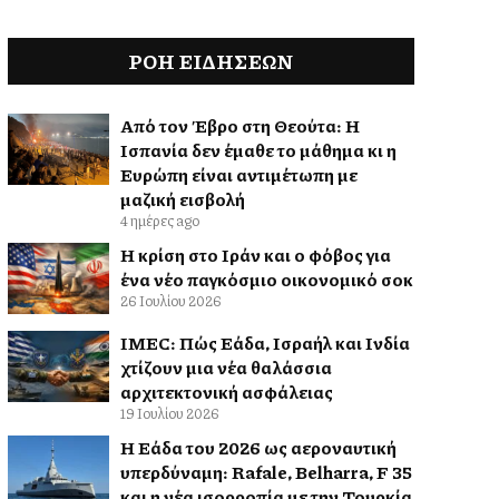
ΡΟΗ ΕΙΔΉΣΕΩΝ
Από τον Έβρο στη Θεούτα: Η
Ισπανία δεν έμαθε το μάθημα κι η
Ευρώπη είναι αντιμέτωπη με
μαζική εισβολή
4 ημέρες ago
Η κρίση στο Ιράν και ο φόβος για
ένα νέο παγκόσμιο οικονομικό σοκ
26 Ιουλίου 2026
IMEC: Πώς Ελλάδα, Ισραήλ και Ινδία
χτίζουν μια νέα θαλάσσια
αρχιτεκτονική ασφάλειας
19 Ιουλίου 2026
Η Ελλάδα του 2026 ως αεροναυτική
υπερδύναμη: Rafale, Belharra, F 35
και η νέα ισορροπία με την Τουρκία