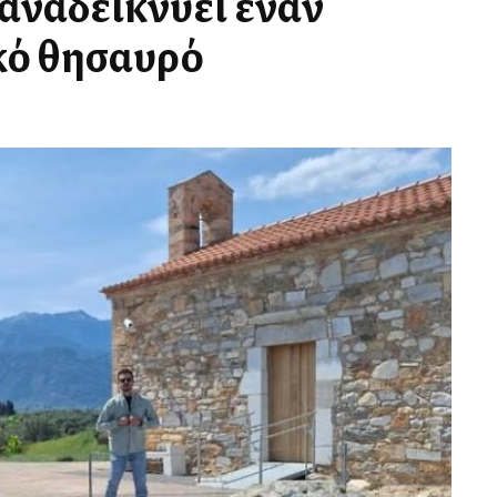
 αναδεικνύει έναν
κό θησαυρό