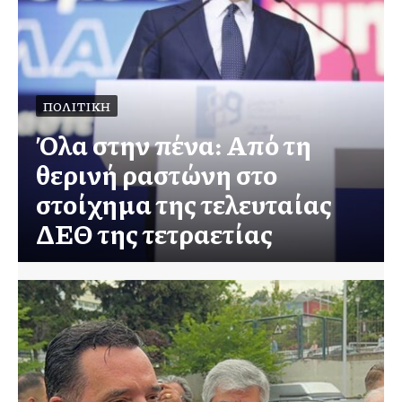
ΠΟΛΙΤΙΚΉ
Όλα στην πένα: Από τη
θερινή ραστώνη στο
στοίχημα της τελευταίας
ΔΕΘ της τετραετίας