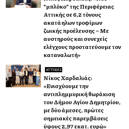
“μπλόκο” της Περιφέρειας
Αττικής σε 6,2 τόνους
ακατάλληλων τροφίμων
ζωικής προέλευσης – Με
αυστηρούς και συνεχείς
ελέγχους προστατεύουμε τον
καταναλωτή»
ΑΤΤΙΚΉΣ
Νίκος Χαρδαλιάς:
«Ενισχύουμε την
αντιπλημμυρική θωράκιση
του Δήμου Αγίου Δημητρίου,
με δύο άμεσες, πρώτες
σημειακές παρεμβάσεις
ύψους 2,97 εκατ. ευρώ»