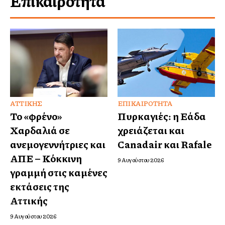
Επικαιρότητα
ΑΤΤΙΚΉΣ
ΕΠΙΚΑΙΡΌΤΗΤΑ
Το «φρένο»
Πυρκαγιές: η Ελλάδα
Χαρδαλιά σε
χρειάζεται και
ανεμογεννήτριες και
Canadair και Rafale
ΑΠΕ – Κόκκινη
9 Αυγούστου 2026
γραμμή στις καμένες
εκτάσεις της
Αττικής
9 Αυγούστου 2026