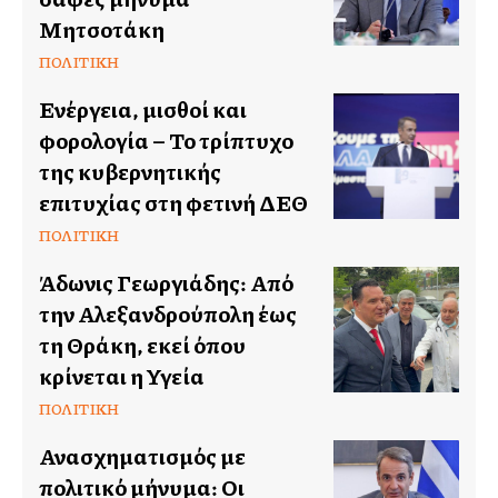
Μητσοτάκη
ΠΟΛΙΤΙΚΉ
Ενέργεια, μισθοί και
φορολογία – Το τρίπτυχο
της κυβερνητικής
επιτυχίας στη φετινή ΔΕΘ
ΠΟΛΙΤΙΚΉ
Άδωνις Γεωργιάδης: Από
την Αλεξανδρούπολη έως
τη Θράκη, εκεί όπου
κρίνεται η Υγεία
ΠΟΛΙΤΙΚΉ
Ανασχηματισμός με
πολιτικό μήνυμα: Οι