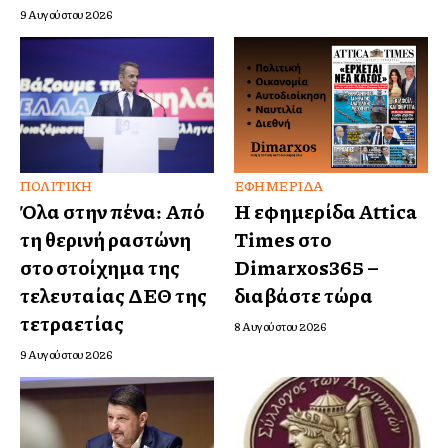
9 Αυγούστου 2026
ΠΟΛΙΤΙΚΉ
ΕΦΗΜΕΡΊΔΑ
Όλα στην πένα: Από
Η εφημερίδα Attica
τη θερινή ραστώνη
Times στο
στο στοίχημα της
Dimarxos365 –
τελευταίας ΔΕΘ της
διαβάστε τώρα
τετραετίας
8 Αυγούστου 2026
9 Αυγούστου 2026