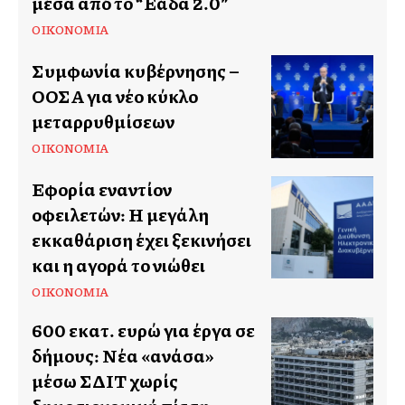
μέσα από το “Ελλάδα 2.0”
ΟΙΚΟΝΟΜΊΑ
Συμφωνία κυβέρνησης –
ΟΟΣΑ για νέο κύκλο
μεταρρυθμίσεων
ΟΙΚΟΝΟΜΊΑ
Εφορία εναντίον
οφειλετών: Η μεγάλη
εκκαθάριση έχει ξεκινήσει
και η αγορά το νιώθει
ΟΙΚΟΝΟΜΊΑ
600 εκατ. ευρώ για έργα σε
δήμους: Νέα «ανάσα»
μέσω ΣΔΙΤ χωρίς