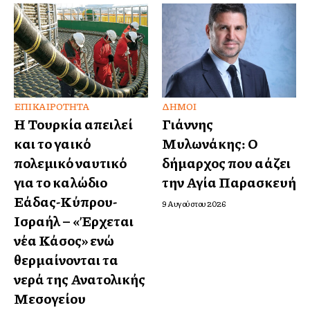
ΕΠΙΚΑΙΡΌΤΗΤΑ
ΔΉΜΟΙ
Η Τουρκία απειλεί
Γιάννης
και το γαλλικό
Μυλωνάκης: Ο
πολεμικό ναυτικό
δήμαρχος που αλλάζει
για το καλώδιο
την Αγία Παρασκευή
Ελλάδας-Κύπρου-
9 Αυγούστου 2026
Ισραήλ – «Έρχεται
νέα Κάσος» ενώ
θερμαίνονται τα
νερά της Ανατολικής
Μεσογείου