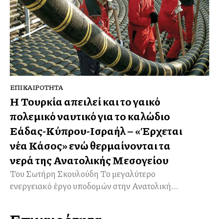
ΕΠΙΚΑΙΡΌΤΗΤΑ
Η Τουρκία απειλεί και το γαλλικό
πολεμικό ναυτικό για το καλώδιο
Ελλάδας-Κύπρου-Ισραήλ – «Έρχεται
νέα Κάσος» ενώ θερμαίνονται τα
νερά της Ανατολικής Μεσογείου
Του Σωτήρη Σκουλούδη Το μεγαλύτερο
ενεργειακό έργο υποδομών στην Ανατολική...