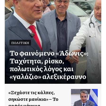
ΠΟΛΙΤΙΚΉ
Το φαινόμενο «Άδωνις»:
Ταχύτητα, ρίσκο,
πολωτικός λόγος και
«γαλάζιο» αλεξικέραυνο
«Ξεχάστε τις κάλπες,
σηκώστε μανίκια» – Το
σαφές μήνυμα