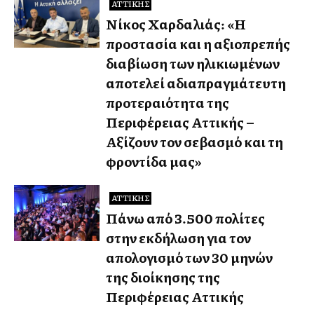
ΑΤΤΙΚΉΣ
Νίκος Χαρδαλιάς: «Η
προστασία και η αξιοπρεπής
διαβίωση των ηλικιωμένων
αποτελεί αδιαπραγμάτευτη
προτεραιότητα της
Περιφέρειας Αττικής –
Αξίζουν τον σεβασμό και τη
φροντίδα μας»
ΑΤΤΙΚΉΣ
Πάνω από 3.500 πολίτες
στην εκδήλωση για τον
απολογισμό των 30 μηνών
της διοίκησης της
Περιφέρειας Αττικής