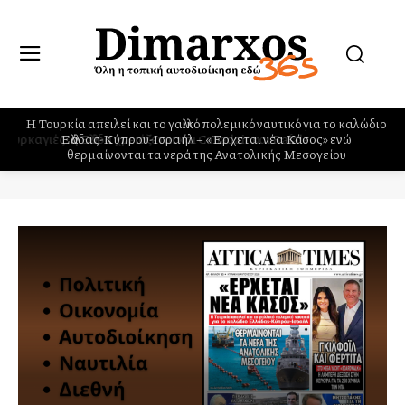
Η Τουρκία απειλεί και το γαλλικό πολεμικό ναυτικό για το καλώδιο
Ελλάδας-Κύπρου-Ισραήλ – «Έρχεται νέα Κάσος» ενώ
θερμαίνονται τα νερά της Ανατολικής Μεσογείου