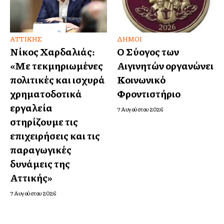
ΑΤΤΙΚΉΣ
ΔΉΜΟΙ
Νίκος Χαρδαλιάς:
Ο Σύλλογος των
«Με τεκμηριωμένες
Αιγινητών οργανώνει
πολιτικές και ισχυρά
Κοινωνικό
χρηματοδοτικά
Φροντιστήριο
εργαλεία
7 Αυγούστου 2026
στηρίζουμε τις
επιχειρήσεις και τις
παραγωγικές
δυνάμεις της
Αττικής»
7 Αυγούστου 2026