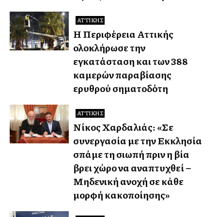
ΑΤΤΙΚΉΣ
Η Περιφέρεια Αττικής
ολοκλήρωσε την
εγκατάσταση και των 388
καμερών παραβίασης
ερυθρού σηματοδότη
ΑΤΤΙΚΉΣ
Νίκος Χαρδαλιάς: «Σε
συνεργασία με την Εκκλησία
σπάμε τη σιωπή πριν η βία
βρει χώρο να αναπτυχθεί –
Μηδενική ανοχή σε κάθε
μορφή κακοποίησης»