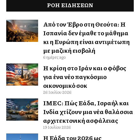
ΡΟΗ ΕΙΔΉΣΕΩΝ
Από τον Έβρο στη Θεούτα: Η
Ισπανία δεν έμαθε το μάθημα
κι η Ευρώπη είναι αντιμέτωπη
με μαζική εισβολή
6 ημέρες ago
Η κρίση στο Ιράν και ο φόβος
για ένα νέο παγκόσμιο
οικονομικό σοκ
26 Ιουλίου 2026
IMEC: Πώς Ελλάδα, Ισραήλ και
Ινδία χτίζουν μια νέα θαλάσσια
αρχιτεκτονική ασφάλειας
19 Ιουλίου 2026
Η Ελλάδα του 2026 ως