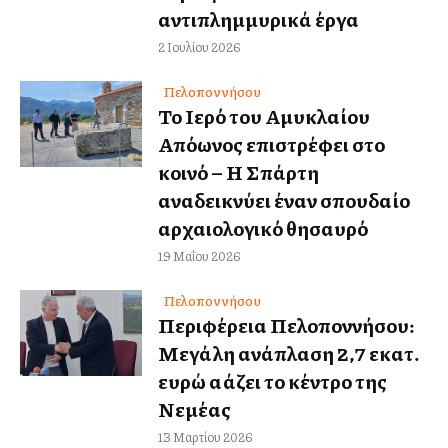
αντιπλημμυρικά έργα
2 Ιουλίου 2026
Πελοποννήσου
Το Ιερό του Αμυκλαίου
Απόλλωνος επιστρέφει στο
κοινό – Η Σπάρτη
αναδεικνύει έναν σπουδαίο
αρχαιολογικό θησαυρό
19 Μαΐου 2026
Πελοποννήσου
Περιφέρεια Πελοποννήσου:
Μεγάλη ανάπλαση 2,7 εκατ.
ευρώ αλλάζει το κέντρο της
Νεμέας
13 Μαρτίου 2026