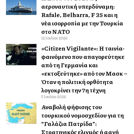
αεροναυτική υπερδύναμη:
Rafale, Belharra, F 35 και η
νέα ισορροπία με την Τουρκία
στο ΝΑΤΟ
12 Ιουλίου 2026
«Citizen Vigilante»: Η ταινία-
φαινόμενο που απαγορεύτηκε
από τη Γερμανία και
«εκτοξεύτηκε» από τον Μασκ –
Όταν η πολιτική ορθότητα
λογοκρίνει την 7η τέχνη
5 Ιουλίου 2026
Αναβολή ψήφισης του
τουρκικού νομοσχεδίου για τη
“Γαλάζια Πατρίδα”:
Στρατηγικός ελιγμός ή αλλαγή