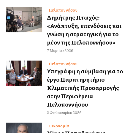
Πελοποννήσου
Δημήτρης Πτωχός:
«Ανάπτυξη, επενδύσεις και
γνώση η στρατηγική για το
μέλλον της Πελοποννήσου»
7 Μαρτίου 2026
Πελοποννήσου
Υπεγράφη η σύμβαση για το
έργο Παρατηρητήριο
Κλιματικής Προσαρμογής
στην Περιφέρεια
Πελοποννήσου
2 Φεβρουαρίου 2026
Οικονομία
Νίκος Παπαθανάσης: