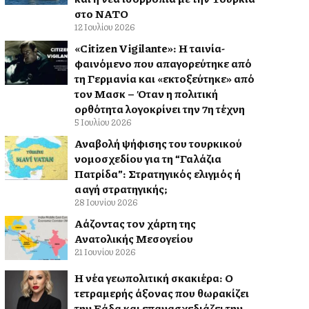
στο ΝΑΤΟ
12 Ιουλίου 2026
«Citizen Vigilante»: Η ταινία-
φαινόμενο που απαγορεύτηκε από
τη Γερμανία και «εκτοξεύτηκε» από
τον Μασκ – Όταν η πολιτική
ορθότητα λογοκρίνει την 7η τέχνη
5 Ιουλίου 2026
Αναβολή ψήφισης του τουρκικού
νομοσχεδίου για τη “Γαλάζια
Πατρίδα”: Στρατηγικός ελιγμός ή
αλλαγή στρατηγικής;
28 Ιουνίου 2026
Αλλάζοντας τον χάρτη της
Ανατολικής Μεσογείου
21 Ιουνίου 2026
Η νέα γεωπολιτική σκακιέρα: Ο
τετραμερής άξονας που θωρακίζει
την Ελλάδα και επανασχεδιάζει την