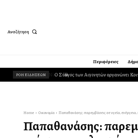
Αναζήτηση
Περιφέρειες
Δήμο
Ο Σύλλογος των Αιγινητών οργανώνει Κο
ΡΟΗ ΕΙΔΗΣΕΩΝ
Home
Οικονομία
Παπαθανάσης: παρεμβάσεις σε υγεία, ενέργεια, πο
Παπαθανάσης: παρεμβ