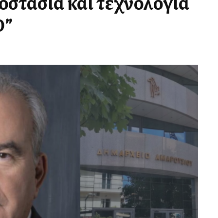
οστασία και τεχνολογία
0”