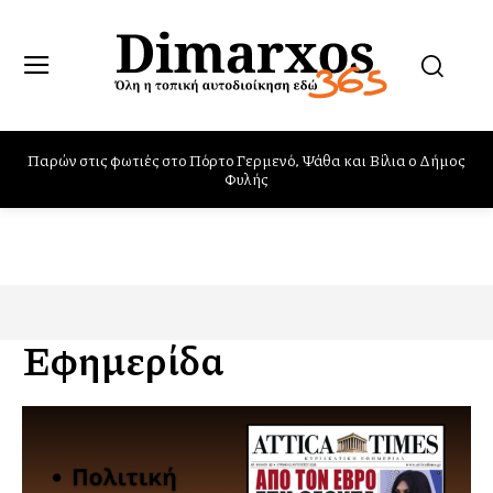
Παρών στις φωτιές στο Πόρτο Γερμενό, Ψάθα και Βίλια ο Δήμος
Φυλής
Εφημερίδα