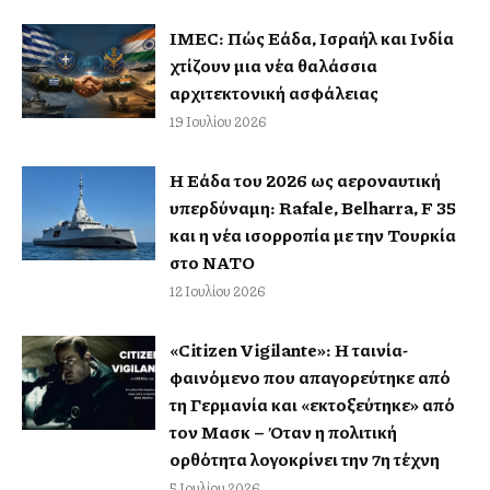
IMEC: Πώς Ελλάδα, Ισραήλ και Ινδία
χτίζουν μια νέα θαλάσσια
αρχιτεκτονική ασφάλειας
19 Ιουλίου 2026
Η Ελλάδα του 2026 ως αεροναυτική
υπερδύναμη: Rafale, Belharra, F 35
και η νέα ισορροπία με την Τουρκία
στο ΝΑΤΟ
12 Ιουλίου 2026
«Citizen Vigilante»: Η ταινία-
φαινόμενο που απαγορεύτηκε από
τη Γερμανία και «εκτοξεύτηκε» από
τον Μασκ – Όταν η πολιτική
ορθότητα λογοκρίνει την 7η τέχνη
5 Ιουλίου 2026