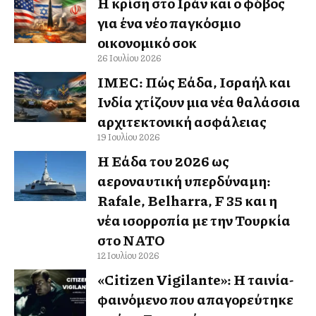
Η κρίση στο Ιράν και ο φόβος
για ένα νέο παγκόσμιο
οικονομικό σοκ
26 Ιουλίου 2026
IMEC: Πώς Ελλάδα, Ισραήλ και
Ινδία χτίζουν μια νέα θαλάσσια
αρχιτεκτονική ασφάλειας
19 Ιουλίου 2026
Η Ελλάδα του 2026 ως
αεροναυτική υπερδύναμη:
Rafale, Belharra, F 35 και η
νέα ισορροπία με την Τουρκία
στο ΝΑΤΟ
12 Ιουλίου 2026
«Citizen Vigilante»: Η ταινία-
φαινόμενο που απαγορεύτηκε