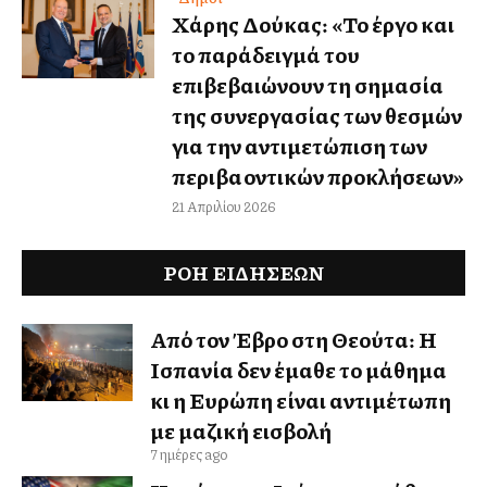
Χάρης Δούκας: «Το έργο και
το παράδειγμά του
επιβεβαιώνουν τη σημασία
της συνεργασίας των θεσμών
για την αντιμετώπιση των
περιβαλλοντικών προκλήσεων»
21 Απριλίου 2026
ΡΟΗ ΕΙΔΉΣΕΩΝ
Από τον Έβρο στη Θεούτα: Η
Ισπανία δεν έμαθε το μάθημα
κι η Ευρώπη είναι αντιμέτωπη
με μαζική εισβολή
7 ημέρες ago