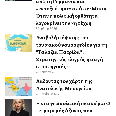
από τη Γερμανία και
«εκτοξεύτηκε» από τον Μασκ –
Όταν η πολιτική ορθότητα
λογοκρίνει την 7η τέχνη
5 Ιουλίου 2026
Αναβολή ψήφισης του
τουρκικού νομοσχεδίου για τη
“Γαλάζια Πατρίδα”:
Στρατηγικός ελιγμός ή αλλαγή
στρατηγικής;
28 Ιουνίου 2026
Αλλάζοντας τον χάρτη της
Ανατολικής Μεσογείου
21 Ιουνίου 2026
Η νέα γεωπολιτική σκακιέρα: Ο
τετραμερής άξονας που