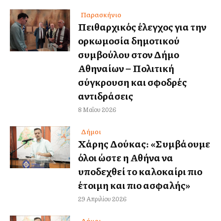
Παρασκήνιο
Πειθαρχικός έλεγχος για την
ορκωμοσία δημοτικού
συμβούλου στον Δήμο
Αθηναίων – Πολιτική
σύγκρουση και σφοδρές
αντιδράσεις
8 Μαΐου 2026
Δήμοι
Χάρης Δούκας: «Συμβάλλουμε
όλοι ώστε η Αθήνα να
υποδεχθεί το καλοκαίρι πιο
έτοιμη και πιο ασφαλής»
29 Απριλίου 2026
Δήμοι