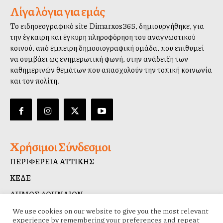
Λίγα λόγια για εμάς
Το ειδησεογραφικό site Dimarxos365, δημιουργήθηκε, για
την έγκαιρη και έγκυρη πληροφόρηση του αναγνωστικού
κοινού, από έμπειρη δημοσιογραφική ομάδα, που επιθυμεί
να συμβάλλει ως ενημερωτική φωνή, στην ανάδειξη των
καθημερινών θεμάτων που απασχολούν την τοπική κοινωνία
και τον πολίτη.
Χρήσιμοι Σύνδεσμοι
ΠΕΡΙΦΕΡΕΙΑ ΑΤΤΙΚΗΣ
ΚΕΔΕ
ΔΗΜΟΣ ΑΘΗΝΑΙΩΝ
ΔΙΑΥΓΕΙΑ
We use cookies on our website to give you the most relevant
experience by remembering your preferences and repeat