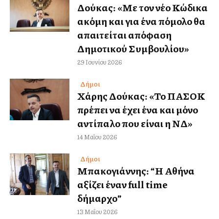
Δούκας: «Με τον νέο Κώδικα
ακόμη και για ένα πόμολο θα
απαιτείται απόφαση
Δημοτικού Συμβουλίου»
29 Ιουνίου 2026
Δήμοι
Χάρης Δούκας: «Το ΠΑΣΟΚ
πρέπει να έχει ένα και μόνο
αντίπαλο που είναι η ΝΔ»
14 Μαΐου 2026
Δήμοι
Μπακογιάννης: “Η Αθήνα
αξίζει έναν full time
δήμαρχο”
13 Μαΐου 2026