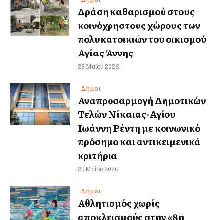
Δράση καθαρισμού στους
κοινόχρηστους χώρους των
πολυκατοικιών του οικισμού
Αγίας Άννης
26 Μαΐου 2026
Δήμοι
Αναπροσαρμογή Δημοτικών
Τελών Νίκαιας-Αγίου
Ιωάννη Ρέντη με κοινωνικό
πρόσημο και αντικειμενικά
κριτήρια
25 Μαΐου 2026
Δήμοι
Αθλητισμός χωρίς
αποκλεισμούς στην «8η