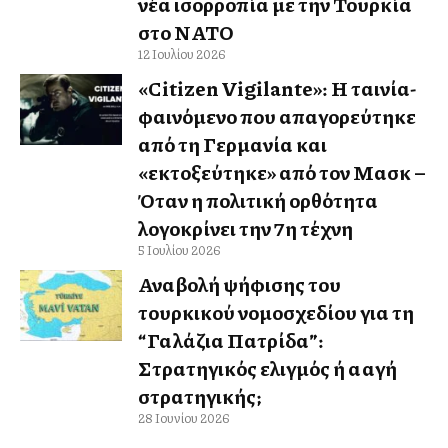
νέα ισορροπία με την Τουρκία
στο ΝΑΤΟ
12 Ιουλίου 2026
«Citizen Vigilante»: Η ταινία-
φαινόμενο που απαγορεύτηκε
από τη Γερμανία και
«εκτοξεύτηκε» από τον Μασκ –
Όταν η πολιτική ορθότητα
λογοκρίνει την 7η τέχνη
5 Ιουλίου 2026
Αναβολή ψήφισης του
τουρκικού νομοσχεδίου για τη
“Γαλάζια Πατρίδα”:
Στρατηγικός ελιγμός ή αλλαγή
στρατηγικής;
28 Ιουνίου 2026