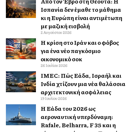
Από τον Έβρο στη Θεούτα: Η
Ισπανία δεν έμαθε το μάθημα
κι η Ευρώπη είναι αντιμέτωπη
με μαζική εισβολή
2 Αυγούστου 2026
Η κρίση στο Ιράν και ο φόβος
για ένα νέο παγκόσμιο
οικονομικό σοκ
26 Ιουλίου 2026
IMEC: Πώς Ελλάδα, Ισραήλ και
Ινδία χτίζουν μια νέα θαλάσσια
αρχιτεκτονική ασφάλειας
19 Ιουλίου 2026
Η Ελλάδα του 2026 ως
αεροναυτική υπερδύναμη:
Rafale, Belharra, F 35 και η