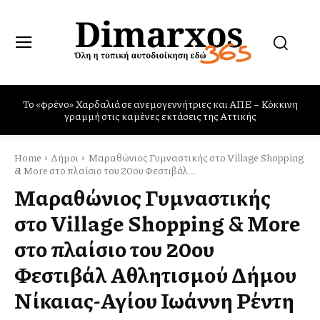
Πυρκαγιές: η Ελλάδα χρειάζεται και Canadair και Rafale
Home
Δήμοι
Μαραθώνιος Γυμναστικής στο Village Shopping
& More στο πλαίσιο του 20ου Φεστιβάλ...
Μαραθώνιος Γυμναστικής
στο Village Shopping & More
στο πλαίσιο του 20ου
Φεστιβάλ Αθλητισμού Δήμου
Νίκαιας-Αγίου Ιωάννη Ρέντη