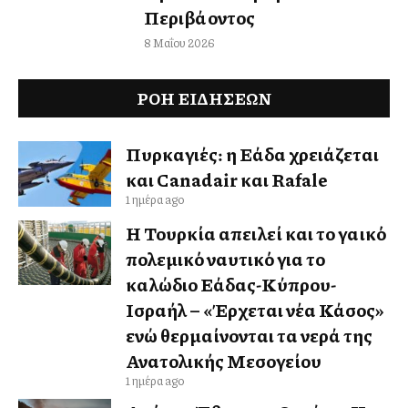
Περιβάλλοντος
8 Μαΐου 2026
ΡΟΗ ΕΙΔΉΣΕΩΝ
Πυρκαγιές: η Ελλάδα χρειάζεται
και Canadair και Rafale
1 ημέρα ago
Η Τουρκία απειλεί και το γαλλικό
πολεμικό ναυτικό για το
καλώδιο Ελλάδας-Κύπρου-
Ισραήλ – «Έρχεται νέα Κάσος»
ενώ θερμαίνονται τα νερά της
Ανατολικής Μεσογείου
1 ημέρα ago