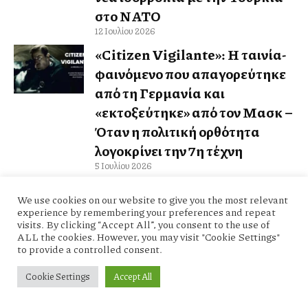
στο ΝΑΤΟ
12 Ιουλίου 2026
«Citizen Vigilante»: Η ταινία-
φαινόμενο που απαγορεύτηκε
από τη Γερμανία και
«εκτοξεύτηκε» από τον Μασκ –
Όταν η πολιτική ορθότητα
λογοκρίνει την 7η τέχνη
5 Ιουλίου 2026
Αναβολή ψήφισης του
We use cookies on our website to give you the most relevant
τουρκικού νομοσχεδίου για τη
experience by remembering your preferences and repeat
visits. By clicking “Accept All”, you consent to the use of
“Γαλάζια Πατρίδα”:
ALL the cookies. However, you may visit "Cookie Settings"
Στρατηγικός ελιγμός ή αλλαγή
to provide a controlled consent.
στρατηγικής;
Cookie Settings
Accept All
28 Ιουνίου 2026
Αλλάζοντας τον χάρτη της