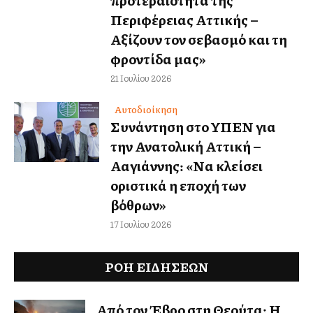
προτεραιότητα της
Περιφέρειας Αττικής –
Αξίζουν τον σεβασμό και τη
φροντίδα μας»
21 Ιουλίου 2026
Αυτοδιοίκηση
Συνάντηση στο ΥΠΕΝ για
την Ανατολική Αττική –
Αλλαγιάννης: «Να κλείσει
οριστικά η εποχή των
βόθρων»
17 Ιουλίου 2026
ΡΟΗ ΕΙΔΉΣΕΩΝ
Από τον Έβρο στη Θεούτα: Η