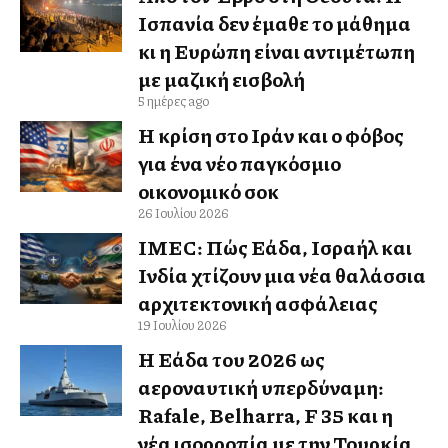
Ισπανία δεν έμαθε το μάθημα
κι η Ευρώπη είναι αντιμέτωπη
με μαζική εισβολή
5 ημέρες ago
Η κρίση στο Ιράν και ο φόβος
για ένα νέο παγκόσμιο
οικονομικό σοκ
26 Ιουλίου 2026
IMEC: Πώς Ελλάδα, Ισραήλ και
Ινδία χτίζουν μια νέα θαλάσσια
αρχιτεκτονική ασφάλειας
19 Ιουλίου 2026
Η Ελλάδα του 2026 ως
αεροναυτική υπερδύναμη:
Rafale, Belharra, F 35 και η
νέα ισορροπία με την Τουρκία