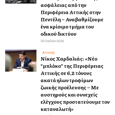
ασφάλειας από την
Περιφέρεια Αττικής στην
Πεντέλη – Αναβαθμίζουμε
ένα κρίσιμο τμήμα του
οδικού δικτύου
30 Ιουλίου 2026
Αττικής
Νίκος Χαρδαλιάς: «Νέο
“μπλόκο” της Περιφέρειας
Αττικής σε 6,2 τόνους
ακατάλληλων τροφίμων
ζωικής προέλευσης – Με
αυστηρούς και συνεχείς
ελέγχους προστατεύουμε τον
καταναλωτή»