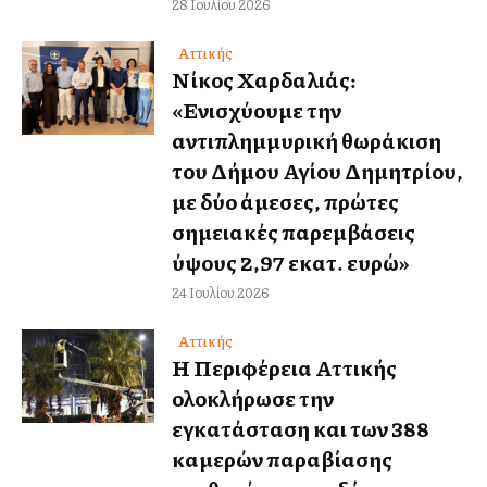
28 Ιουλίου 2026
Αττικής
Νίκος Χαρδαλιάς:
«Ενισχύουμε την
αντιπλημμυρική θωράκιση
του Δήμου Αγίου Δημητρίου,
με δύο άμεσες, πρώτες
σημειακές παρεμβάσεις
ύψους 2,97 εκατ. ευρώ»
24 Ιουλίου 2026
Αττικής
Η Περιφέρεια Αττικής
ολοκλήρωσε την
εγκατάσταση και των 388
καμερών παραβίασης