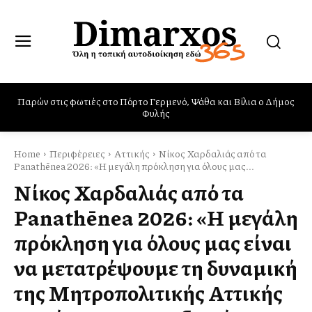
Παρών στις φωτιές στο Πόρτο Γερμενό, Ψάθα και Βίλια ο Δήμος
Δήμος Βαρης Βούλας Βουλιαγμένης: Συλλογή ειδών πρώτης
ανάγκης για πυρόπληκτους
Φυλής
Home
Περιφέρειες
Αττικής
Νίκος Χαρδαλιάς από τα
Panathēnea 2026: «Η μεγάλη πρόκληση για όλους μας...
Νίκος Χαρδαλιάς από τα
Panathēnea 2026: «Η μεγάλη
πρόκληση για όλους μας είναι
να μετατρέψουμε τη δυναμική
της Μητροπολιτικής Αττικής