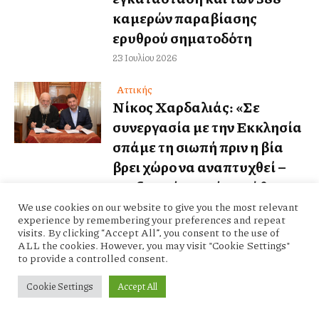
καμερών παραβίασης
ερυθρού σηματοδότη
23 Ιουλίου 2026
Αττικής
Νίκος Χαρδαλιάς: «Σε
συνεργασία με την Εκκλησία
σπάμε τη σιωπή πριν η βία
βρει χώρο να αναπτυχθεί –
Μηδενική ανοχή σε κάθε
μορφή κακοποίησης»
We use cookies on our website to give you the most relevant
experience by remembering your preferences and repeat
22 Ιουλίου 2026
visits. By clicking “Accept All”, you consent to the use of
ALL the cookies. However, you may visit "Cookie Settings"
to provide a controlled consent.
Αττικής
Νίκος Χαρδαλιάς: «Η
Cookie Settings
Accept All
προστασία και η αξιοπρεπής
διαβίωση των ηλικιωμένων