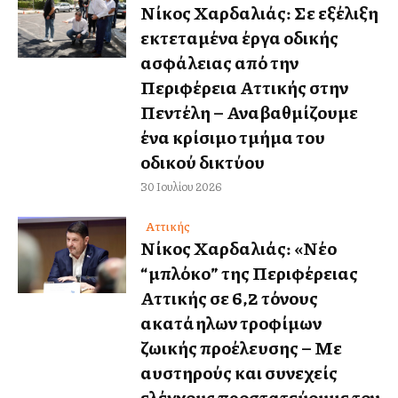
Νίκος Χαρδαλιάς: Σε εξέλιξη
εκτεταμένα έργα οδικής
ασφάλειας από την
Περιφέρεια Αττικής στην
Πεντέλη – Αναβαθμίζουμε
ένα κρίσιμο τμήμα του
οδικού δικτύου
30 Ιουλίου 2026
Αττικής
Νίκος Χαρδαλιάς: «Νέο
“μπλόκο” της Περιφέρειας
Αττικής σε 6,2 τόνους
ακατάλληλων τροφίμων
ζωικής προέλευσης – Με
αυστηρούς και συνεχείς
ελέγχους προστατεύουμε τον