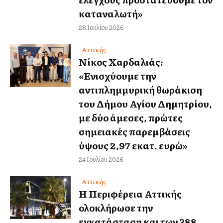
καταναλωτή»
28 Ιουλίου 2026
Αττικής
Νίκος Χαρδαλιάς:
«Ενισχύουμε την
αντιπλημμυρική θωράκιση
του Δήμου Αγίου Δημητρίου,
με δύο άμεσες, πρώτες
σημειακές παρεμβάσεις
ύψους 2,97 εκατ. ευρώ»
24 Ιουλίου 2026
Αττικής
Η Περιφέρεια Αττικής
ολοκλήρωσε την
εγκατάσταση και των 388