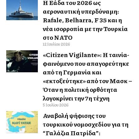
Η Ελλάδα του 2026 ως
αεροναυτική υπερδύναμη:
Rafale, Belharra, F 35 και η
νέα ισορροπία με την Τουρκία
στο ΝΑΤΟ
12 Ιουλίου 2026
«Citizen Vigilante»: Η ταινία-
φαινόμενο που απαγορεύτηκε
από τη Γερμανία και
«εκτοξεύτηκε» από τον Μασκ –
Όταν η πολιτική ορθότητα
λογοκρίνει την 7η τέχνη
5 Ιουλίου 2026
Αναβολή ψήφισης του
τουρκικού νομοσχεδίου για τη
“Γαλάζια Πατρίδα”: