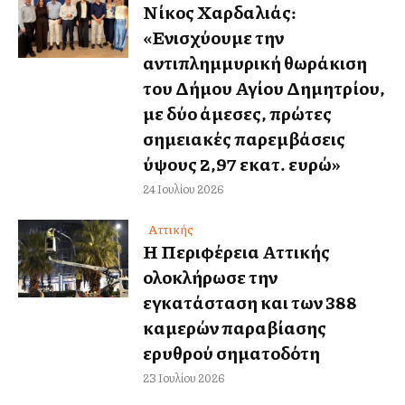
Νίκος Χαρδαλιάς:
«Ενισχύουμε την
αντιπλημμυρική θωράκιση
του Δήμου Αγίου Δημητρίου,
με δύο άμεσες, πρώτες
σημειακές παρεμβάσεις
ύψους 2,97 εκατ. ευρώ»
24 Ιουλίου 2026
Αττικής
Η Περιφέρεια Αττικής
ολοκλήρωσε την
εγκατάσταση και των 388
καμερών παραβίασης
ερυθρού σηματοδότη
23 Ιουλίου 2026