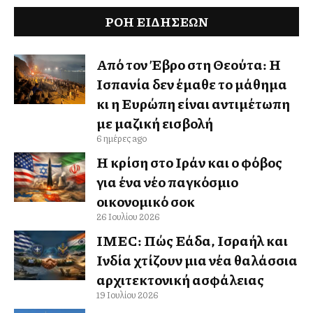
ΡΟΗ ΕΙΔΉΣΕΩΝ
Από τον Έβρο στη Θεούτα: Η
Ισπανία δεν έμαθε το μάθημα
κι η Ευρώπη είναι αντιμέτωπη
με μαζική εισβολή
6 ημέρες ago
Η κρίση στο Ιράν και ο φόβος
για ένα νέο παγκόσμιο
οικονομικό σοκ
26 Ιουλίου 2026
IMEC: Πώς Ελλάδα, Ισραήλ και
Ινδία χτίζουν μια νέα θαλάσσια
αρχιτεκτονική ασφάλειας
19 Ιουλίου 2026