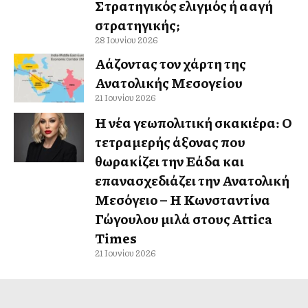
Στρατηγικός ελιγμός ή αλλαγή
στρατηγικής;
28 Ιουνίου 2026
Αλλάζοντας τον χάρτη της
Ανατολικής Μεσογείου
21 Ιουνίου 2026
Η νέα γεωπολιτική σκακιέρα: Ο
τετραμερής άξονας που
θωρακίζει την Ελλάδα και
επανασχεδιάζει την Ανατολική
Μεσόγειο – Η Κωνσταντίνα
Γώγουλου μιλά στους Attica
Times
21 Ιουνίου 2026