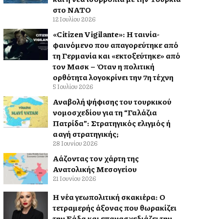
στο ΝΑΤΟ
12 Ιουλίου 2026
«Citizen Vigilante»: Η ταινία-
φαινόμενο που απαγορεύτηκε από
τη Γερμανία και «εκτοξεύτηκε» από
τον Μασκ – Όταν η πολιτική
ορθότητα λογοκρίνει την 7η τέχνη
5 Ιουλίου 2026
Αναβολή ψήφισης του τουρκικού
νομοσχεδίου για τη “Γαλάζια
Πατρίδα”: Στρατηγικός ελιγμός ή
αλλαγή στρατηγικής;
28 Ιουνίου 2026
Αλλάζοντας τον χάρτη της
Ανατολικής Μεσογείου
21 Ιουνίου 2026
Η νέα γεωπολιτική σκακιέρα: Ο
τετραμερής άξονας που θωρακίζει
την Ελλάδα και επανασχεδιάζει την