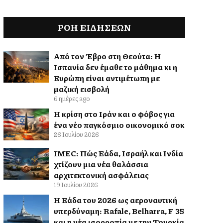
ΡΟΗ ΕΙΔΉΣΕΩΝ
Από τον Έβρο στη Θεούτα: Η
Ισπανία δεν έμαθε το μάθημα κι η
Ευρώπη είναι αντιμέτωπη με
μαζική εισβολή
6 ημέρες ago
Η κρίση στο Ιράν και ο φόβος για
ένα νέο παγκόσμιο οικονομικό σοκ
26 Ιουλίου 2026
IMEC: Πώς Ελλάδα, Ισραήλ και Ινδία
χτίζουν μια νέα θαλάσσια
αρχιτεκτονική ασφάλειας
19 Ιουλίου 2026
Η Ελλάδα του 2026 ως αεροναυτική
υπερδύναμη: Rafale, Belharra, F 35
και η νέα ισορροπία με την Τουρκία