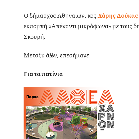
Ο δήμαρχος Αθηναίων, κος
Χάρης Δούκας
εκπομπή «Απέναντι μικρόφωνα» με τους δ
Σκουρή.
Μεταξύ άλλων, επεσήμανε:
Για τα πατίνια