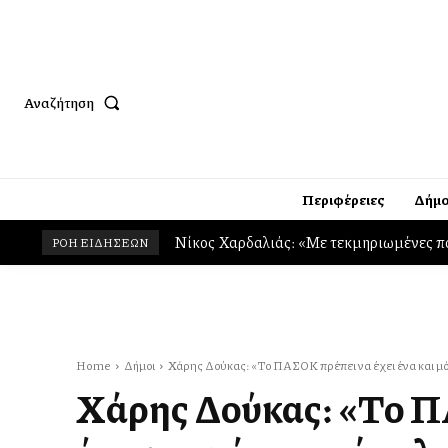
Αναζήτηση
Περιφέρειες
Δήμο
Ο Σύλλογος των Αιγινητών οργανώνει Κο
ΡΟΗ ΕΙΔΗΣΕΩΝ
Home
Δήμοι
Χάρης Δούκας: «Το ΠΑΣΟΚ πρέπει να έχει ένα και μόν
Χάρης Δούκας: «Το Π