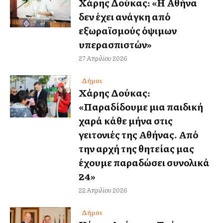
Χάρης Δούκας: «Η Αθήνα
δεν έχει ανάγκη από
εξωραϊσμούς όψιμων
υπερασπιστών»
27 Απριλίου 2026
Δήμοι
Χάρης Δούκας:
«Παραδίδουμε μια παιδική
χαρά κάθε μήνα στις
γειτονιές της Αθήνας. Από
την αρχή της θητείας μας
έχουμε παραδώσει συνολικά
24»
22 Απριλίου 2026
Δήμοι