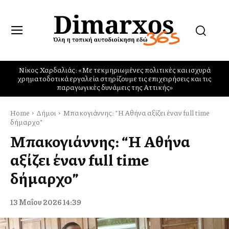
Νίκος Χαρδαλιάς: «Με τεκμηριωμένες πολιτικές και ισχυρά
χρηματοδοτικά εργαλεία στηρίζουμε τις επιχειρήσεις και τις
παραγωγικές δυνάμεις της Αττικής»
Home
Δήμοι
Μπακογιάννης: "Η Αθήνα αξίζει έναν full time
δήμαρχο"
Μπακογιάννης: “Η Αθήνα
αξίζει έναν full time
δήμαρχο”
13 Μαΐου 2026 14:39