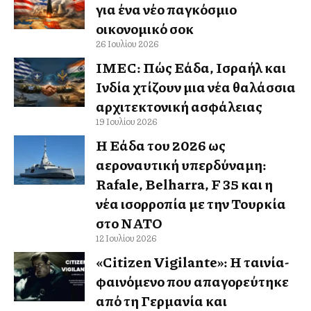
για ένα νέο παγκόσμιο
οικονομικό σοκ
26 Ιουλίου 2026
IMEC: Πώς Ελλάδα, Ισραήλ και
Ινδία χτίζουν μια νέα θαλάσσια
αρχιτεκτονική ασφάλειας
19 Ιουλίου 2026
Η Ελλάδα του 2026 ως
αεροναυτική υπερδύναμη:
Rafale, Belharra, F 35 και η
νέα ισορροπία με την Τουρκία
στο ΝΑΤΟ
12 Ιουλίου 2026
«Citizen Vigilante»: Η ταινία-
φαινόμενο που απαγορεύτηκε
από τη Γερμανία και