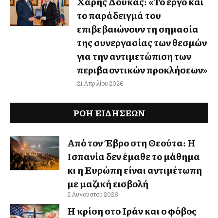
Χάρης Δούκας: «Το έργο και
το παράδειγμά του
επιβεβαιώνουν τη σημασία
της συνεργασίας των θεσμών
για την αντιμετώπιση των
περιβαλλοντικών προκλήσεων»
21 Απριλίου 2026
ΡΟΗ ΕΙΔΉΣΕΩΝ
Από τον Έβρο στη Θεούτα: Η
Ισπανία δεν έμαθε το μάθημα
κι η Ευρώπη είναι αντιμέτωπη
με μαζική εισβολή
2 Αυγούστου 2026
Η κρίση στο Ιράν και ο φόβος