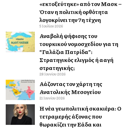
«εκτοξεύτηκε» από τον Μασκ –
Όταν η πολιτική ορθότητα
λογοκρίνει την 7η τέχνη
5 Ιουλίου 2026
Αναβολή ψήφισης του
τουρκικού νομοσχεδίου για τη
“Γαλάζια Πατρίδα”:
Στρατηγικός ελιγμός ή αλλαγή
στρατηγικής;
28 Ιουνίου 2026
Αλλάζοντας τον χάρτη της
Ανατολικής Μεσογείου
21 Ιουνίου 2026
Η νέα γεωπολιτική σκακιέρα: Ο
τετραμερής άξονας που
θωρακίζει την Ελλάδα και