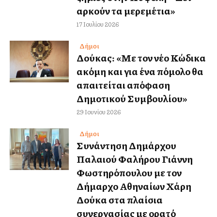
αρκούν τα μερεμέτια»
17 Ιουλίου 2026
Δήμοι
Δούκας: «Με τον νέο Κώδικα
ακόμη και για ένα πόμολο θα
απαιτείται απόφαση
Δημοτικού Συμβουλίου»
29 Ιουνίου 2026
Δήμοι
Συνάντηση Δημάρχου
Παλαιού Φαλήρου Γιάννη
Φωστηρόπουλου με τον
Δήμαρχο Αθηναίων Χάρη
Δούκα στα πλαίσια
συνεργασίας με ορατό