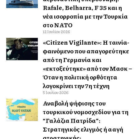
Rafale, Belharra, F 35 και η
νέα ισορροπία με την Τουρκία
στο ΝΑΤΟ
12 Ιουλίου 2026
«Citizen Vigilante»: Η ταινία-
φαινόμενο που απαγορεύτηκε
από τη Γερμανία και
«εκτοξεύτηκε» από τον Μασκ –
Όταν η πολιτική ορθότητα
λογοκρίνει την 7η τέχνη
5 Ιουλίου 2026
Αναβολή ψήφισης του
τουρκικού νομοσχεδίου για τη
“Γαλάζια Πατρίδα”:
Στρατηγικός ελιγμός ή αλλαγή
στρατηγικής;