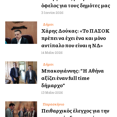
όφελος για τους δημότες μας
3 Ιουνίου 2026
Δήμοι
Χάρης Δούκας: «Το ΠΑΣΟΚ
πρέπει να έχει ένα και μόνο
αντίπαλο που είναι η ΝΔ»
14 Μαΐου 2026
Δήμοι
Μπακογιάννης: “Η Αθήνα
αξίζει έναν full time
δήμαρχο”
13 Μαΐου 2026
Παρασκήνιο
Πειθαρχικός έλεγχος για την