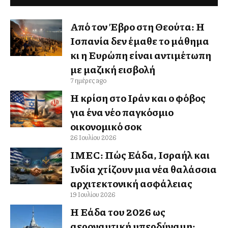
Από τον Έβρο στη Θεούτα: Η
Ισπανία δεν έμαθε το μάθημα
κι η Ευρώπη είναι αντιμέτωπη
με μαζική εισβολή
7 ημέρες ago
Η κρίση στο Ιράν και ο φόβος
για ένα νέο παγκόσμιο
οικονομικό σοκ
26 Ιουλίου 2026
IMEC: Πώς Ελλάδα, Ισραήλ και
Ινδία χτίζουν μια νέα θαλάσσια
αρχιτεκτονική ασφάλειας
19 Ιουλίου 2026
Η Ελλάδα του 2026 ως
αεροναυτική υπερδύναμη: