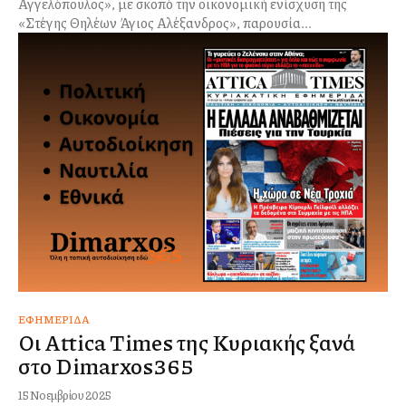
Αγγελόπουλος», με σκοπό την οικονομική ενίσχυση της
«Στέγης Θηλέων Άγιος Αλέξανδρος», παρουσία...
ΕΦΗΜΕΡΊΔΑ
Οι Attica Times της Κυριακής ξανά
στο Dimarxos365
15 Νοεμβρίου 2025