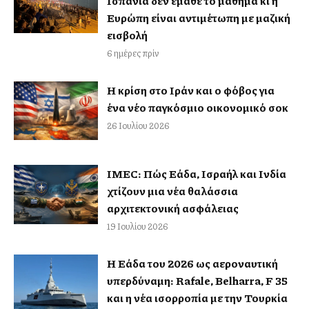
Ισπανία δεν έμαθε το μάθημα κι η
Ευρώπη είναι αντιμέτωπη με μαζική
εισβολή
6 ημέρες πρίν
Η κρίση στο Ιράν και ο φόβος για
ένα νέο παγκόσμιο οικονομικό σοκ
26 Ιουλίου 2026
IMEC: Πώς Ελλάδα, Ισραήλ και Ινδία
χτίζουν μια νέα θαλάσσια
αρχιτεκτονική ασφάλειας
19 Ιουλίου 2026
Η Ελλάδα του 2026 ως αεροναυτική
υπερδύναμη: Rafale, Belharra, F 35
και η νέα ισορροπία με την Τουρκία