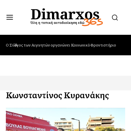
Δήμος Βύρωνα: Ολοκληρωμένες δράσεις και μέτρα προστασίας
Ο Σύλλογος των Αιγινητών οργανώνει Κοινωνικό Φροντιστήριο
από τα κουνούπια – Πρωτοβουλία ενημέρωσης από το Τμήμα
Προστασίας & Προαγωγής Υγείας
Κωνσταντίνος Κυρανάκης