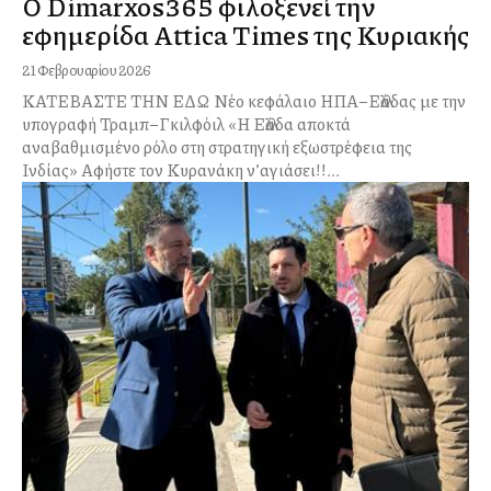
Ο Dimarxos365 φιλοξενεί την
εφημερίδα Attica Times της Κυριακής
21 Φεβρουαρίου 2026
ΚΑΤΕΒΑΣΤΕ ΤΗΝ ΕΔΩ Νέο κεφάλαιο ΗΠΑ–Ελλάδας με την
υπογραφή Τραμπ–Γκιλφόιλ «Η Ελλάδα αποκτά
αναβαθμισμένο ρόλο στη στρατηγική εξωστρέφεια της
Ινδίας» Αφήστε τον Κυρανάκη ν’αγιάσει!!...