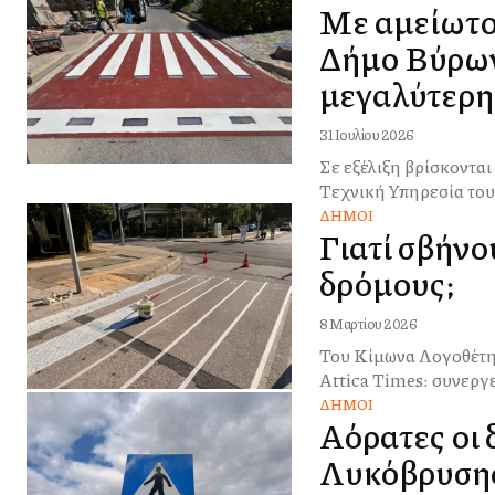
Με αμείωτο 
Δήμο Βύρωνα
μεγαλύτερη
31 Ιουλίου 2026
Σε εξέλιξη βρίσκονται
Τεχνική Υπηρεσία του 
ΔΉΜΟΙ
Γιατί σβήνο
δρόμους;
8 Μαρτίου 2026
Του Κίμωνα Λογοθέτη Η απάντηση ίσως βρίσκεται σε αυτό που κατέγραψε πρόσφατη έρευνα 
Attica Times: συνεργ
ΔΉΜΟΙ
Αόρατες οι 
Λυκόβρυση