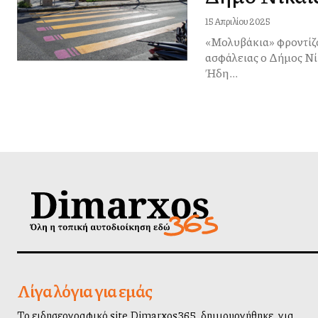
15 Απριλίου 2025
«Μολυβάκια» φροντίζουν για την 
ασφάλειας ο Δήμος Νί
Ήδη...
Λίγα λόγια για εμάς
Το ειδησεογραφικό site Dimarxos365, δημιουργήθηκε, για