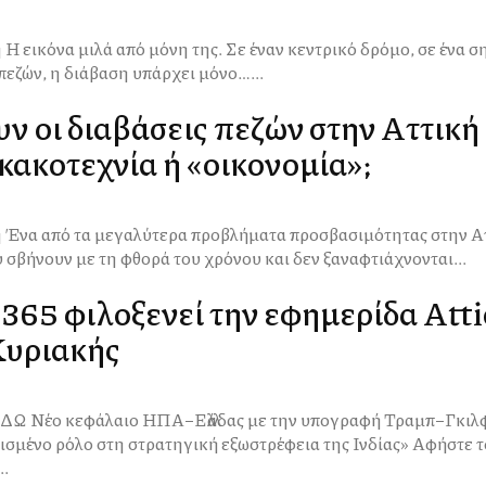
 με
πεζών, η διάβαση υπάρχει μόνο…...
υν οι διαβάσεις πεζών στην Αττική
κακοτεχνία ή «οικονομία»;
ναι
υ σβήνουν με τη φθορά του χρόνου και δεν ξαναφτιάχνονται...
65 φιλοξενεί την εφημερίδα Atti
Κυριακής
–Γκιλφόιλ «Η
ένο ρόλο στη στρατηγική εξωστρέφεια της Ινδίας» Αφήστε τον
..