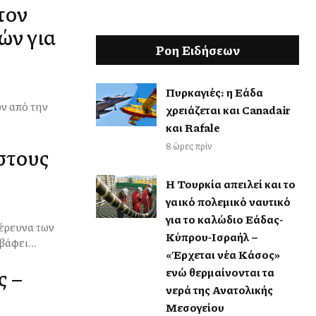
τον
ών για
Ροη Ειδήσεων
Πυρκαγιές: η Ελλάδα
ών από την
χρειάζεται και Canadair
και Rafale
8 ώρες πρίν
 στους
Η Τουρκία απειλεί και το
γαλλικό πολεμικό ναυτικό
για το καλώδιο Ελλάδας-
Κύπρου-Ισραήλ –
άφει...
«Έρχεται νέα Κάσος»
ς –
ενώ θερμαίνονται τα
νερά της Ανατολικής
Μεσογείου