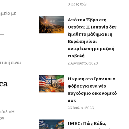
9 ώρες πρίν
Από τον Έβρο στη
Θεούτα: Η Ισπανία δεν
 –
έμαθε το μάθημα κι η
Ευρώπη είναι
αντιμέτωπη με μαζική
εισβολή
2 Αυγούστου 2026
Η κρίση στο Ιράν και ο
ca
φόβος για ένα νέο
παγκόσμιο οικονομικό
σοκ
26 Ιουλίου 2026
IMEC: Πώς Ελλάδα,