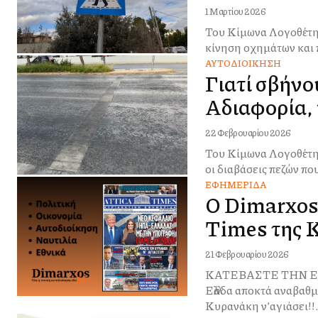
1 Μαρτίου 2026
Του Κίμωνα Λογοθέτη Η εικόνα μιλά από μόνη της. Σε έναν κεντρικό δρόμο, σε ένα σημείο
κίνηση οχημάτων και 
ΑΥΤΟΔΙΟΊΚΗΣΗ
Γιατί σβήνο
Αδιαφορία, 
22 Φεβρουαρίου 2026
Του Κίμωνα Λογοθέτη Ένα από τα μεγαλύτερα προβλήματα προσβασιμότητας στην Αττική εί
οι διαβάσεις πεζών πο
ΕΦΗΜΕΡΊΔΑ
Ο Dimarxos3
Times της 
21 Φεβρουαρίου 2026
ΚΑΤΕΒΑΣΤΕ ΤΗΝ ΕΔΩ Νέο κεφάλαιο ΗΠΑ–Ελλάδας με την υπογραφή Τραμπ
Ελλάδα αποκτά αναβαθμισμ
Κυρανάκη ν’αγιάσει!!.