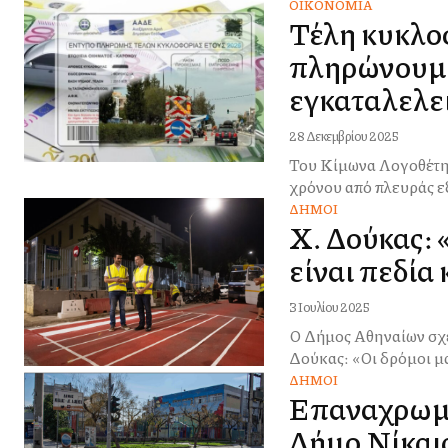
ΟΙΚΟΝΟΜΊΑ
Τέλη κυκλο
πληρώνουμε 
εγκαταλελε
28 Δεκεμβρίου 2025
Του Κίμωνα Λογοθέτη Ο Δεκέμβριος είναι, παραδοσιακά, ένας από τους πιο δύσκολους μήνες 
χρόνου από πλευράς εξ
ΔΉΜΟΙ
Χ. Δούκας: 
είναι πεδία
3 Ιουλίου 2025
Ο Δήμος Αθηναίων σχεδ
ΔΉΜΟΙ
Επαναχρωμα
Δήμο Νίκαια