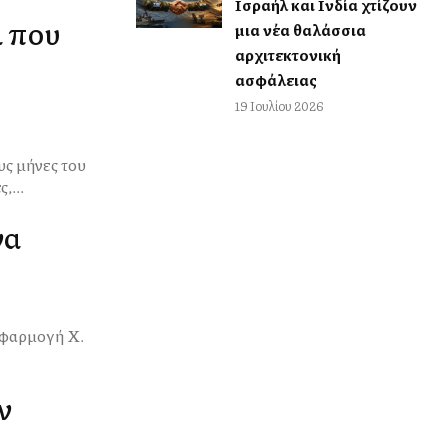
Ισραήλ και Ινδία χτίζουν
α που
μια νέα θαλάσσια
αρχιτεκτονική
ασφάλειας
19 Ιουλίου 2026
,...
να
φαρμογή Χ.
ν