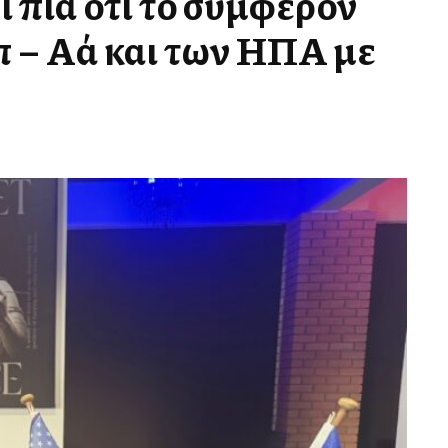
ι πια ότι το συμφέρον
π – Αλλά και των ΗΠΑ με