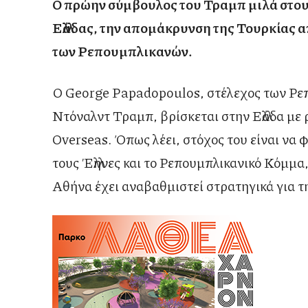
Ο πρώην σύμβουλος του Τραμπ μιλά στο
Ελλάδας, την απομάκρυνση της Τουρκίας α
των Ρεπουμπλικανών.
Ο George Papadopoulos, στέλεχος των Ρε
Ντόναλντ Τραμπ, βρίσκεται στην Ελλάδα με
Overseas. Όπως λέει, στόχος του είναι να φ
τους Έλληνες και το Ρεπουμπλικανικό Κόμμα,
Αθήνα έχει αναβαθμιστεί στρατηγικά για τ