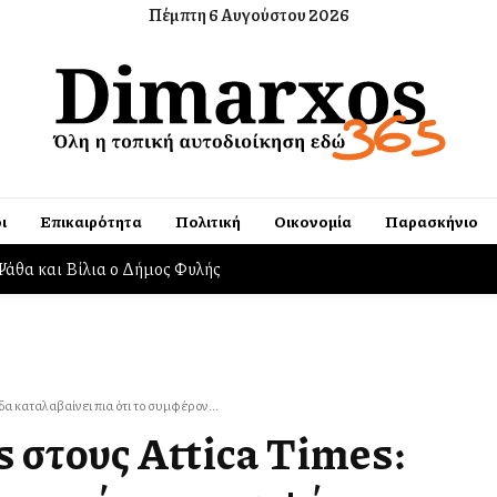
Πέμπτη 6 Αυγούστου 2026
ι
Επικαιρότητα
Πολιτική
Οικονομία
Παρασκήνιο
ογή ειδών πρώτης ανάγκης για πυρόπληκτους
α καταλαβαίνει πια ότι το συμφέρον...
 στους Attica Times: