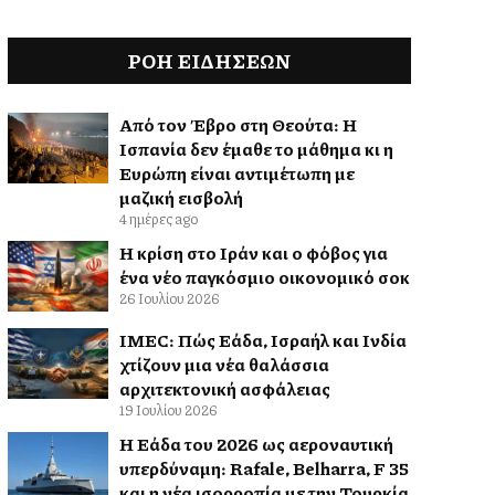
ΡΟΗ ΕΙΔΉΣΕΩΝ
Από τον Έβρο στη Θεούτα: Η
Ισπανία δεν έμαθε το μάθημα κι η
Ευρώπη είναι αντιμέτωπη με
μαζική εισβολή
4 ημέρες ago
Η κρίση στο Ιράν και ο φόβος για
ένα νέο παγκόσμιο οικονομικό σοκ
26 Ιουλίου 2026
IMEC: Πώς Ελλάδα, Ισραήλ και Ινδία
χτίζουν μια νέα θαλάσσια
αρχιτεκτονική ασφάλειας
19 Ιουλίου 2026
Η Ελλάδα του 2026 ως αεροναυτική
υπερδύναμη: Rafale, Belharra, F 35
και η νέα ισορροπία με την Τουρκία