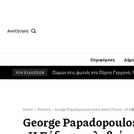
Αναζήτηση
Περιφέρειες
Δήμο
Δήμος Βαρης Βούλας Βουλιαγμένης: Συλλ
ΡΟΗ ΕΙΔΗΣΕΩΝ
Home
Πολιτική
George Papadopoulos στους Attica Times: «Η Ελλάδ
George Papadopoulos