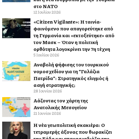
στο ΝΑΤΟ
12 Ιουλίου 2026
«Citizen Vigilante»: Η ταινία-
φαινόμενο που απαγορεύτηκε από
τη Γερμανία και «εκτοξεύτηκε» από
τον Μασκ – Όταν η πολιτική
ορθότητα λογοκρίνει την 7η τέχνη
5 Ιουλίου 2026
Αναβολή ψήφισης του τουρκικού
νομοσχεδίου για τη “Γαλάζια
Πατρίδα”: Στρατηγικός ελιγμός ή
αλλαγή στρατηγικής;
28 Ιουνίου 2026
Αλλάζοντας τον χάρτη της
Ανατολικής Μεσογείου
21 Ιουνίου 2026
Η νέα γεωπολιτική σκακιέρα: Ο
τετραμερής άξονας που θωρακίζει
την Ελλάδα και επανασχεδιάζει την