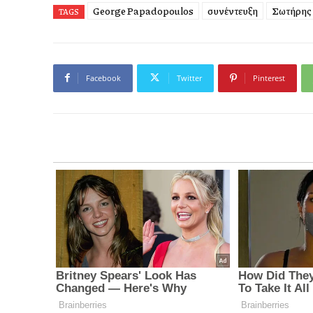
George Papadopoulos
συνέντευξη
Σωτήρης
TAGS
Facebook
Twitter
Pinterest