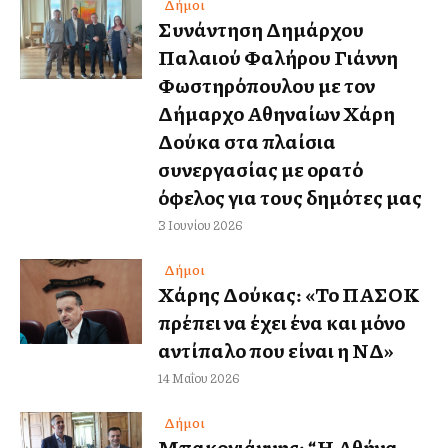
Δήμοι
Συνάντηση Δημάρχου
Παλαιού Φαλήρου Γιάννη
Φωστηρόπουλου με τον
Δήμαρχο Αθηναίων Χάρη
Δούκα στα πλαίσια
συνεργασίας με ορατό
όφελος για τους δημότες μας
3 Ιουνίου 2026
Δήμοι
Χάρης Δούκας: «Το ΠΑΣΟΚ
πρέπει να έχει ένα και μόνο
αντίπαλο που είναι η ΝΔ»
14 Μαΐου 2026
Δήμοι
Μπακογιάννης: “Η Αθήνα