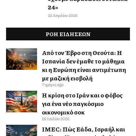
24»
22 Απριλίου 2026
ΡΟΗ ΕΙΔΉΣΕΩΝ
Από τον Έβρο στη Θεούτα: Η
Ισπανία δεν έμαθε το μάθημα
κι η Ευρώπη είναι αντιμέτωπη
με μαζική εισβολή
7 ημέρες ago
Η κρίση στο Ιράν και ο φόβος
για ένα νέο παγκόσμιο
οικονομικό σοκ
26 Ιουλίου 2026
IMEC: Πώς Ελλάδα, Ισραήλ και