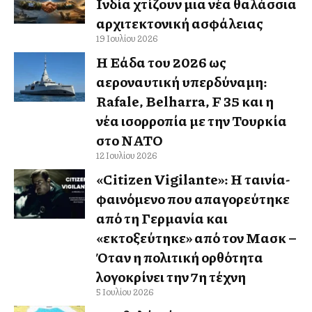
Ινδία χτίζουν μια νέα θαλάσσια
αρχιτεκτονική ασφάλειας
19 Ιουλίου 2026
Η Ελλάδα του 2026 ως
αεροναυτική υπερδύναμη:
Rafale, Belharra, F 35 και η
νέα ισορροπία με την Τουρκία
στο ΝΑΤΟ
12 Ιουλίου 2026
«Citizen Vigilante»: Η ταινία-
φαινόμενο που απαγορεύτηκε
από τη Γερμανία και
«εκτοξεύτηκε» από τον Μασκ –
Όταν η πολιτική ορθότητα
λογοκρίνει την 7η τέχνη
5 Ιουλίου 2026