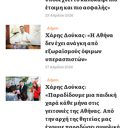
έτοιμη και πιο ασφαλής»
29 Απριλίου 2026
Δήμοι
Χάρης Δούκας: «Η Αθήνα
δεν έχει ανάγκη από
εξωραϊσμούς όψιμων
υπερασπιστών»
27 Απριλίου 2026
Δήμοι
Χάρης Δούκας:
«Παραδίδουμε μια παιδική
χαρά κάθε μήνα στις
γειτονιές της Αθήνας. Από
την αρχή της θητείας μας
έχουμε παραδώσει συνολικά