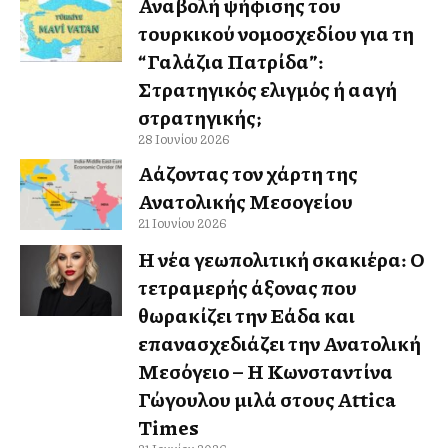
Αναβολή ψήφισης του
τουρκικού νομοσχεδίου για τη
“Γαλάζια Πατρίδα”:
Στρατηγικός ελιγμός ή αλλαγή
στρατηγικής;
28 Ιουνίου 2026
Αλλάζοντας τον χάρτη της
Ανατολικής Μεσογείου
21 Ιουνίου 2026
Η νέα γεωπολιτική σκακιέρα: Ο
τετραμερής άξονας που
θωρακίζει την Ελλάδα και
επανασχεδιάζει την Ανατολική
Μεσόγειο – Η Κωνσταντίνα
Γώγουλου μιλά στους Attica
Times