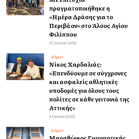
πραγματοποιήθηκε η
«Ημέρα Δράσης για το
Περιβάλλον» στο Άλσος Αγίου
Φιλίππου
15 Ιουνίου 2026
Δήμοι
Νίκος Χαρδαλιάς:
«Επενδύουμε σε σύγχρονες
και ασφαλείς αθλητικές
υποδομές για όλους τους
πολίτες σε κάθε γειτονιά της
Αττικής»
4 Ιουνίου 2026
Δήμοι
Μαραθώνιος Γυμναστικής