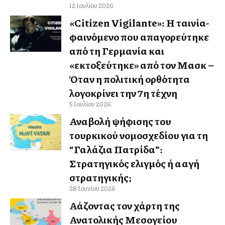
12 Ιουλίου 2026
«Citizen Vigilante»: Η ταινία-
φαινόμενο που απαγορεύτηκε
από τη Γερμανία και
«εκτοξεύτηκε» από τον Μασκ –
Όταν η πολιτική ορθότητα
λογοκρίνει την 7η τέχνη
5 Ιουλίου 2026
Αναβολή ψήφισης του
τουρκικού νομοσχεδίου για τη
“Γαλάζια Πατρίδα”:
Στρατηγικός ελιγμός ή αλλαγή
στρατηγικής;
28 Ιουνίου 2026
Αλλάζοντας τον χάρτη της
Ανατολικής Μεσογείου