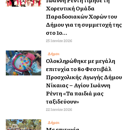
Ιωάννη Ρέντη τίμησε τη
Χορευτική Ομάδα
Παραδοσιακών Χορών του
Δήμου για τη συμμετοχή της
στο 1ο...
25 Ιουνίου 2026
Δήμοι
Ολοκληρώθηκε με μεγάλη
επιτυχία το 8ο Φεστιβάλ
Προσχολικής Αγωγής Δήμου
Νίκαιας – Αγίου Ιωάννη
Ρέντη «Τα παιδιά μας
ταξιδεύουν»
22 Ιουνίου 2026
Δήμοι
Με επιτυχία