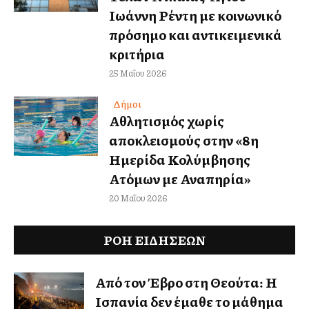
Ιωάννη Ρέντη με κοινωνικό
πρόσημο και αντικειμενικά
κριτήρια
25 Μαΐου 2026
Δήμοι
Αθλητισμός χωρίς
αποκλεισμούς στην «8η
Ημερίδα Κολύμβησης
Ατόμων με Αναπηρία»
20 Μαΐου 2026
ΡΟΗ ΕΙΔΉΣΕΩΝ
Από τον Έβρο στη Θεούτα: Η
Ισπανία δεν έμαθε το μάθημα