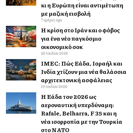
κι η Ευρώπη είναι αντιμέτωπη
με μαζική εισβολή
7 ημέρες ago
Η κρίση στο Ιράν και ο φόβος
για ένα νέο παγκόσμιο
οικονομικό σοκ
26 Ιουλίου 2026
IMEC: Πώς Ελλάδα, Ισραήλ και
Ινδία χτίζουν μια νέα θαλάσσια
αρχιτεκτονική ασφάλειας
19 Ιουλίου 2026
Η Ελλάδα του 2026 ως
αεροναυτική υπερδύναμη:
Rafale, Belharra, F 35 και η
νέα ισορροπία με την Τουρκία
στο ΝΑΤΟ