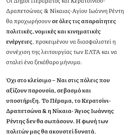
Οι Δήμοι Περάματος και Κερατσινίου-
Δραπετσώνας & Νίκαιας-Αγίου Ιωάννη
Ρέντη
θα προχωρήσουν
σε όλες τις απαραίτητες
πολιτικές, νομικές και κινηματικές
ενέργειες
, προκειμένου να διασφαλιστεί η
συνέχιση της λειτουργίας των ΕΛΤΑ και να
σταλεί ένα ξεκάθαρο μήνυμα:
Όχι στο κλείσιμο – Ναι στις πόλεις που
αξίζουν παρουσία, σεβασμό και
υποστήριξη.
Το Πέραμα, το Κερατσίνι-
Δραπετσώνα & η Νίκαια- Άγιος Ιωάννης
Ρέντης δεν θα σωπάσουν. Η φωνή των
πολιτών μας θα ακουστεί δυνατά.