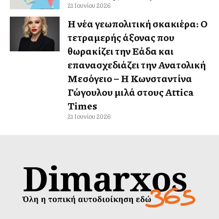
21 Ιουνίου 2026
Η νέα γεωπολιτική σκακιέρα: Ο
τετραμερής άξονας που
θωρακίζει την Ελλάδα και
επανασχεδιάζει την Ανατολική
Μεσόγειο – Η Κωνσταντίνα
Γώγουλου μιλά στους Attica
Times
21 Ιουνίου 2026