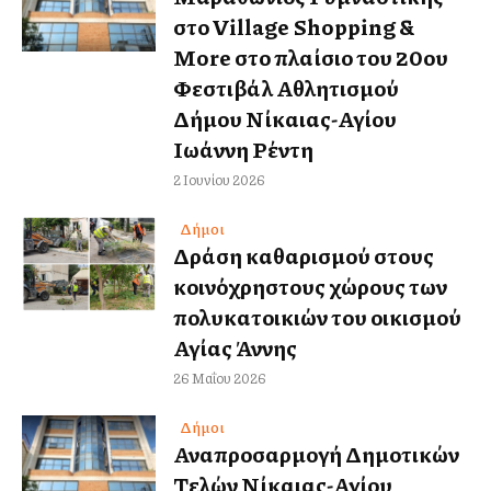
στο Village Shopping &
More στο πλαίσιο του 20ου
Φεστιβάλ Αθλητισμού
Δήμου Νίκαιας-Αγίου
Ιωάννη Ρέντη
2 Ιουνίου 2026
Δήμοι
Δράση καθαρισμού στους
κοινόχρηστους χώρους των
πολυκατοικιών του οικισμού
Αγίας Άννης
26 Μαΐου 2026
Δήμοι
Αναπροσαρμογή Δημοτικών
Τελών Νίκαιας-Αγίου