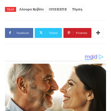
Λάουρα Κοβέσι
ΟΠΕΚΕΠΕ
Τέμπη
TAGS
Facebook
Twitter
Pinterest