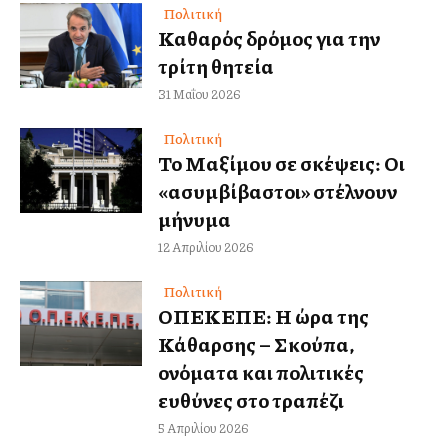
Πολιτική
Καθαρός δρόμος για την
τρίτη θητεία
31 Μαΐου 2026
Πολιτική
Το Μαξίμου σε σκέψεις: Oι
«ασυμβίβαστοι» στέλνουν
μήνυμα
12 Απριλίου 2026
Πολιτική
ΟΠΕΚΕΠΕ: Η ώρα της
Κάθαρσης – Σκούπα,
ονόματα και πολιτικές
ευθύνες στο τραπέζι
5 Απριλίου 2026