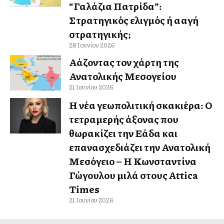
“Γαλάζια Πατρίδα”:
Στρατηγικός ελιγμός ή αλλαγή
στρατηγικής;
28 Ιουνίου 2026
Αλλάζοντας τον χάρτη της
Ανατολικής Μεσογείου
21 Ιουνίου 2026
Η νέα γεωπολιτική σκακιέρα: Ο
τετραμερής άξονας που
θωρακίζει την Ελλάδα και
επανασχεδιάζει την Ανατολική
Μεσόγειο – Η Κωνσταντίνα
Γώγουλου μιλά στους Attica
Times
21 Ιουνίου 2026