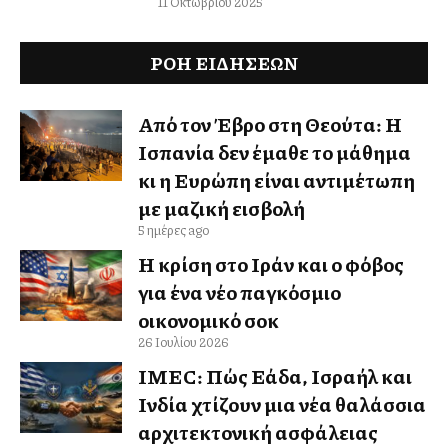
11 Οκτωβρίου 2025
ΡΟΗ ΕΙΔΉΣΕΩΝ
Από τον Έβρο στη Θεούτα: Η
Ισπανία δεν έμαθε το μάθημα
κι η Ευρώπη είναι αντιμέτωπη
με μαζική εισβολή
5 ημέρες ago
Η κρίση στο Ιράν και ο φόβος
για ένα νέο παγκόσμιο
οικονομικό σοκ
26 Ιουλίου 2026
IMEC: Πώς Ελλάδα, Ισραήλ και
Ινδία χτίζουν μια νέα θαλάσσια
αρχιτεκτονική ασφάλειας