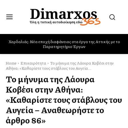
Χαρδαλιάς: Νέα εποχή διαφάνειας στα έργα της Αττικής με το
Παρών στις φωτιές στο Πόρτο Γερμενό, Ψάθα και Βίλια ο Δήμος
Παρατηρητήριο Έργων
Φυλής
Home
Επικαιρότητα
Το μήνυμα της Λάουρα Κοβέσι στην
Αθήνα: «Καθαρίστε τους στάβλους του Αυγεία...
Το μήνυμα της Λάουρα
Κοβέσι στην Αθήνα:
«Καθαρίστε τους στάβλους του
Αυγεία – Αναθεωρήστε το
άρθρο 86»