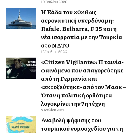
19 Ιουλίου 2026
Η Ελλάδα του 2026 ως
αεροναυτική υπερδύναμη:
Rafale, Belharra, F 35 και η
νέα ισορροπία με την Τουρκία
στο ΝΑΤΟ
12 Ιουλίου 2026
«Citizen Vigilante»: Η ταινία-
φαινόμενο που απαγορεύτηκε
από τη Γερμανία και
«εκτοξεύτηκε» από τον Μασκ –
Όταν η πολιτική ορθότητα
λογοκρίνει την 7η τέχνη
5 Ιουλίου 2026
Αναβολή ψήφισης του
τουρκικού νομοσχεδίου για τη