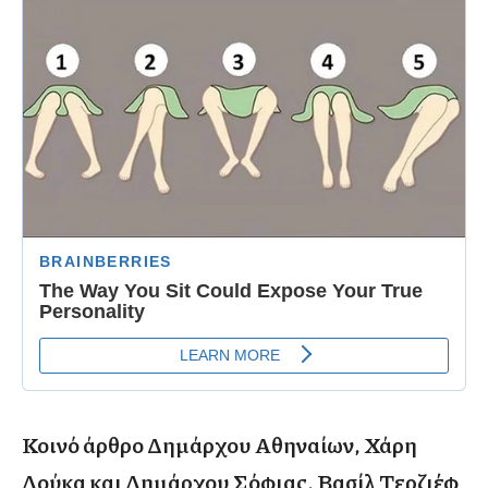
Κοινό άρθρο Δημάρχου Αθηναίων, Χάρη
Δούκα και Δημάρχου Σόφιας, Βασίλ Τερζιέφ