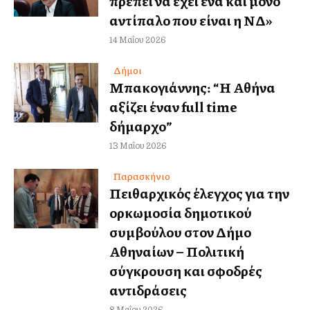
πρέπει να έχει ένα και μόνο
αντίπαλο που είναι η ΝΔ»
14 Μαΐου 2026
Δήμοι
Μπακογιάννης: “Η Αθήνα
αξίζει έναν full time
δήμαρχο”
13 Μαΐου 2026
Παρασκήνιο
Πειθαρχικός έλεγχος για την
ορκωμοσία δημοτικού
συμβούλου στον Δήμο
Αθηναίων – Πολιτική
σύγκρουση και σφοδρές
αντιδράσεις
8 Μαΐου 2026