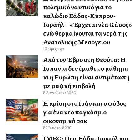
πολεμικό ναυτικό για το
καλώδιο Ελλάδας-Κύπρου-
Ισραήλ – «Έρχεται νέα Κάσος»
ενώ θερμαίνονται τα νερά της
Ανατολικής Μεσογείου
10 ώρες ago
Από τον Έβρο στη Θεούτα: Η
Ισπανία δεν έμαθε το μάθημα
κι η Ευρώπη είναι αντιμέτωπη
με μαζική εισβολή
2 Αυγούστου 2026
Η κρίση στο Ιράν και ο φόβος
για ένα νέο παγκόσμιο
οικονομικό σοκ
26 Ιουλίου 2026
IMEC: Πώς Ελλάδα, Ισραήλ και