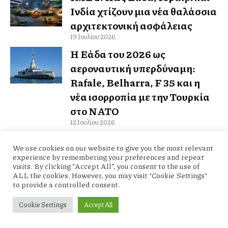
Ινδία χτίζουν μια νέα θαλάσσια
αρχιτεκτονική ασφάλειας
19 Ιουλίου 2026
Η Ελλάδα του 2026 ως
αεροναυτική υπερδύναμη:
Rafale, Belharra, F 35 και η
νέα ισορροπία με την Τουρκία
στο ΝΑΤΟ
12 Ιουλίου 2026
«Citizen Vigilante»: Η ταινία-
We use cookies on our website to give you the most relevant
φαινόμενο που απαγορεύτηκε
experience by remembering your preferences and repeat
visits. By clicking “Accept All”, you consent to the use of
από τη Γερμανία και
ALL the cookies. However, you may visit "Cookie Settings"
«εκτοξεύτηκε» από τον Μασκ –
to provide a controlled consent.
Όταν η πολιτική ορθότητα
Cookie Settings
Accept All
λογοκρίνει την 7η τέχνη
5 Ιουλίου 2026