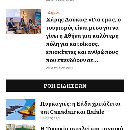
Δήμοι
Χάρης Δούκας: «Για εμάς, ο
τουρισμός είναι μέσο για να
γίνει η Αθήνα μια καλύτερη
πόλη για κατοίκους,
επισκέπτες και ανθρώπους
που επενδύουν σε...
20 Απριλίου 2026
ΡΟΗ ΕΙΔΉΣΕΩΝ
Πυρκαγιές: η Ελλάδα χρειάζεται
και Canadair και Rafale
10 ώρες ago
Η Τουρκία απειλεί και το γαλλικό