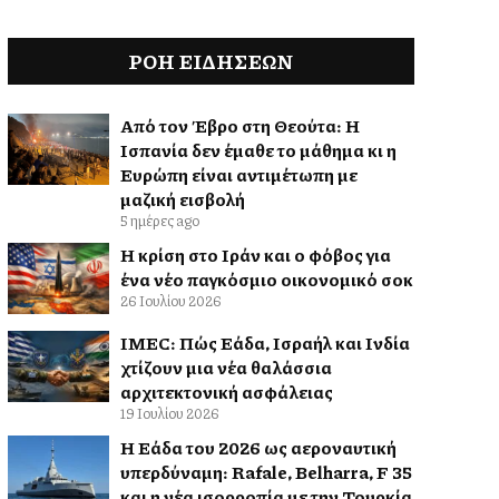
ΡΟΗ ΕΙΔΉΣΕΩΝ
Από τον Έβρο στη Θεούτα: Η
Ισπανία δεν έμαθε το μάθημα κι η
Ευρώπη είναι αντιμέτωπη με
μαζική εισβολή
5 ημέρες ago
Η κρίση στο Ιράν και ο φόβος για
ένα νέο παγκόσμιο οικονομικό σοκ
26 Ιουλίου 2026
IMEC: Πώς Ελλάδα, Ισραήλ και Ινδία
χτίζουν μια νέα θαλάσσια
αρχιτεκτονική ασφάλειας
19 Ιουλίου 2026
Η Ελλάδα του 2026 ως αεροναυτική
υπερδύναμη: Rafale, Belharra, F 35
και η νέα ισορροπία με την Τουρκία