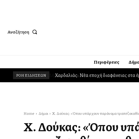
Αναζήτηση
Περιφέρειες
Δήμο
Χαρδαλιάς: Νέα εποχή διαφάνειας στα έ
ΡΟΗ ΕΙΔΗΣΕΩΝ
Home
Δήμοι
Χ. Δούκας: «Όπου υπάρχουν παράνομα τραπεζοκαθίσματ
Χ. Δούκας: «Όπου υ