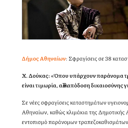
Δήμος Αθηναίων
: Σφραγίσεις σε 38 κατα
Χ. Δούκας: «Όπου υπάρχουν παράνομα τρ
είναι τιμωρία, αλλά απόδοση δικαιοσύνης γ
Σε νέες σφραγίσεις καταστημάτων υγειονο
Αθηναίων, καθώς κλιμάκια της Δημοτικής Α
εντοπισμό παράνομων τραπεζοκαθισμάτων 