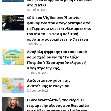
στο ΝΑΤΟ
12 Ιουλίου 2026
«Citizen Vigilante»: Η ταινία-
φαινόμενο που απαγορεύτηκε από
τη Γερμανία και «εκτοξεύτηκε» από
τον Μασκ – Όταν η πολιτική
ορθότητα λογοκρίνει την 7η τέχνη
5 Ιουλίου 2026
Αναβολή ψήφισης του τουρκικού
νομοσχεδίου για τη “Γαλάζια
Πατρίδα”: Στρατηγικός ελιγμός ή
αλλαγή στρατηγικής;
28 Ιουνίου 2026
Αλλάζοντας τον χάρτη της
Ανατολικής Μεσογείου
21 Ιουνίου 2026
Η νέα γεωπολιτική σκακιέρα: Ο
τετραμερής άξονας που θωρακίζει
την Ελλάδα και επανασχεδιάζει την