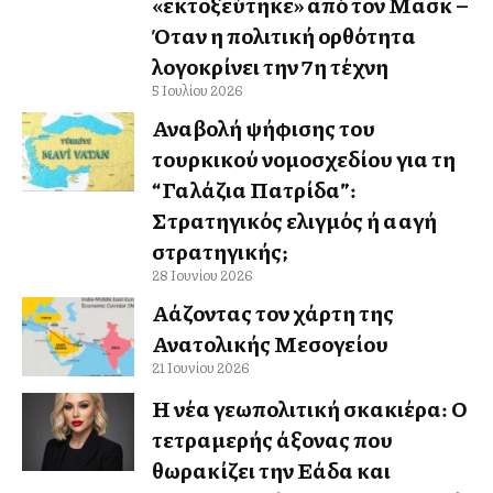
«εκτοξεύτηκε» από τον Μασκ –
Όταν η πολιτική ορθότητα
λογοκρίνει την 7η τέχνη
5 Ιουλίου 2026
Αναβολή ψήφισης του
τουρκικού νομοσχεδίου για τη
“Γαλάζια Πατρίδα”:
Στρατηγικός ελιγμός ή αλλαγή
στρατηγικής;
28 Ιουνίου 2026
Αλλάζοντας τον χάρτη της
Ανατολικής Μεσογείου
21 Ιουνίου 2026
Η νέα γεωπολιτική σκακιέρα: Ο
τετραμερής άξονας που
θωρακίζει την Ελλάδα και