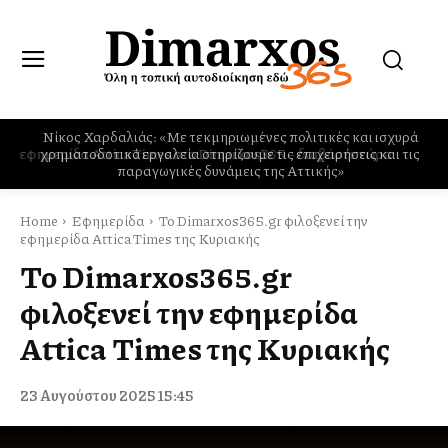
Νίκος Χαρδαλιάς: «Με τεκμηριωμένες πολιτικές και ισχυρά
χρηματοδοτικά εργαλεία στηρίζουμε τις επιχειρήσεις και τις
παραγωγικές δυνάμεις της Αττικής»
Home
Εφημερίδα
Το Dimarxos365.gr φιλοξενεί την
εφημερίδα Attica Times της Κυριακής
Το Dimarxos365.gr
φιλοξενεί την εφημερίδα
Attica Times της Κυριακής
23 Αυγούστου 2025 15:45