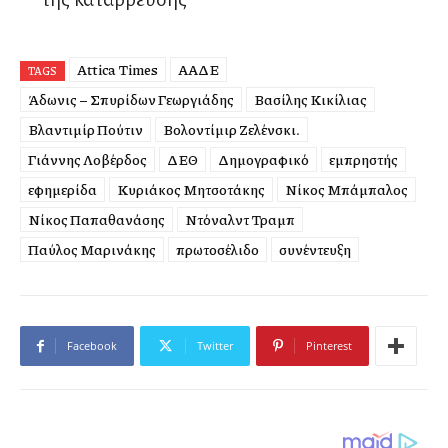
Attica Times
ΑΑΔΕ
TAGS
Άδωνις – Σπυρίδων Γεωργιάδης
Βασίλης Κικίλιας
Βλαντιμίρ Πούτιν
Βολοντίμιρ Ζελένσκι.
Γιάννης Λοβέρδος
ΔΕΘ
Δημογραφικό
εμπρηστής
εφημερίδα
Κυριάκος Μητσοτάκης
Νίκος Μπάμπαλος
Νίκος Παπαθανάσης
Ντόναλντ Τραμπ
Παύλος Μαρινάκης
πρωτοσέλιδο
συνέντευξη
Facebook
Twitter
Pinterest