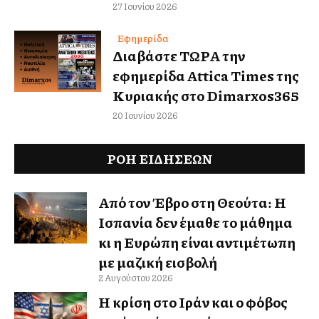
27 Ιουνίου 2026
Εφημερίδα
Διαβάστε ΤΩΡΑ την
εφημερίδα Attica Times της
Κυριακής στο Dimarxos365
20 Ιουνίου 2026
ΡΟΗ ΕΙΔΉΣΕΩΝ
Από τον Έβρο στη Θεούτα: Η
Ισπανία δεν έμαθε το μάθημα
κι η Ευρώπη είναι αντιμέτωπη
με μαζική εισβολή
2 Αυγούστου 2026
Η κρίση στο Ιράν και ο φόβος