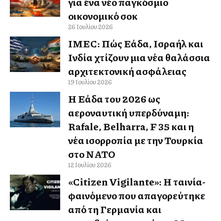
για ένα νέο παγκόσμιο
οικονομικό σοκ
26 Ιουλίου 2026
IMEC: Πώς Ελλάδα, Ισραήλ και
Ινδία χτίζουν μια νέα θαλάσσια
αρχιτεκτονική ασφάλειας
19 Ιουλίου 2026
Η Ελλάδα του 2026 ως
αεροναυτική υπερδύναμη:
Rafale, Belharra, F 35 και η
νέα ισορροπία με την Τουρκία
στο ΝΑΤΟ
12 Ιουλίου 2026
«Citizen Vigilante»: Η ταινία-
φαινόμενο που απαγορεύτηκε
από τη Γερμανία και