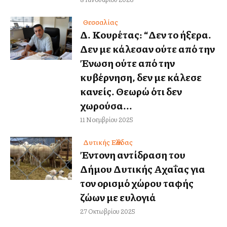
Θεσσαλίας
Δ. Κουρέτας: “Δεν το ήξερα.
Δεν με κάλεσαν ούτε από την
Ένωση ούτε από την
κυβέρνηση, δεν με κάλεσε
κανείς. Θεωρώ ότι δεν
χωρούσα...
11 Νοεμβρίου 2025
Δυτικής Ελλάδας
Έντονη αντίδραση του
Δήμου Δυτικής Αχαΐας για
τον ορισμό χώρου ταφής
ζώων με ευλογιά
27 Οκτωβρίου 2025