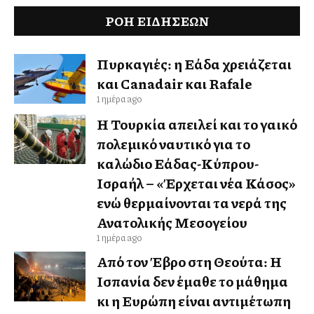
ΡΟΗ ΕΙΔΉΣΕΩΝ
Πυρκαγιές: η Ελλάδα χρειάζεται
και Canadair και Rafale
1 ημέρα ago
Η Τουρκία απειλεί και το γαλλικό
πολεμικό ναυτικό για το
καλώδιο Ελλάδας-Κύπρου-
Ισραήλ – «Έρχεται νέα Κάσος»
ενώ θερμαίνονται τα νερά της
Ανατολικής Μεσογείου
1 ημέρα ago
Από τον Έβρο στη Θεούτα: Η
Ισπανία δεν έμαθε το μάθημα
κι η Ευρώπη είναι αντιμέτωπη