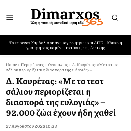
Το «φρένο» Χαρδαλιά σε ανεμογεννήτριες και ΑΠΕ – Κόκκινη
Πυρκαγιές: η Ελλάδα χρειάζεται και Canadair και Rafale
γραμμή στις καμένες εκτάσεις της Αττικής
Home
Περιφέρειες
Θεσσαλίας
Δ. Κουρέτας: «Με το τεστ
σάλιου περιορίζεται η διασπορά της ευλογιάς» –...
Δ. Κουρέτας: «Με το τεστ
σάλιου περιορίζεται η
διασπορά της ευλογιάς» –
92.000 ζώα έχουν ήδη χαθεί
27 Αυγούστου 2025 10:33