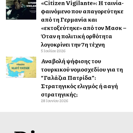
«Citizen Vigilante»: Η ταινία-
φαινόμενο που απαγορεύτηκε
από τη Γερμανία και
«εκτοξεύτηκε» από τον Μασκ –
Όταν η πολιτική ορθότητα
λογοκρίνει την 7η τέχνη
5 Ιουλίου 2026
Αναβολή ψήφισης του
τουρκικού νομοσχεδίου για τη
“Γαλάζια Πατρίδα”:
Στρατηγικός ελιγμός ή αλλαγή
στρατηγικής;
28 Ιουνίου 2026