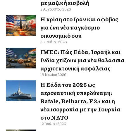
με μαζική εισβολή
2 Αυγούστου 2026
Η κρίση στο Ιράν και ο φόβος
για ένα νέο παγκόσμιο
οικονομικό σοκ
26 Ιουλίου 2026
IMEC: Πώς Ελλάδα, Ισραήλ και
Ινδία χτίζουν μια νέα θαλάσσια
αρχιτεκτονική ασφάλειας
19 Ιουλίου 2026
Η Ελλάδα του 2026 ως
αεροναυτική υπερδύναμη:
Rafale, Belharra, F 35 και η
νέα ισορροπία με την Τουρκία
στο ΝΑΤΟ
12 Ιουλίου 2026