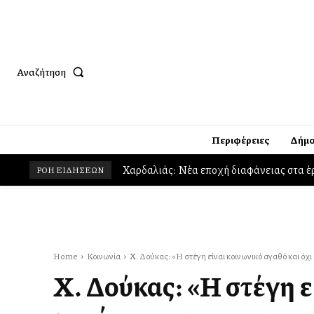
Αναζήτηση
Περιφέρειες
Δήμο
Χαρδαλιάς: Νέα εποχή διαφάνειας στα έ
Παρών στις φωτιές στο Πόρτο Γερμενό
ΡΟΗ ΕΙΔΗΣΕΩΝ
Home
Κοινωνία
Χ. Δούκας: «Η στέγη είναι κοινωνικό αγαθό και όχ
Χ. Δούκας: «Η στέγη 