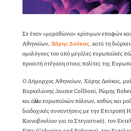
Σε έναν «μαραθώνιο» κρίσιμων επαφών κα
Αθηναίων,
Χάρης Δούκας
, κατά τη διάρκε
ομολόγους του από μεγάλες ευρωπαϊκές πόλ
προσιτή στέγαση στους πολίτες της Ευρωπ
Ο Δήμαρχος Αθηναίων, Χάρης Δούκας, μαζ
Βαρκελώνης Jaume Collboni, Ρώμης Rober
και άλλων ευρωπαϊκών πόλεων, καθώς και μα
διαδοχικές συναντήσεις με την Επιτροπή
Κοινοβουλίου για το Στεγαστικό), τον Εκτε
Fitto (Cohesion and Reforms), την Εκτελε