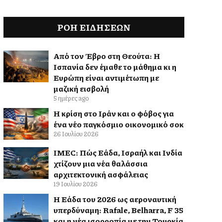
ΡΟΗ ΕΙΔΉΣΕΩΝ
Από τον Έβρο στη Θεούτα: Η
Ισπανία δεν έμαθε το μάθημα κι η
Ευρώπη είναι αντιμέτωπη με
μαζική εισβολή
5 ημέρες ago
Η κρίση στο Ιράν και ο φόβος για
ένα νέο παγκόσμιο οικονομικό σοκ
26 Ιουλίου 2026
IMEC: Πώς Ελλάδα, Ισραήλ και Ινδία
χτίζουν μια νέα θαλάσσια
αρχιτεκτονική ασφάλειας
19 Ιουλίου 2026
Η Ελλάδα του 2026 ως αεροναυτική
υπερδύναμη: Rafale, Belharra, F 35
και η νέα ισορροπία με την Τουρκία