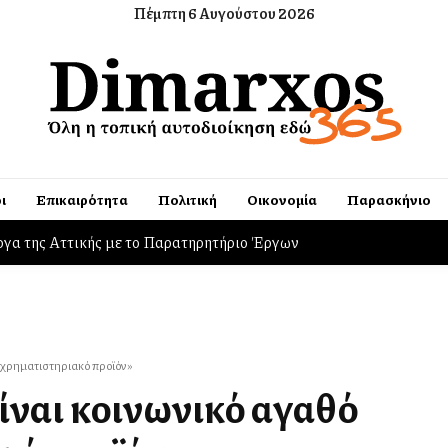
Πέμπτη 6 Αυγούστου 2026
ι
Επικαιρότητα
Πολιτική
Οικονομία
Παρασκήνιο
ργα της Αττικής με το Παρατηρητήριο Έργων
, Ψάθα και Βίλια ο Δήμος Φυλής
ι χρηματιστηριακό προϊόν»
είναι κοινωνικό αγαθό