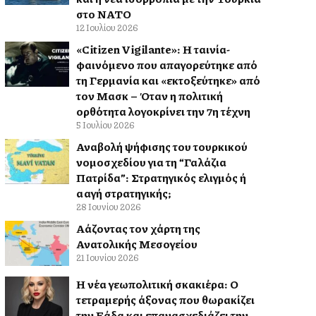
στο ΝΑΤΟ
12 Ιουλίου 2026
«Citizen Vigilante»: Η ταινία-
φαινόμενο που απαγορεύτηκε από
τη Γερμανία και «εκτοξεύτηκε» από
τον Μασκ – Όταν η πολιτική
ορθότητα λογοκρίνει την 7η τέχνη
5 Ιουλίου 2026
Αναβολή ψήφισης του τουρκικού
νομοσχεδίου για τη “Γαλάζια
Πατρίδα”: Στρατηγικός ελιγμός ή
αλλαγή στρατηγικής;
28 Ιουνίου 2026
Αλλάζοντας τον χάρτη της
Ανατολικής Μεσογείου
21 Ιουνίου 2026
Η νέα γεωπολιτική σκακιέρα: Ο
τετραμερής άξονας που θωρακίζει
την Ελλάδα και επανασχεδιάζει την