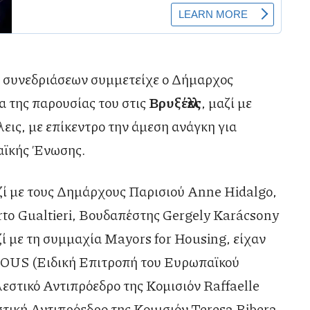
ι συνεδριάσεων συμμετείχε ο Δήμαρχος
ια της παρουσίας του στις
Βρυξέλλες
, μαζί με
εις, με επίκεντρο την άμεση ανάγκη για
αϊκής Ένωσης.
ί με τους Δημάρχους Παρισιού Anne Hidalgo,
to Gualtieri, Βουδαπέστης Gergely Karácsony
ζί με τη συμμαχία Mayors for Housing, είχαν
 HOUS (Ειδική Επιτροπή του Ευρωπαϊκού
λεστικό Αντιπρόεδρο της Κομισιόν Raffaelle
στική Αντιπρόεδρο της Κομισιόν Teresa Ribera