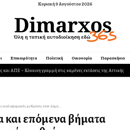
Κυριακή 9 Αυγούστου 2026
ι
Επικαιρότητα
Πολιτική
Οικονομία
Παρασκήνιο
air και Rafale
ς κυκλοφοριακές ρυθμίσεις στον Δήμο...
 και επόμενα βήματα