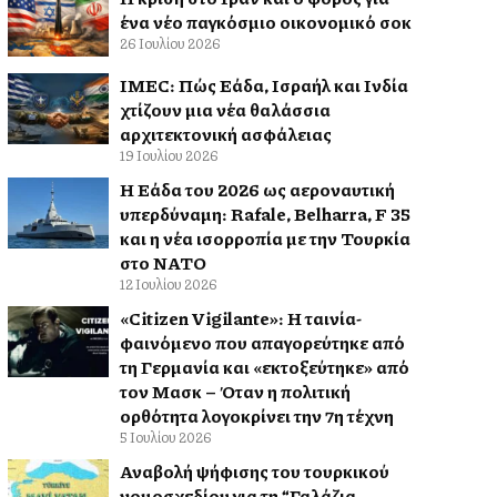
ένα νέο παγκόσμιο οικονομικό σοκ
26 Ιουλίου 2026
IMEC: Πώς Ελλάδα, Ισραήλ και Ινδία
χτίζουν μια νέα θαλάσσια
αρχιτεκτονική ασφάλειας
19 Ιουλίου 2026
Η Ελλάδα του 2026 ως αεροναυτική
υπερδύναμη: Rafale, Belharra, F 35
και η νέα ισορροπία με την Τουρκία
στο ΝΑΤΟ
12 Ιουλίου 2026
«Citizen Vigilante»: Η ταινία-
φαινόμενο που απαγορεύτηκε από
τη Γερμανία και «εκτοξεύτηκε» από
τον Μασκ – Όταν η πολιτική
ορθότητα λογοκρίνει την 7η τέχνη
5 Ιουλίου 2026
Αναβολή ψήφισης του τουρκικού
νομοσχεδίου για τη “Γαλάζια