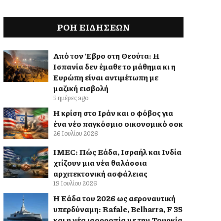
ΡΟΗ ΕΙΔΉΣΕΩΝ
Από τον Έβρο στη Θεούτα: Η
Ισπανία δεν έμαθε το μάθημα κι η
Ευρώπη είναι αντιμέτωπη με
μαζική εισβολή
5 ημέρες ago
Η κρίση στο Ιράν και ο φόβος για
ένα νέο παγκόσμιο οικονομικό σοκ
26 Ιουλίου 2026
IMEC: Πώς Ελλάδα, Ισραήλ και Ινδία
χτίζουν μια νέα θαλάσσια
αρχιτεκτονική ασφάλειας
19 Ιουλίου 2026
Η Ελλάδα του 2026 ως αεροναυτική
υπερδύναμη: Rafale, Belharra, F 35
και η νέα ισορροπία με την Τουρκία