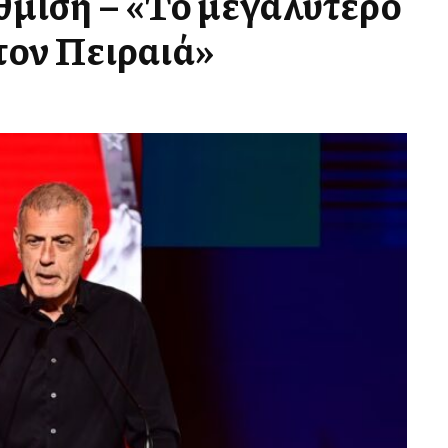
θμιση – «Το μεγαλύτερο
στον Πειραιά»