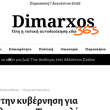
Παρασκευή 7 Αυγούστου 2026
ι
Επικαιρότητα
Πολιτική
Οικονομία
Παρασκήνιο
αλλάξει μια ζωή! Γίνε Ανάδοχος ενός Αδέσποτου Σκύλου
ργα της Αττικής με το Παρατηρητήριο Έργων
τική ρύθμιση – «Το μεγαλύτερο έργο...
την κυβέρνηση για