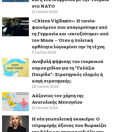
στο ΝΑΤΟ
12 Ιουλίου 2026
«Citizen Vigilante»: Η ταινία-
φαινόμενο που απαγορεύτηκε από
τη Γερμανία και «εκτοξεύτηκε» από
τον Μασκ – Όταν η πολιτική
ορθότητα λογοκρίνει την 7η τέχνη
5 Ιουλίου 2026
Αναβολή ψήφισης του τουρκικού
νομοσχεδίου για τη “Γαλάζια
Πατρίδα”: Στρατηγικός ελιγμός ή
αλλαγή στρατηγικής;
28 Ιουνίου 2026
Αλλάζοντας τον χάρτη της
Ανατολικής Μεσογείου
21 Ιουνίου 2026
Η νέα γεωπολιτική σκακιέρα: Ο
τετραμερής άξονας που θωρακίζει
την Ελλάδα και επανασχεδιάζει την