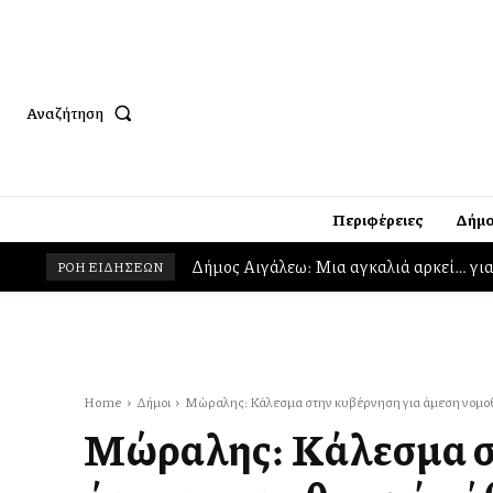
Αναζήτηση
Περιφέρειες
Δήμο
Δήμος Αιγάλεω: Μια αγκαλιά αρκεί… για να 
Χαρδαλιάς: Νέα εποχή διαφάνειας στα έ
ΡΟΗ ΕΙΔΗΣΕΩΝ
Home
Δήμοι
Μώραλης: Κάλεσμα στην κυβέρνηση για άμεση νομοθε
Μώραλης: Κάλεσμα σ