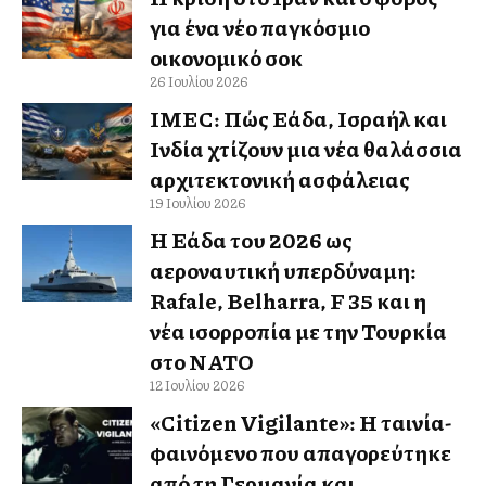
για ένα νέο παγκόσμιο
οικονομικό σοκ
26 Ιουλίου 2026
IMEC: Πώς Ελλάδα, Ισραήλ και
Ινδία χτίζουν μια νέα θαλάσσια
αρχιτεκτονική ασφάλειας
19 Ιουλίου 2026
Η Ελλάδα του 2026 ως
αεροναυτική υπερδύναμη:
Rafale, Belharra, F 35 και η
νέα ισορροπία με την Τουρκία
στο ΝΑΤΟ
12 Ιουλίου 2026
«Citizen Vigilante»: Η ταινία-
φαινόμενο που απαγορεύτηκε
από τη Γερμανία και