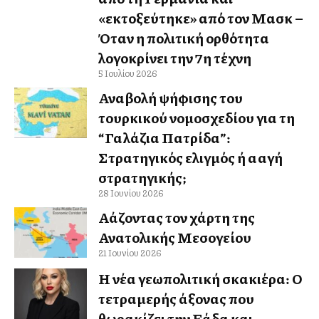
«εκτοξεύτηκε» από τον Μασκ –
Όταν η πολιτική ορθότητα
λογοκρίνει την 7η τέχνη
5 Ιουλίου 2026
Αναβολή ψήφισης του
τουρκικού νομοσχεδίου για τη
“Γαλάζια Πατρίδα”:
Στρατηγικός ελιγμός ή αλλαγή
στρατηγικής;
28 Ιουνίου 2026
Αλλάζοντας τον χάρτη της
Ανατολικής Μεσογείου
21 Ιουνίου 2026
Η νέα γεωπολιτική σκακιέρα: Ο
τετραμερής άξονας που
θωρακίζει την Ελλάδα και