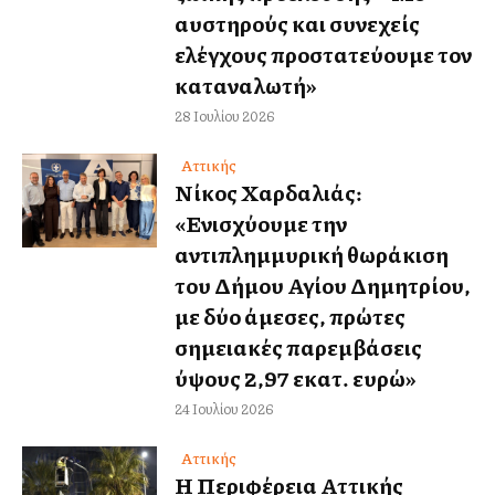
αυστηρούς και συνεχείς
ελέγχους προστατεύουμε τον
καταναλωτή»
28 Ιουλίου 2026
Αττικής
Νίκος Χαρδαλιάς:
«Ενισχύουμε την
αντιπλημμυρική θωράκιση
του Δήμου Αγίου Δημητρίου,
με δύο άμεσες, πρώτες
σημειακές παρεμβάσεις
ύψους 2,97 εκατ. ευρώ»
24 Ιουλίου 2026
Αττικής
Η Περιφέρεια Αττικής