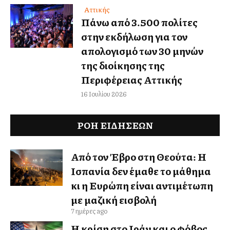
Αττικής
Πάνω από 3.500 πολίτες
στην εκδήλωση για τον
απολογισμό των 30 μηνών
της διοίκησης της
Περιφέρειας Αττικής
16 Ιουλίου 2026
ΡΟΗ ΕΙΔΉΣΕΩΝ
Από τον Έβρο στη Θεούτα: Η
Ισπανία δεν έμαθε το μάθημα
κι η Ευρώπη είναι αντιμέτωπη
με μαζική εισβολή
7 ημέρες ago
Η κρίση στο Ιράν και ο φόβος