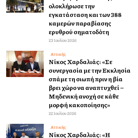
ολοκλήρωσε την
εγκατάσταση και των 388
καμερών παραβίασης
ερυθρού σηματοδότη
23 Ιουλίου 2026
Αττικής
Νίκος Χαρδαλιάς: «Σε
συνεργασία με την Εκκλησία
σπάμε τη σιωπή πριν η βία
βρει χώρο να αναπτυχθεί –
Μηδενική ανοχή σε κάθε
μορφή κακοποίησης»
22 Ιουλίου 2026
Αττικής
Νίκος Χαρδαλιάς: «Η