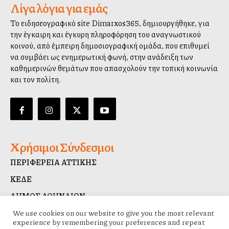
Λίγα λόγια για εμάς
Το ειδησεογραφικό site Dimarxos365, δημιουργήθηκε, για
την έγκαιρη και έγκυρη πληροφόρηση του αναγνωστικού
κοινού, από έμπειρη δημοσιογραφική ομάδα, που επιθυμεί
να συμβάλλει ως ενημερωτική φωνή, στην ανάδειξη των
καθημερινών θεμάτων που απασχολούν την τοπική κοινωνία
και τον πολίτη.
Χρήσιμοι Σύνδεσμοι
ΠΕΡΙΦΕΡΕΙΑ ΑΤΤΙΚΗΣ
ΚΕΔΕ
ΔΗΜΟΣ ΑΘΗΝΑΙΩΝ
ΔΙΑΥΓΕΙΑ
We use cookies on our website to give you the most relevant
experience by remembering your preferences and repeat