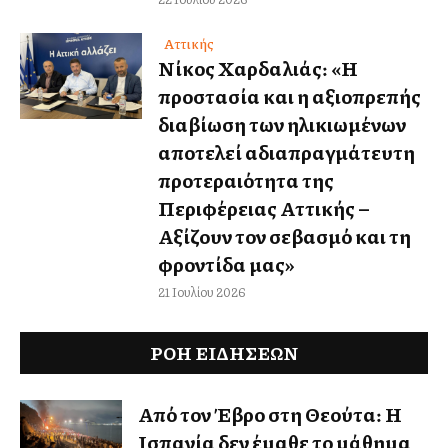
Αττικής
Νίκος Χαρδαλιάς: «Η
προστασία και η αξιοπρεπής
διαβίωση των ηλικιωμένων
αποτελεί αδιαπραγμάτευτη
προτεραιότητα της
Περιφέρειας Αττικής –
Αξίζουν τον σεβασμό και τη
φροντίδα μας»
21 Ιουλίου 2026
ΡΟΗ ΕΙΔΉΣΕΩΝ
Από τον Έβρο στη Θεούτα: Η
Ισπανία δεν έμαθε το μάθημα