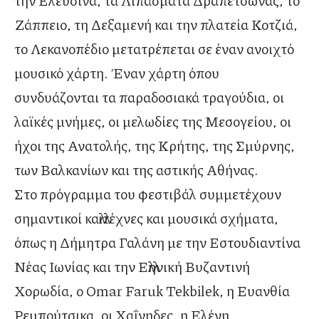
την Ελευσίνα, τα Λιπάσματα Δραπετσώνας, το
Ζάππειο, τη Δεξαμενή και την πλατεία Κοτζιά,
το Λεκανοπέδιο μετατρέπεται σε έναν ανοιχτό
μουσικό χάρτη. Έναν χάρτη όπου
συνδυάζονται τα παραδοσιακά τραγούδια, οι
λαϊκές μνήμες, οι μελωδίες της Μεσογείου, οι
ήχοι της Ανατολής, της Κρήτης, της Σμύρνης,
των Βαλκανίων και της αστικής Αθήνας.
Στο πρόγραμμα του φεστιβάλ συμμετέχουν
σημαντικοί καλλιτέχνες και μουσικά σχήματα,
όπως η Δήμητρα Γαλάνη με την Εστουδιαντίνα
Νέας Ιωνίας και την Ελληνική Βυζαντινή
Χορωδία, ο Omar Faruk Tekbilek, η Ευανθία
Ρεμπούτσικα, οι Χαΐνηδες, η Ελένη