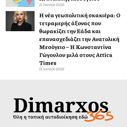
21 Ιουνίου 2026
Η νέα γεωπολιτική σκακιέρα: Ο
τετραμερής άξονας που
θωρακίζει την Ελλάδα και
επανασχεδιάζει την Ανατολική
Μεσόγειο – Η Κωνσταντίνα
Γώγουλου μιλά στους Attica
Times
21 Ιουνίου 2026