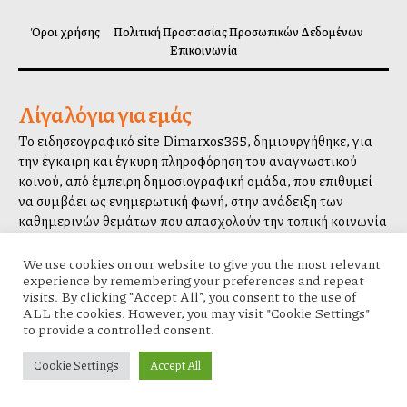
Όροι χρήσης
Πολιτική Προστασίας Προσωπικών Δεδομένων
Επικοινωνία
Λίγα λόγια για εμάς
Το ειδησεογραφικό site Dimarxos365, δημιουργήθηκε, για
την έγκαιρη και έγκυρη πληροφόρηση του αναγνωστικού
κοινού, από έμπειρη δημοσιογραφική ομάδα, που επιθυμεί
να συμβάλλει ως ενημερωτική φωνή, στην ανάδειξη των
καθημερινών θεμάτων που απασχολούν την τοπική κοινωνία
και τον πολίτη.
We use cookies on our website to give you the most relevant
experience by remembering your preferences and repeat
visits. By clicking “Accept All”, you consent to the use of
ALL the cookies. However, you may visit "Cookie Settings"
to provide a controlled consent.
Χρήσιμοι Σύνδεσμοι
Cookie Settings
Accept All
ΠΕΡΙΦΕΡΕΙΑ ΑΤΤΙΚΗΣ