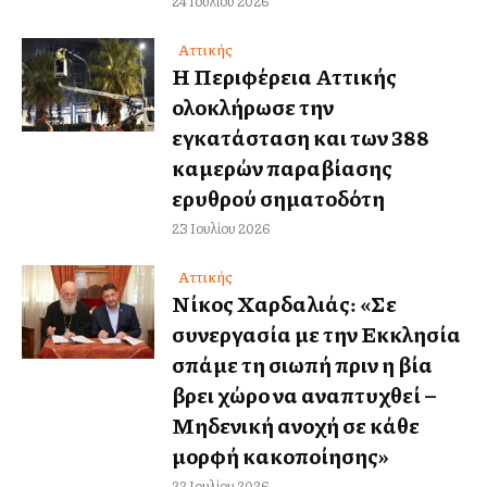
24 Ιουλίου 2026
Αττικής
Η Περιφέρεια Αττικής
ολοκλήρωσε την
εγκατάσταση και των 388
καμερών παραβίασης
ερυθρού σηματοδότη
23 Ιουλίου 2026
Αττικής
Νίκος Χαρδαλιάς: «Σε
συνεργασία με την Εκκλησία
σπάμε τη σιωπή πριν η βία
βρει χώρο να αναπτυχθεί –
Μηδενική ανοχή σε κάθε
μορφή κακοποίησης»
22 Ιουλίου 2026