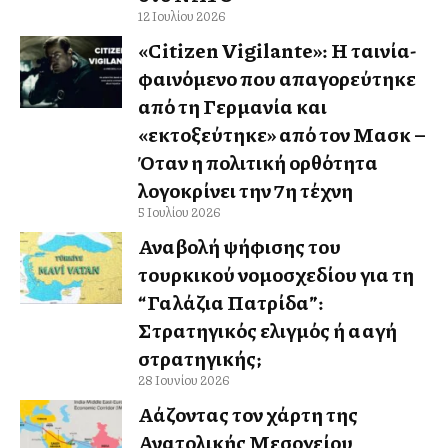
12 Ιουλίου 2026
«Citizen Vigilante»: Η ταινία-
φαινόμενο που απαγορεύτηκε
από τη Γερμανία και
«εκτοξεύτηκε» από τον Μασκ –
Όταν η πολιτική ορθότητα
λογοκρίνει την 7η τέχνη
5 Ιουλίου 2026
Αναβολή ψήφισης του
τουρκικού νομοσχεδίου για τη
“Γαλάζια Πατρίδα”:
Στρατηγικός ελιγμός ή αλλαγή
στρατηγικής;
28 Ιουνίου 2026
Αλλάζοντας τον χάρτη της
Ανατολικής Μεσογείου