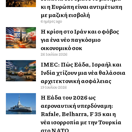
κι η Ευρώπη είναι αντιμέτωπη
με μαζική εισβολή
6 ημέρες ago
Η κρίση στο Ιράν και ο φόβος
για ένα νέο παγκόσμιο
οικονομικό σοκ
26 Ιουλίου 2026
IMEC: Πώς Ελλάδα, Ισραήλ και
Ινδία χτίζουν μια νέα θαλάσσια
αρχιτεκτονική ασφάλειας
19 Ιουλίου 2026
Η Ελλάδα του 2026 ως
αεροναυτική υπερδύναμη:
Rafale, Belharra, F 35 και η
νέα ισορροπία με την Τουρκία
στο ΝΑΤΟ