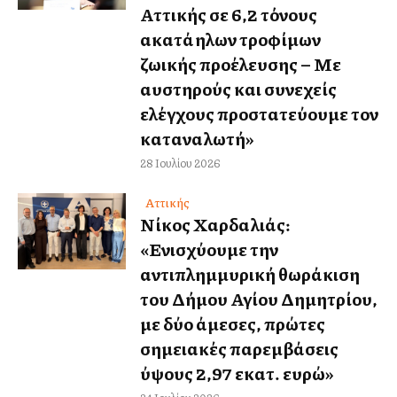
Αττικής σε 6,2 τόνους
ακατάλληλων τροφίμων
ζωικής προέλευσης – Με
αυστηρούς και συνεχείς
ελέγχους προστατεύουμε τον
καταναλωτή»
28 Ιουλίου 2026
Αττικής
Νίκος Χαρδαλιάς:
«Ενισχύουμε την
αντιπλημμυρική θωράκιση
του Δήμου Αγίου Δημητρίου,
με δύο άμεσες, πρώτες
σημειακές παρεμβάσεις
ύψους 2,97 εκατ. ευρώ»