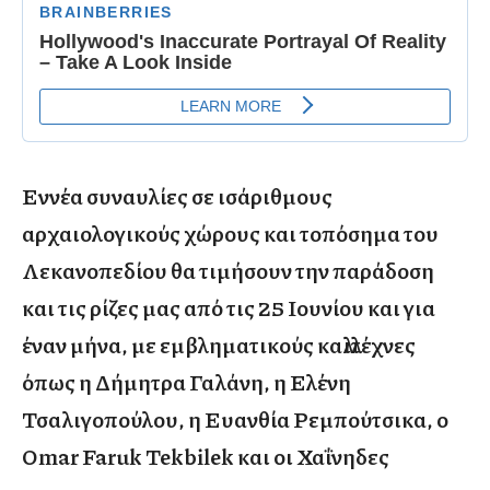
Εννέα συναυλίες σε ισάριθμους
αρχαιολογικούς χώρους και τοπόσημα του
Λεκανοπεδίου θα τιμήσουν την παράδοση
και τις ρίζες μας από τις 25 Ιουνίου και για
έναν μήνα, με εμβληματικούς καλλιτέχνες
όπως η Δήμητρα Γαλάνη, η Ελένη
Τσαλιγοπούλου, η Ευανθία Ρεμπούτσικα, ο
Omar Faruk Tekbilek και οι Χαΐνηδες