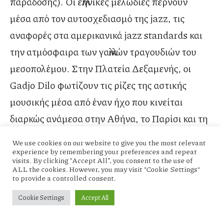
παράδοσης). Οι ελληνικές μελωδίες περνούν
μέσα από τον αυτοσχεδιασμό της jazz, τις
αναφορές στα αμερικανικά jazz standards και
την ατμόσφαιρα των γαλλικών τραγουδιών του
μεσοπολέμου. Στην Πλατεία Δεξαμενής, οι
Gadjo Dilo φωτίζουν τις ρίζες της αστικής
μουσικής μέσα από έναν ήχο που κινείται
διαρκώς ανάμεσα στην Αθήνα, το Παρίσι και τη
swing παράδοση.
We use cookies on our website to give you the most relevant
experience by remembering your preferences and repeat
visits. By clicking “Accept All”, you consent to the use of
Line Up:
ALL the cookies. However, you may visit "Cookie Settings"
to provide a controlled consent.
Σωτήρης Πομόνης: Κιθάρα
Κώστας Μητρόπουλος: Κιθάρα
Cookie Settings
Accept All
Σέργιος Χρυσοβιτσάνος: Βιολί