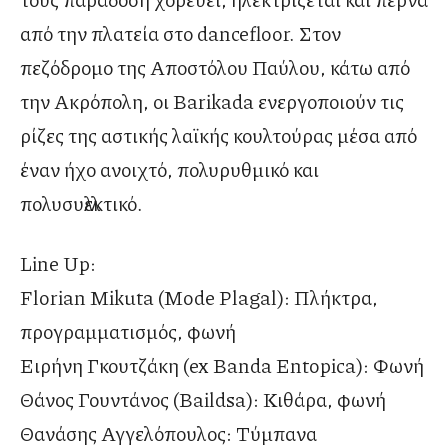
από την πλατεία στο dancefloor. Στον
πεζόδρομο της Αποστόλου Παύλου, κάτω από
την Ακρόπολη, οι Barikada ενεργοποιούν τις
ρίζες της αστικής λαϊκής κουλτούρας μέσα από
έναν ήχο ανοιχτό, πολυρυθμικό και
πολυσυλλεκτικό.
Line Up:
Florian Mikuta (Mode Plagal): Πλήκτρα,
προγραμματισμός, φωνή
Ειρήνη Γκουτζάκη (ex Banda Entopica): Φωνή
Θάνος Γουντάνος (Baildsa): Κιθάρα, φωνή
Θανάσης Αγγελόπουλος: Τύμπανα