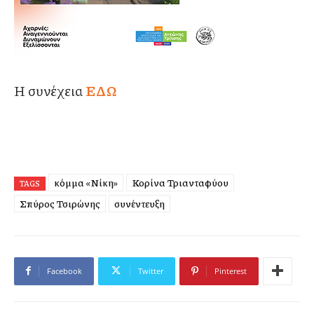
Η συνέχεια
ΕΔΩ
κόμμα «Νίκη»
Κορίνα Τριανταφύλλου
TAGS
Σπύρος Τσιρώνης
συνέντευξη
Facebook
Twitter
Pinterest