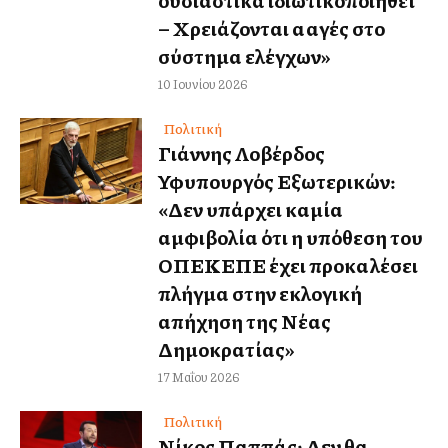
ουσιαστικά ιδιωτικοποιηθεί
– Χρειάζονται αλλαγές στο
σύστημα ελέγχων»
10 Ιουνίου 2026
Πολιτική
Γιάννης Λοβέρδος
Υφυπουργός Εξωτερικών:
«Δεν υπάρχει καμία
αμφιβολία ότι η υπόθεση του
ΟΠΕΚΕΠΕ έχει προκαλέσει
πλήγμα στην εκλογική
απήχηση της Νέας
Δημοκρατίας»
17 Μαΐου 2026
Πολιτική
Νίκος Παππάς: Δεν θα