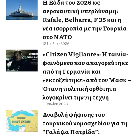
Η Ελλάδα του 2026 ως
αεροναυτική υπερδύναμη:
Rafale, Belharra, F 35 και η
νέα ισορροπία με την Τουρκία
στο ΝΑΤΟ
12 Ιουλίου 2026
«Citizen Vigilante»: Η ταινία-
φαινόμενο που απαγορεύτηκε
από τη Γερμανία και
«εκτοξεύτηκε» από τον Μασκ –
Όταν η πολιτική ορθότητα
λογοκρίνει την 7η τέχνη
5 Ιουλίου 2026
Αναβολή ψήφισης του
τουρκικού νομοσχεδίου για τη
“Γαλάζια Πατρίδα”: