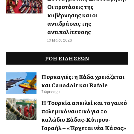
Οι προτάσεις της
κυβέρνησης και οι
αντιδράσεις της
αντιπολίτευσης
10 Μαΐου 2026
ΡΟΗ ΕΙΔΉΣΕΩΝ
Πυρκαγιές: η Ελλάδα χρειάζεται
και Canadair και Rafale
7 ώρες ago
Η Τουρκία απειλεί και το γαλλικό
πολεμικό ναυτικό για το
καλώδιο Ελλάδας-Κύπρου-
Ισραήλ – «Έρχεται νέα Κάσος»