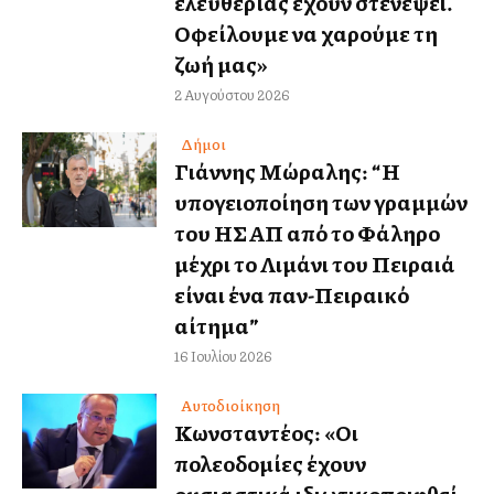
ελευθερίας έχουν στενέψει.
Οφείλουμε να χαρούμε τη
ζωή μας»
2 Αυγούστου 2026
Δήμοι
Γιάννης Μώραλης: “Η
υπογειοποίηση των γραμμών
του ΗΣΑΠ από το Φάληρο
μέχρι το Λιμάνι του Πειραιά
είναι ένα παν-Πειραικό
αίτημα”
16 Ιουλίου 2026
Αυτοδιοίκηση
Κωνσταντέλλος: «Οι
πολεοδομίες έχουν