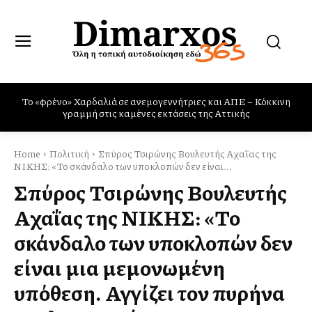
Πυρκαγιές: η Ελλάδα χρειάζεται και Canadair και Rafale
Home
Πολιτική
Σπύρος Τσιρώνης Βουλευτής Αχαΐας της
ΝΙΚΗΣ: «Το σκάνδαλο των υποκλοπών δεν είναι...
Σπύρος Τσιρώνης Βουλευτής
Αχαΐας της ΝΙΚΗΣ: «Το
σκάνδαλο των υποκλοπών δεν
είναι μια μεμονωμένη
υπόθεση. Αγγίζει τον πυρήνα