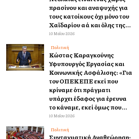
πρασίνου και αναψυχής για
τους κατοίκους όχι μόνο του
Χαϊδαρίου αλλά και όλης της...
10 Μαΐου 2026
Πολιτική
Κώστας Καραγκούνης
Υφυπουργός Εργασίας και
Κοινωνικής Ασφάλισης: «Για
τον ΟΠΕΚΕΠΕ εκεί που
κρίναμε ότι πράγματι
υπάρχει έδαφος για έρευνα
το κάναμε, εκεί όμως που...
10 Μαΐου 2026
Πολιτική
Συνταγματική Αναθεώρηση: