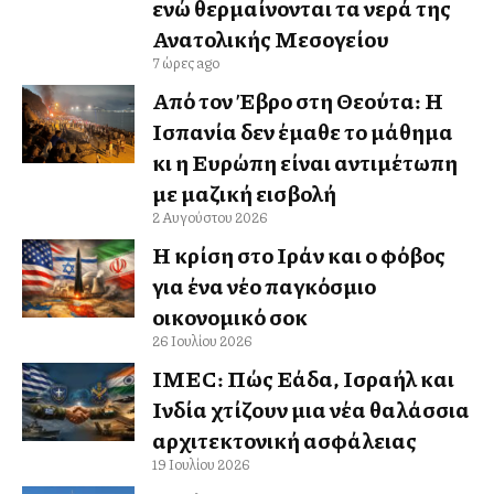
ενώ θερμαίνονται τα νερά της
Ανατολικής Μεσογείου
7 ώρες ago
Από τον Έβρο στη Θεούτα: Η
Ισπανία δεν έμαθε το μάθημα
κι η Ευρώπη είναι αντιμέτωπη
με μαζική εισβολή
2 Αυγούστου 2026
Η κρίση στο Ιράν και ο φόβος
για ένα νέο παγκόσμιο
οικονομικό σοκ
26 Ιουλίου 2026
IMEC: Πώς Ελλάδα, Ισραήλ και
Ινδία χτίζουν μια νέα θαλάσσια
αρχιτεκτονική ασφάλειας
19 Ιουλίου 2026