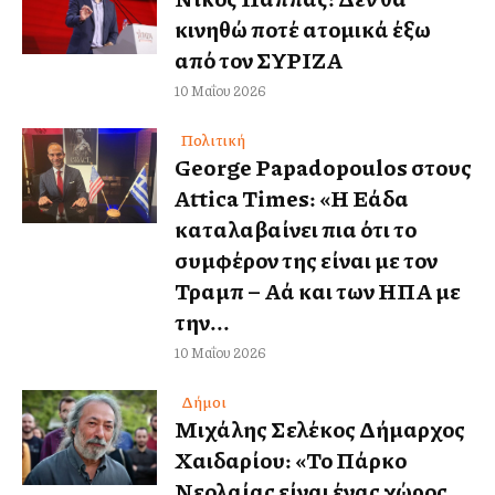
κινηθώ ποτέ ατομικά έξω
από τον ΣΥΡΙΖΑ
10 Μαΐου 2026
Πολιτική
George Papadopoulos στους
Attica Times: «Η Ελλάδα
καταλαβαίνει πια ότι το
συμφέρον της είναι με τον
Τραμπ – Αλλά και των ΗΠΑ με
την...
10 Μαΐου 2026
Δήμοι
Μιχάλης Σελέκος Δήμαρχος
Χαιδαρίου: «Το Πάρκο
Νεολαίας είναι ένας χώρος