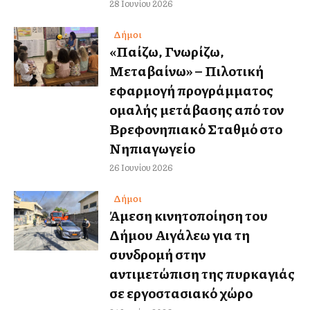
28 Ιουνίου 2026
Δήμοι
«Παίζω, Γνωρίζω,
Μεταβαίνω» – Πιλοτική
εφαρμογή προγράμματος
ομαλής μετάβασης από τον
Βρεφονηπιακό Σταθμό στο
Νηπιαγωγείο
26 Ιουνίου 2026
Δήμοι
Άμεση κινητοποίηση του
Δήμου Αιγάλεω για τη
συνδρομή στην
αντιμετώπιση της πυρκαγιάς
σε εργοστασιακό χώρο