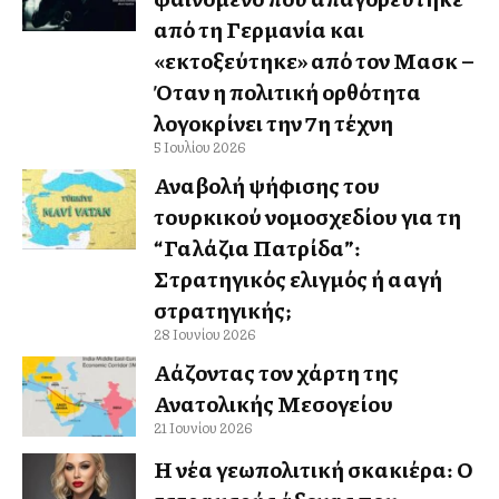
από τη Γερμανία και
«εκτοξεύτηκε» από τον Μασκ –
Όταν η πολιτική ορθότητα
λογοκρίνει την 7η τέχνη
5 Ιουλίου 2026
Αναβολή ψήφισης του
τουρκικού νομοσχεδίου για τη
“Γαλάζια Πατρίδα”:
Στρατηγικός ελιγμός ή αλλαγή
στρατηγικής;
28 Ιουνίου 2026
Αλλάζοντας τον χάρτη της
Ανατολικής Μεσογείου
21 Ιουνίου 2026
Η νέα γεωπολιτική σκακιέρα: Ο