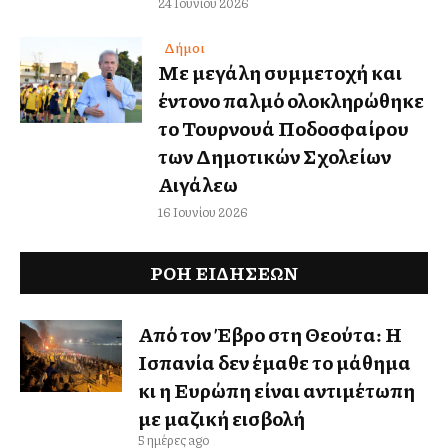
24 Ιουνίου 2026
Δήμοι
Με μεγάλη συμμετοχή και
έντονο παλμό ολοκληρώθηκε
το Τουρνουά Ποδοσφαίρου
των Δημοτικών Σχολείων
Αιγάλεω
16 Ιουνίου 2026
ΡΟΗ ΕΙΔΉΣΕΩΝ
Από τον Έβρο στη Θεούτα: Η
Ισπανία δεν έμαθε το μάθημα
κι η Ευρώπη είναι αντιμέτωπη
με μαζική εισβολή
5 ημέρες ago