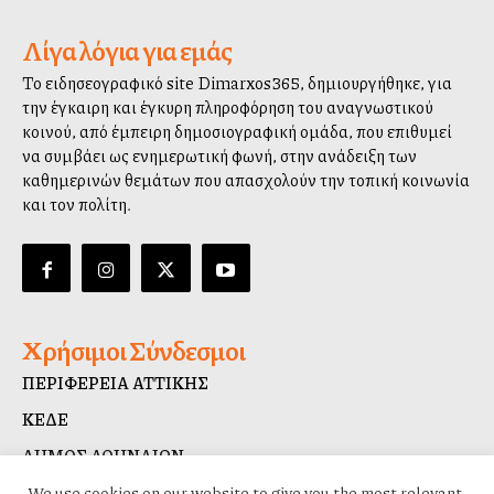
Λίγα λόγια για εμάς
Το ειδησεογραφικό site Dimarxos365, δημιουργήθηκε, για
την έγκαιρη και έγκυρη πληροφόρηση του αναγνωστικού
κοινού, από έμπειρη δημοσιογραφική ομάδα, που επιθυμεί
να συμβάλλει ως ενημερωτική φωνή, στην ανάδειξη των
καθημερινών θεμάτων που απασχολούν την τοπική κοινωνία
και τον πολίτη.
Χρήσιμοι Σύνδεσμοι
ΠΕΡΙΦΕΡΕΙΑ ΑΤΤΙΚΗΣ
ΚΕΔΕ
ΔΗΜΟΣ ΑΘΗΝΑΙΩΝ
ΔΙΑΥΓΕΙΑ
We use cookies on our website to give you the most relevant