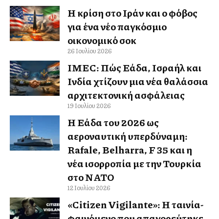
Η κρίση στο Ιράν και ο φόβος
για ένα νέο παγκόσμιο
οικονομικό σοκ
26 Ιουλίου 2026
IMEC: Πώς Ελλάδα, Ισραήλ και
Ινδία χτίζουν μια νέα θαλάσσια
αρχιτεκτονική ασφάλειας
19 Ιουλίου 2026
Η Ελλάδα του 2026 ως
αεροναυτική υπερδύναμη:
Rafale, Belharra, F 35 και η
νέα ισορροπία με την Τουρκία
στο ΝΑΤΟ
12 Ιουλίου 2026
«Citizen Vigilante»: Η ταινία-
φαινόμενο που απαγορεύτηκε