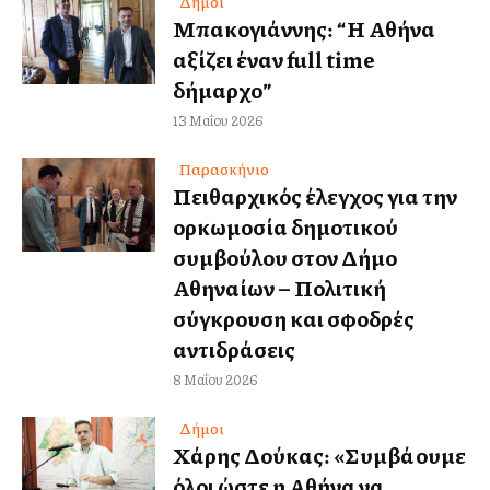
Δήμοι
Μπακογιάννης: “Η Αθήνα
αξίζει έναν full time
δήμαρχο”
13 Μαΐου 2026
Παρασκήνιο
Πειθαρχικός έλεγχος για την
ορκωμοσία δημοτικού
συμβούλου στον Δήμο
Αθηναίων – Πολιτική
σύγκρουση και σφοδρές
αντιδράσεις
8 Μαΐου 2026
Δήμοι
Χάρης Δούκας: «Συμβάλλουμε
όλοι ώστε η Αθήνα να