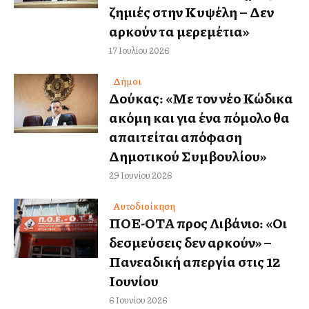
ζημιές στην Κυψέλη – Δεν
αρκούν τα μερεμέτια»
17 Ιουλίου 2026
Δήμοι
Δούκας: «Με τον νέο Κώδικα
ακόμη και για ένα πόμολο θα
απαιτείται απόφαση
Δημοτικού Συμβουλίου»
29 Ιουνίου 2026
Αυτοδιοίκηση
ΠΟΕ-ΟΤΑ προς Λιβάνιο: «Οι
δεσμεύσεις δεν αρκούν» –
Πανελλαδική απεργία στις 12
Ιουνίου
6 Ιουνίου 2026