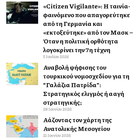
«Citizen Vigilante»: Η ταινία-
φαινόμενο που απαγορεύτηκε
από τη Γερμανία και
«εκτοξεύτηκε» από τον Μασκ –
Όταν η πολιτική ορθότητα
λογοκρίνει την 7η τέχνη
5 Ιουλίου 2026
Αναβολή ψήφισης του
τουρκικού νομοσχεδίου για τη
“Γαλάζια Πατρίδα”:
Στρατηγικός ελιγμός ή αλλαγή
στρατηγικής;
28 Ιουνίου 2026
Αλλάζοντας τον χάρτη της
Ανατολικής Μεσογείου
21 Ιουνίου 2026