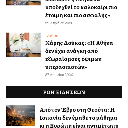
υποδεχθεί το καλοκαίρι πιο
έτοιμη και πιο ασφαλής»
29 Απριλίου 2026
Δήμοι
Χάρης Δούκας: «Η Αθήνα
δεν έχει ανάγκη από
εξωραϊσμούς όψιμων
υπερασπιστών»
27 Απριλίου 2026
ΡΟΗ ΕΙΔΉΣΕΩΝ
Από τον Έβρο στη Θεούτα: Η
Ισπανία δεν έμαθε το μάθημα
κι η Ευρώπη είναι αντιμέτωπη