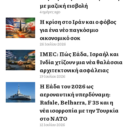
με μαζική εισβολή
4 ημέρες ago
Η κρίση στο Ιράν και ο φόβος
για ένα νέο παγκόσμιο
οικονομικό σοκ
26 Ιουλίου 2026
IMEC: Πώς Ελλάδα, Ισραήλ και
Ινδία χτίζουν μια νέα θαλάσσια
αρχιτεκτονική ασφάλειας
19 Ιουλίου 2026
Η Ελλάδα του 2026 ως
αεροναυτική υπερδύναμη:
Rafale, Belharra, F 35 και η
νέα ισορροπία με την Τουρκία
στο ΝΑΤΟ
12 Ιουλίου 2026