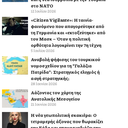
στο ΝΑΤΟ
12 Ιουλίου 2026
«Citizen Vigilante»: Η ταινία-
φαινόμενο που απαγορεύτηκε από
τη Γερμανία και «εκτοξεύτηκε» από
τον Μασκ – Όταν η πολιτική
ορθότητα λογοκρίνει την 7η τέχνη
5 Ιουλίου 2026
Αναβολή ψήφισης του τουρκικού
νομοσχεδίου για τη “Γαλάζια
Πατρίδα”: Στρατηγικός ελιγμός ή
αλλαγή στρατηγικής;
28 Ιουνίου 2026
Αλλάζοντας τον χάρτη της
Ανατολικής Μεσογείου
21 Ιουνίου 2026
Η νέα γεωπολιτική σκακιέρα: Ο
τετραμερής άξονας που θωρακίζει
την Ελλάδα και επανασχεδιάζει την