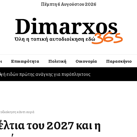
Πέμπτη 6 Αυγούστου 2026
ι
Επικαιρότητα
Πολιτική
Οικονομία
Παρασκήνιο
ογή ειδών πρώτης ανάγκης για πυρόπληκτους
τοδιοίκηση κάνει ουρά
λτια του 2027 και η