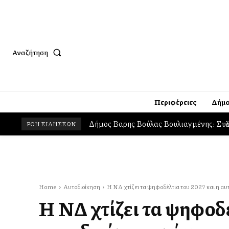
Αναζήτηση
Περιφέρειες
Δήμο
Δήμος Βαρης Βούλας Βουλιαγμένης: Συλλ
ΡΟΗ ΕΙΔΗΣΕΩΝ
Home
Αυτοδιοίκηση
Η ΝΔ χτίζει τα ψηφοδέλτια του 2027 και η αυ
Η ΝΔ χτίζει τα ψηφοδέ