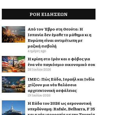
ΡΟΗ ΕΙΔΉΣΕΩΝ
Από τον Έβρο στη Θεούτα: Η
Ισπανία δεν έμαθε το μάθημα κι η
Ευρώπη είναι αντιμέτωπη με
μαζική εισβολή
4 ημέρες ago
Η κρίση στο Ιράν και ο φόβος για
ένα νέο παγκόσμιο οικονομικό σοκ
26 Ιουλίου 2026
IMEC: Πώς Ελλάδα, Ισραήλ και Ινδία
χτίζουν μια νέα θαλάσσια
αρχιτεκτονική ασφάλειας
19 Ιουλίου 2026
Η Ελλάδα του 2026 ως αεροναυτική
υπερδύναμη: Rafale, Belharra, F 35
και η νέα ισορροπία με την Τουρκία