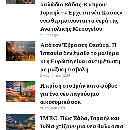
καλώδιο Ελλάδας-Κύπρου-
Ισραήλ – «Έρχεται νέα Κάσος»
ενώ θερμαίνονται τα νερά της
Ανατολικής Μεσογείου
7 ώρες ago
Από τον Έβρο στη Θεούτα: Η
Ισπανία δεν έμαθε το μάθημα
κι η Ευρώπη είναι αντιμέτωπη
με μαζική εισβολή
2 Αυγούστου 2026
Η κρίση στο Ιράν και ο φόβος
για ένα νέο παγκόσμιο
οικονομικό σοκ
26 Ιουλίου 2026
IMEC: Πώς Ελλάδα, Ισραήλ και
Ινδία χτίζουν μια νέα θαλάσσια