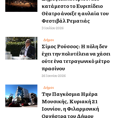
κατάμεστο το Ευριπίδειο
Θέατρο άνοιξε η αυλαία του
Φεστιβάλ Ρεματιάς
3 Ιουλίου 2026
Δήμοι
Σίμος Ρούσσος: Η πόλη δεν
έχει την πολυτέλεια να χάσει
ούτε ένα τετραγωνικό μέτρο
πρασίνου
26 Ιουνίου 2026
Δήμοι
Την Παγκόσμια Ημέρα
Μουσικής, Κυριακή 21
Ιουνίου, η Φιλαρμονική
Ορχήστρα του Δήμου