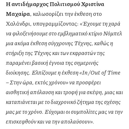
H
αντιδήμαρχος Πολιτισμού Χριστίνα
Μαχαίρα
, καλωσορίζει την έκθεση στο
Χαλάνδρι, υπογραμμίζοντας: «
Έχουμε τη χαρά
να φιλοξενήσουμε στο εμβληματικό κτίριο Νόμπελ
μια ακόμα έκθεση σύγχρονης Τέχνης, καθώς η
στήριξη της Τέχνης και των εκφραστών της
παραμένει βασική έγνοια της σημερινής
διοίκησης. Ελπίζουμε η έκθεση
«
In
/
Out
of
Time
– Στην ώρα, εκτός χρόνου» να προσφέρει
αισθητική απόλαυση και τροφή για σκέψη, μιας και
καταπιάνεται με το διαχρονικό ζήτημα της σχέσης
μας με το χρόνο. Εύχομαι οι συμπολίτες μας να την
επισκεφθούν και να την απολαύσουν».