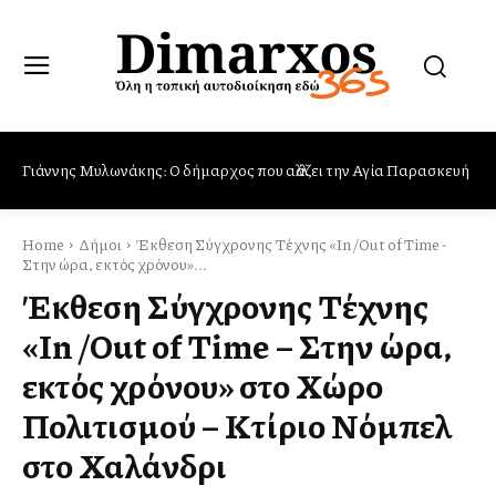
Γιάννης Μυλωνάκης: Ο δήμαρχος που αλλάζει την Αγία Παρασκευή
Όταν η δικαιοσύνη είναι «σωστή» μόνο όταν μας δικαιώνει
Home
Δήμοι
Έκθεση Σύγχρονης Τέχνης «In /Out of Time -
Στην ώρα, εκτός χρόνου»...
Έκθεση Σύγχρονης Τέχνης
«In /Out of Time – Στην ώρα,
εκτός χρόνου» στο Χώρο
Πολιτισμού – Κτίριο Νόμπελ
στο Χαλάνδρι