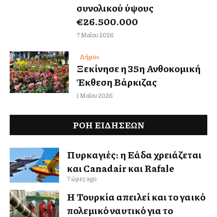
συνολικού ύψους
€26.500.000
7 Μαΐου 2026
Δήμοι
Ξεκίνησε η 35η Ανθοκομική
Έκθεση Βάρκιζας
1 Μαΐου 2026
ΡΟΗ ΕΙΔΉΣΕΩΝ
Πυρκαγιές: η Ελλάδα χρειάζεται
και Canadair και Rafale
7 ώρες ago
Η Τουρκία απειλεί και το γαλλικό
πολεμικό ναυτικό για το