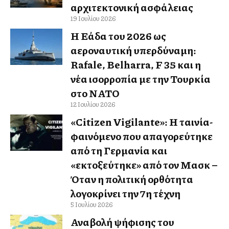
αρχιτεκτονική ασφάλειας
19 Ιουλίου 2026
Η Ελλάδα του 2026 ως
αεροναυτική υπερδύναμη:
Rafale, Belharra, F 35 και η
νέα ισορροπία με την Τουρκία
στο ΝΑΤΟ
12 Ιουλίου 2026
«Citizen Vigilante»: Η ταινία-
φαινόμενο που απαγορεύτηκε
από τη Γερμανία και
«εκτοξεύτηκε» από τον Μασκ –
Όταν η πολιτική ορθότητα
λογοκρίνει την 7η τέχνη
5 Ιουλίου 2026
Αναβολή ψήφισης του