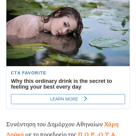
Συνάντηση του Δημάρχου Αθηναίων
Χάρη
Δούκα
με το προεδρείο της
Π.Ο.Ε.-Ο.Τ.Α.