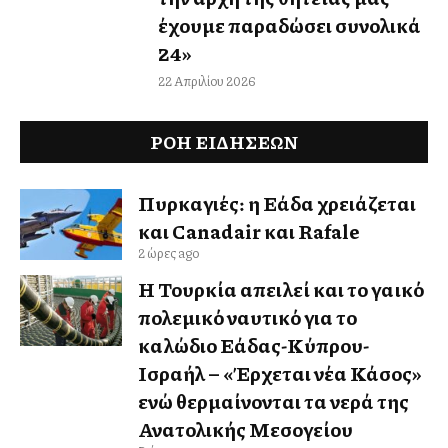
έχουμε παραδώσει συνολικά
24»
22 Απριλίου 2026
ΡΟΗ ΕΙΔΉΣΕΩΝ
Πυρκαγιές: η Ελλάδα χρειάζεται
και Canadair και Rafale
2 ώρες ago
Η Τουρκία απειλεί και το γαλλικό
πολεμικό ναυτικό για το
καλώδιο Ελλάδας-Κύπρου-
Ισραήλ – «Έρχεται νέα Κάσος»
ενώ θερμαίνονται τα νερά της
Ανατολικής Μεσογείου