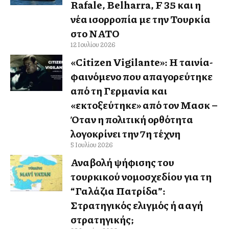
Rafale, Belharra, F 35 και η
νέα ισορροπία με την Τουρκία
στο ΝΑΤΟ
12 Ιουλίου 2026
«Citizen Vigilante»: Η ταινία-
φαινόμενο που απαγορεύτηκε
από τη Γερμανία και
«εκτοξεύτηκε» από τον Μασκ –
Όταν η πολιτική ορθότητα
λογοκρίνει την 7η τέχνη
5 Ιουλίου 2026
Αναβολή ψήφισης του
τουρκικού νομοσχεδίου για τη
“Γαλάζια Πατρίδα”:
Στρατηγικός ελιγμός ή αλλαγή
στρατηγικής;