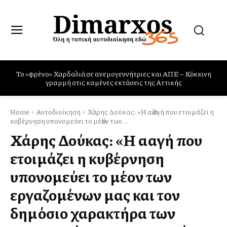
Πυρκαγιές: η Ελλάδα χρειάζεται και Canadair και Rafale
Home
Αυτοδιοίκηση
Χάρης Δούκας: «Η αλλαγή που ετοιμάζει η
κυβέρνηση υπονομεύει το μέλλον των...
Χάρης Δούκας: «Η αλλαγή που
ετοιμάζει η κυβέρνηση
υπονομεύει το μέλλον των
εργαζομένων μας και τον
δημόσιο χαρακτήρα των