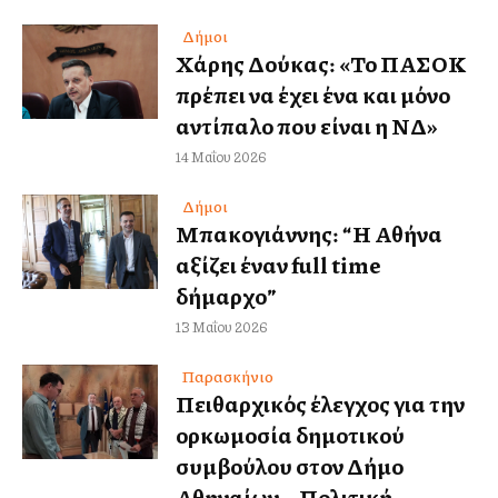
Δήμοι
Χάρης Δούκας: «Το ΠΑΣΟΚ
πρέπει να έχει ένα και μόνο
αντίπαλο που είναι η ΝΔ»
14 Μαΐου 2026
Δήμοι
Μπακογιάννης: “Η Αθήνα
αξίζει έναν full time
δήμαρχο”
13 Μαΐου 2026
Παρασκήνιο
Πειθαρχικός έλεγχος για την
ορκωμοσία δημοτικού
συμβούλου στον Δήμο
Αθηναίων – Πολιτική