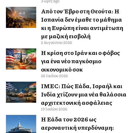
3 ώρες ago
Από τον Έβρο στη Θεούτα: Η
Ισπανία δεν έμαθε το μάθημα
κι η Ευρώπη είναι αντιμέτωπη
με μαζική εισβολή
2 Αυγούστου 2026
Η κρίση στο Ιράν και ο φόβος
για ένα νέο παγκόσμιο
οικονομικό σοκ
26 Ιουλίου 2026
IMEC: Πώς Ελλάδα, Ισραήλ και
Ινδία χτίζουν μια νέα θαλάσσια
αρχιτεκτονική ασφάλειας
19 Ιουλίου 2026
Η Ελλάδα του 2026 ως
αεροναυτική υπερδύναμη: