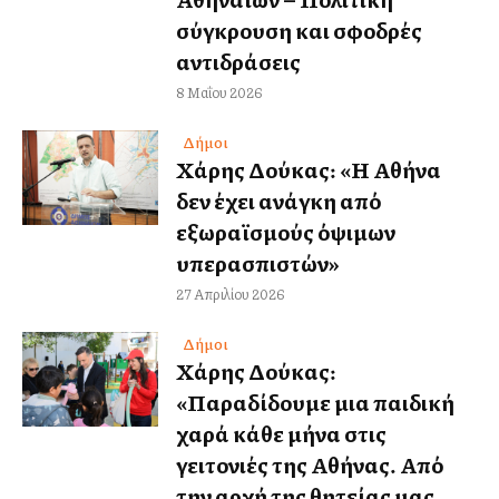
σύγκρουση και σφοδρές
αντιδράσεις
8 Μαΐου 2026
Δήμοι
Χάρης Δούκας: «Η Αθήνα
δεν έχει ανάγκη από
εξωραϊσμούς όψιμων
υπερασπιστών»
27 Απριλίου 2026
Δήμοι
Χάρης Δούκας:
«Παραδίδουμε μια παιδική
χαρά κάθε μήνα στις
γειτονιές της Αθήνας. Από
την αρχή της θητείας μας