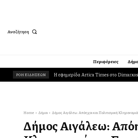
Αναζήτηση
Περιφέρειες
Δήμο
Νίκος Χαρδαλιάς: «Με τεκμηριωμένες πολ
ΡΟΗ ΕΙΔΗΣΕΩΝ
Αττικής»
Home
Δήμοι
Δήμος Αιγάλεω: Απόηχοι και Πολιτισμική Κληρονομιά 
Δήμος Αιγάλεω: Απόη