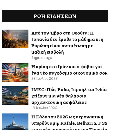
ΡΟΗ ΕΙΔΉΣΕΩΝ
Από τον Έβρο στη Θεούτα: Η
Ισπανία δεν έμαθε το μάθημα κι η
Ευρώπη είναι αντιμέτωπη με
μαζική εισβολή
7 ημέρες ago
Η κρίση στο Ιράν και ο φόβος για
ένα νέο παγκόσμιο οικονομικό σοκ
26 Ιουλίου 2026
IMEC: Πώς Ελλάδα, Ισραήλ και Ινδία
χτίζουν μια νέα θαλάσσια
αρχιτεκτονική ασφάλειας
19 Ιουλίου 2026
Η Ελλάδα του 2026 ως αεροναυτική
υπερδύναμη: Rafale, Belharra, F 35
και η νέα ισορροπία με την Τουρκία