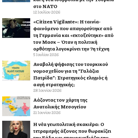
στο ΝΑΤΟ
12 Ιουλίου 2026
«Citizen Vigilante»: Η ταινία-
φαινόμενο που απαγορεύτηκε από
τη Γερμανία και «εκτοξεύτηκε» από
τον Μασκ – Όταν η πολιτική
ορθότητα λογοκρίνει την 7η τέχνη
5 Ιουλίου 2026
Αναβολή ψήφισης του τουρκικού
νομοσχεδίου για τη “Γαλάζια
Πατρίδα”: Στρατηγικός ελιγμός ή
αλλαγή στρατηγικής;
28 Ιουνίου 2026
Αλλάζοντας τον χάρτη της
Ανατολικής Μεσογείου
21 Ιουνίου 2026
Η νέα γεωπολιτική σκακιέρα: Ο
τετραμερής άξονας που θωρακίζει
την Ελλάδα και επανασχεδιάζει την