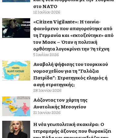
στο ΝΑΤΟ
12 Ιουλίου 2026
«Citizen Vigilante»: Η ταινία-
φαινόμενο που απαγορεύτηκε από
τη Γερμανία και «εκτοξεύτηκε» από
τον Μασκ – Όταν η πολιτική
ορθότητα λογοκρίνει την 7η τέχνη
5 Ιουλίου 2026
Αναβολή ψήφισης του τουρκικού
νομοσχεδίου για τη “Γαλάζια
Πατρίδα”: Στρατηγικός ελιγμός ή
αλλαγή στρατηγικής;
28 Ιουνίου 2026
Αλλάζοντας τον χάρτη της
Ανατολικής Μεσογείου
21 Ιουνίου 2026
Η νέα γεωπολιτική σκακιέρα: Ο
τετραμερής άξονας που θωρακίζει
την Ελλάδα και επανασχεδιάζει την