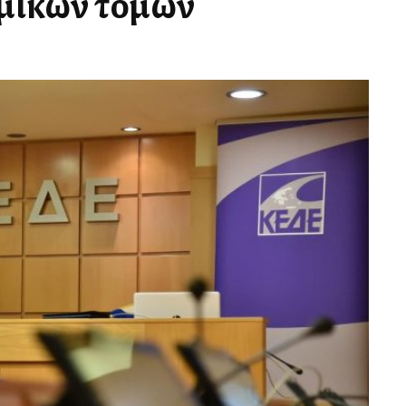
σμικών τομών