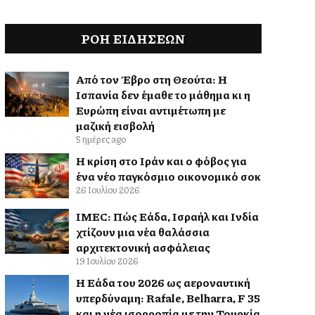
ΡΟΗ ΕΙΔΉΣΕΩΝ
Από τον Έβρο στη Θεούτα: Η
Ισπανία δεν έμαθε το μάθημα κι η
Ευρώπη είναι αντιμέτωπη με
μαζική εισβολή
5 ημέρες ago
Η κρίση στο Ιράν και ο φόβος για
ένα νέο παγκόσμιο οικονομικό σοκ
26 Ιουλίου 2026
IMEC: Πώς Ελλάδα, Ισραήλ και Ινδία
χτίζουν μια νέα θαλάσσια
αρχιτεκτονική ασφάλειας
19 Ιουλίου 2026
Η Ελλάδα του 2026 ως αεροναυτική
υπερδύναμη: Rafale, Belharra, F 35
και η νέα ισορροπία με την Τουρκία