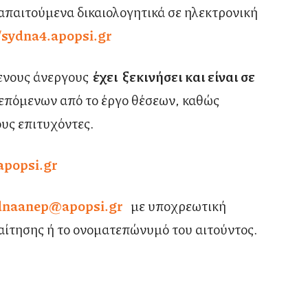
απαιτούμενα δικαιολογητικά σε ηλεκτρονική
/sydna4.apopsi.gr
ενους άνεργους
έχει ξεκινήσει και είναι σε
πόμενων από το έργο θέσεων, καθώς
υς επιτυχόντες.
apopsi.gr
dnaanep@apopsi.gr
με υποχρεωτική
ίτησης ή το ονοματεπώνυμό του αιτούντος.