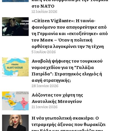
στο ΝΑΤΟ
12 Ιουλίου 2026
«Citizen Vigilante»: Η ταινία-
φαινόμενο που απαγορεύτηκε από
τη Γερμανία και «εκτοξεύτηκε» από
τον Μασκ – Όταν η πολιτική
ορθότητα λογοκρίνει την 7η τέχνη
5 Ιουλίου 2026
Αναβολή ψήφισης του τουρκικού
νομοσχεδίου για τη “Γαλάζια
Πατρίδα”: Στρατηγικός ελιγμός ή
αλλαγή στρατηγικής;
28 Ιουνίου 2026
Αλλάζοντας τον χάρτη της
Ανατολικής Μεσογείου
21 Ιουνίου 2026
Η νέα γεωπολιτική σκακιέρα: Ο
τετραμερής άξονας που θωρακίζει
την Ελλάδα και επανασχεδιάζει την