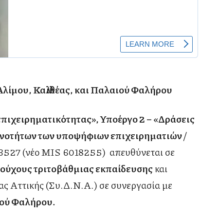
λίμου, Καλλιθέας, και Παλαιού Φαλήρου
επιχειρηματικότητας», Υποέργο 2 – «Δράσεις
κανοτήτων των υποψήφιων επιχειρηματιών /
3527 (νέο MIS 6018255) απευθύνεται σε
ούχους τριτοβάθμιας εκπαίδευσης
και
ας Αττικής (Συ.Δ.Ν.Α.) σε συνεργασία με
ιού Φαλήρου.