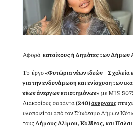
Αφορά
κατοίκους ή Δημότες των Δήμων Α
Το έργο
«Φυτώρια νέων ιδεών – Σχολεία 
για την ενδυνάμωση και ενίσχυση των ι
νέων άνεργων επιστημόνων»
με MIS 507
Διακοσίους σαράντα
(240)
άνεργους
πτυχι
υλοποιείται από τον Σύνδεσμο Δήμων Νότι
τους
Δήμους Αλίμου, Καλλιθέας, και Παλα