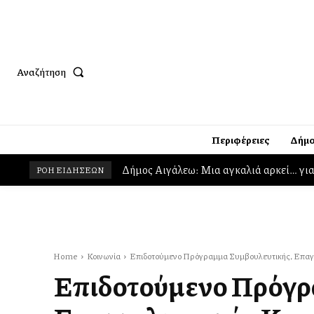
Αναζήτηση
Περιφέρειες
Δήμο
Δήμος Αιγάλεω: Μια αγκαλιά αρκεί… για να 
Χαρδαλιάς: Νέα εποχή διαφάνειας στα έ
ΡΟΗ ΕΙΔΗΣΕΩΝ
Home
Κοινωνία
Επιδοτούμενο Πρόγραμμα Συμβουλευτικής, Επαγγ
Επιδοτούμενο Πρόγρ