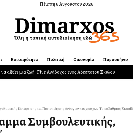
Πέμπτη 6 Αυγούστου 2026
ι
Επικαιρότητα
Πολιτική
Οικονομία
Παρασκήνιο
αλλάξει μια ζωή! Γίνε Ανάδοχος ενός Αδέσποτου Σκύλου
ργα της Αττικής με το Παρατηρητήριο Έργων
ελματικής Κατάρτισης και Πιστοποίησης Ανέργων πτυχιούχων Τριτοβάθμιας Εκπαί
αμμα Συμβουλευτικής,