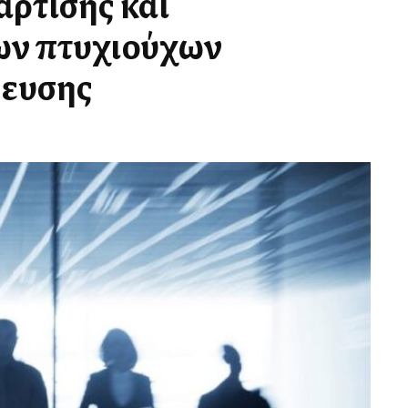
ρτισης και
ων πτυχιούχων
δευσης