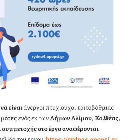
να είναι
άνεργοι πτυχιούχοι τριτοβάθμιας
ημότες
ενός εκ των
Δήμων Αλίμου, Καλλιθέας,
ι συμμετοχής στο έργο αναφέρονται
σελίδα του έργου
https://sydna4.apopsi.gr
.