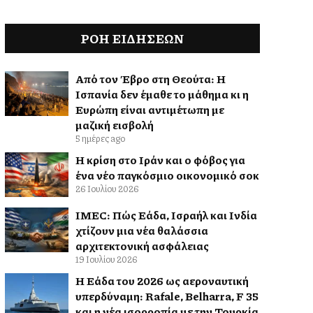
ΡΟΗ ΕΙΔΉΣΕΩΝ
Από τον Έβρο στη Θεούτα: Η
Ισπανία δεν έμαθε το μάθημα κι η
Ευρώπη είναι αντιμέτωπη με
μαζική εισβολή
5 ημέρες ago
Η κρίση στο Ιράν και ο φόβος για
ένα νέο παγκόσμιο οικονομικό σοκ
26 Ιουλίου 2026
IMEC: Πώς Ελλάδα, Ισραήλ και Ινδία
χτίζουν μια νέα θαλάσσια
αρχιτεκτονική ασφάλειας
19 Ιουλίου 2026
Η Ελλάδα του 2026 ως αεροναυτική
υπερδύναμη: Rafale, Belharra, F 35
και η νέα ισορροπία με την Τουρκία