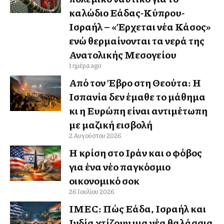
καλώδιο Ελλάδας-Κύπρου-
Ισραήλ – «Έρχεται νέα Κάσος»
ενώ θερμαίνονται τα νερά της
Ανατολικής Μεσογείου
1 ημέρα ago
Από τον Έβρο στη Θεούτα: Η
Ισπανία δεν έμαθε το μάθημα
κι η Ευρώπη είναι αντιμέτωπη
με μαζική εισβολή
2 Αυγούστου 2026
Η κρίση στο Ιράν και ο φόβος
για ένα νέο παγκόσμιο
οικονομικό σοκ
26 Ιουλίου 2026
IMEC: Πώς Ελλάδα, Ισραήλ και
Ινδία χτίζουν μια νέα θαλάσσια