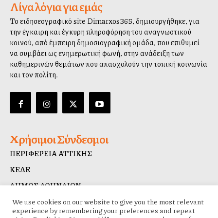
Λίγα λόγια για εμάς
Το ειδησεογραφικό site Dimarxos365, δημιουργήθηκε, για
την έγκαιρη και έγκυρη πληροφόρηση του αναγνωστικού
κοινού, από έμπειρη δημοσιογραφική ομάδα, που επιθυμεί
να συμβάλλει ως ενημερωτική φωνή, στην ανάδειξη των
καθημερινών θεμάτων που απασχολούν την τοπική κοινωνία
και τον πολίτη.
Χρήσιμοι Σύνδεσμοι
ΠΕΡΙΦΕΡΕΙΑ ΑΤΤΙΚΗΣ
ΚΕΔΕ
ΔΗΜΟΣ ΑΘΗΝΑΙΩΝ
ΔΙΑΥΓΕΙΑ
We use cookies on our website to give you the most relevant
experience by remembering your preferences and repeat