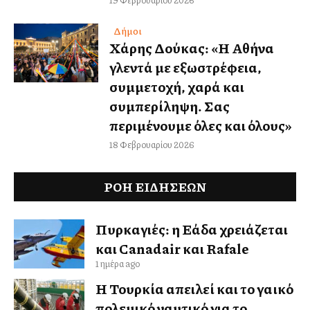
Δήμοι
Χάρης Δούκας: «Η Αθήνα
γλεντά με εξωστρέφεια,
συμμετοχή, χαρά και
συμπερίληψη. Σας
περιμένουμε όλες και όλους»
18 Φεβρουαρίου 2026
ΡΟΗ ΕΙΔΉΣΕΩΝ
Πυρκαγιές: η Ελλάδα χρειάζεται
και Canadair και Rafale
1 ημέρα ago
Η Τουρκία απειλεί και το γαλλικό
πολεμικό ναυτικό για το