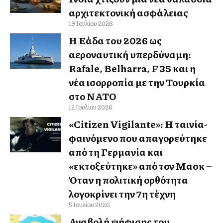
αρχιτεκτονική ασφάλειας
19 Ιουλίου 2026
Η Ελλάδα του 2026 ως
αεροναυτική υπερδύναμη:
Rafale, Belharra, F 35 και η
νέα ισορροπία με την Τουρκία
στο ΝΑΤΟ
12 Ιουλίου 2026
«Citizen Vigilante»: Η ταινία-
φαινόμενο που απαγορεύτηκε
από τη Γερμανία και
«εκτοξεύτηκε» από τον Μασκ –
Όταν η πολιτική ορθότητα
λογοκρίνει την 7η τέχνη
5 Ιουλίου 2026
Αναβολή ψήφισης του