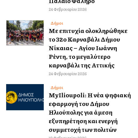
Παλαιό Φάληρο
24 Φεβρουαρίου 2026
Δήμοι
Με επιτυχία ολοκληρώθηκε
το 32ο Καρναβάλι Δήμου
Νίκαιας – Αγίου Ιωάννη
Ρέντη, το μεγαλύτερο
καρναβάλι της Αττικής
24 Φεβρουαρίου 2026
Δήμοι
MyIlioupoli: Η νέα ψηφιακή
εφαρμογή του Δήμου
Ηλιούπολης για άμεση
εξυπηρέτηση και ενεργή
συμμετοχή των πολιτών
19 Φεβρουαρίου 2026