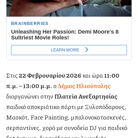
Στις
22 Φεβρουαρίου 2026
και ώρα
11:00
π.μ. – 13:00 μ.μ.
ο
∆ήµος Ηλιούπολης
διοργανώνει στην
Πλατεία Ανεξαρτησίας
παιδικό αποκριάτικο πάρτι µε Ξυλοπόδαρους,
Μασκότ, Face Painting, µπαλονοκατασκευές,
σερπαντίνες, χορό µε συνοδεία DJ για παιδικό
ξεφάντωµα, διασκέδαση και λιχουδιές.