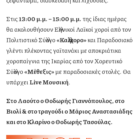
Στις
13:00 µ.µ. – 15:00 µ.µ.
της ίδιας ηµέρας
θα ακολουθήσουν Ελληνικοί Λαϊκοί χοροί από τον
Πολιτιστικό Σύλλογο
«Καλλίχορο»
και Παραδοσιακό
γλέντι πλέκοντας γαϊτανάκι με αποκριάτικα
χοροπαίγνια της Ικαρίας από τον Χορευτικό
Σύλλογο
«Μέθεξις»
µε παραδοσιακές στολές. Θα
υπάρχει
Live Μουσική
.
Στο Λαούτο ο Θοδωρής Γιαννόπουλος, στο
Βιολί & στο τραγούδι ο Μάριος Αναστασιάδης
και στο Κλαρίνο ο Θοδωρής Τασούλας.