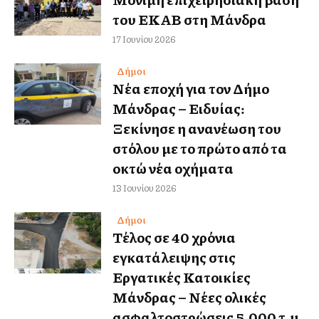
του ΕΚΑΒ στη Μάνδρα
17 Ιουνίου 2026
Δήμοι
Νέα εποχή για τον Δήμο
Μάνδρας – Ειδυλλίας:
Ξεκίνησε η ανανέωση του
στόλου με το πρώτο από τα
οκτώ νέα οχήματα
13 Ιουνίου 2026
Δήμοι
Τέλος σε 40 χρόνια
εγκατάλειψης στις
Εργατικές Κατοικίες
Μάνδρας – Νέες ολικές
ασφαλτοστρώσεις 5.000 τ.μ.