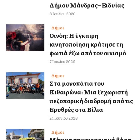
Δήμου Μάνδρας–Ειδυλλίας
8 Ιουλίου 2026
Δήμοι
Οινόη: Η έγκαιρη
κινητοποίηση κράτησε τη
φωτιά έξω από τον οικισμό
7 Ιουλίου 2026
Δήμοι
Στα μονοπάτια του
Κιθαιρώνα: Μια ξεχωριστή
πεζοπορική διαδρομή από τις
Ερυθρές στα Βίλια
24 Ιουνίου 2026
Δήμοι
Μόνιμη επιχειρησιακή βάση