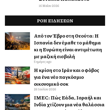
16 Μαΐου 2026
ΡΟΗ ΕΙΔΉΣΕΩΝ
Από τον Έβρο στη Θεούτα: Η
Ισπανία δεν έμαθε το μάθημα
κι η Ευρώπη είναι αντιμέτωπη
με μαζική εισβολή
5 ημέρες ago
Η κρίση στο Ιράν και ο φόβος
για ένα νέο παγκόσμιο
οικονομικό σοκ
26 Ιουλίου 2026
IMEC: Πώς Ελλάδα, Ισραήλ και
Ινδία χτίζουν μια νέα θαλάσσια