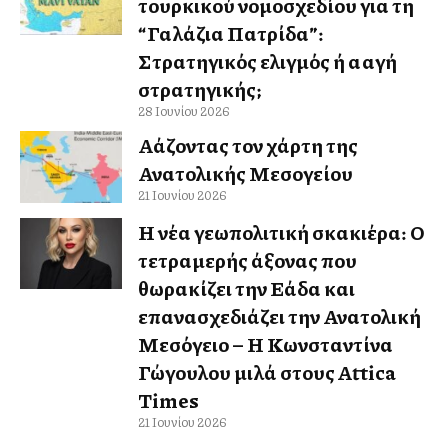
τουρκικού νομοσχεδίου για τη
“Γαλάζια Πατρίδα”:
Στρατηγικός ελιγμός ή αλλαγή
στρατηγικής;
28 Ιουνίου 2026
Αλλάζοντας τον χάρτη της
Ανατολικής Μεσογείου
21 Ιουνίου 2026
Η νέα γεωπολιτική σκακιέρα: Ο
τετραμερής άξονας που
θωρακίζει την Ελλάδα και
επανασχεδιάζει την Ανατολική
Μεσόγειο – Η Κωνσταντίνα
Γώγουλου μιλά στους Attica
Times
21 Ιουνίου 2026