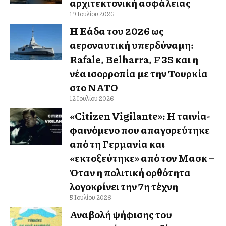
αρχιτεκτονική ασφάλειας
19 Ιουλίου 2026
Η Ελλάδα του 2026 ως
αεροναυτική υπερδύναμη:
Rafale, Belharra, F 35 και η
νέα ισορροπία με την Τουρκία
στο ΝΑΤΟ
12 Ιουλίου 2026
«Citizen Vigilante»: Η ταινία-
φαινόμενο που απαγορεύτηκε
από τη Γερμανία και
«εκτοξεύτηκε» από τον Μασκ –
Όταν η πολιτική ορθότητα
λογοκρίνει την 7η τέχνη
5 Ιουλίου 2026
Αναβολή ψήφισης του