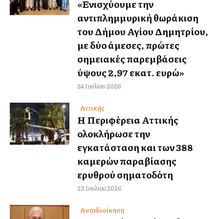
«Ενισχύουμε την
αντιπλημμυρική θωράκιση
του Δήμου Αγίου Δημητρίου,
με δύο άμεσες, πρώτες
σημειακές παρεμβάσεις
ύψους 2,97 εκατ. ευρώ»
24 Ιουλίου 2026
Αττικής
Η Περιφέρεια Αττικής
ολοκλήρωσε την
εγκατάσταση και των 388
καμερών παραβίασης
ερυθρού σηματοδότη
23 Ιουλίου 2026
Αυτοδιοίκηση