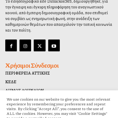
Το ειδησεογραφικό site Dimarxos365, δημιουργήθηκε, για
την έγκαιρη και έγκυρη πληροφόρηση του αναγνωστικού
κοινού, από έμπειρη δημοσιογραφική ομάδα, που επιθυμεί
να συμβάλλει ως ενημερωτική φωνή, στην ανάδειξη των
καθημερινών θεμάτων που απασχολούν την τοπική κοινωνία
και τον πολίτη.
Χρήσιμοι Σύνδεσμοι
ΠΕΡΙΦΕΡΕΙΑ ΑΤΤΙΚΗΣ
ΚΕΔΕ
ΔΗΜΟΣ ΑΘΗΝΑΙΩΝ
ΔΙΑΥΓΕΙΑ
We use cookies on our website to give you the most relevant
experience by remembering your preferences and repeat
visits. By clicking “Accept All”, you consent to the use of
ALL the cookies. However, you may visit "Cookie Settings"