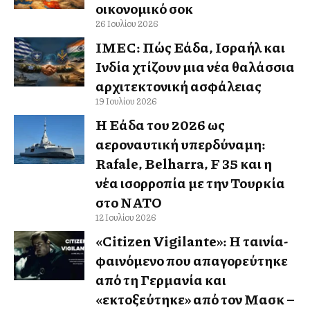
οικονομικό σοκ
26 Ιουλίου 2026
IMEC: Πώς Ελλάδα, Ισραήλ και
Ινδία χτίζουν μια νέα θαλάσσια
αρχιτεκτονική ασφάλειας
19 Ιουλίου 2026
Η Ελλάδα του 2026 ως
αεροναυτική υπερδύναμη:
Rafale, Belharra, F 35 και η
νέα ισορροπία με την Τουρκία
στο ΝΑΤΟ
12 Ιουλίου 2026
«Citizen Vigilante»: Η ταινία-
φαινόμενο που απαγορεύτηκε
από τη Γερμανία και
«εκτοξεύτηκε» από τον Μασκ –