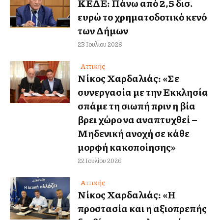
ΚΕΔΕ: Πάνω από 2,5 δισ.
ευρώ το χρηματοδοτικό κενό
των Δήμων
23 Ιουλίου 2026
Αττικής
Νίκος Χαρδαλιάς: «Σε
συνεργασία με την Εκκλησία
σπάμε τη σιωπή πριν η βία
βρει χώρο να αναπτυχθεί –
Μηδενική ανοχή σε κάθε
μορφή κακοποίησης»
22 Ιουλίου 2026
Αττικής
Νίκος Χαρδαλιάς: «Η
προστασία και η αξιοπρεπής