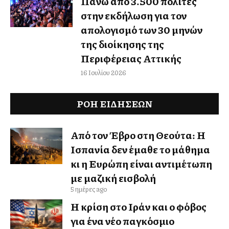
Πάνω από 3.500 πολίτες
στην εκδήλωση για τον
απολογισμό των 30 μηνών
της διοίκησης της
Περιφέρειας Αττικής
16 Ιουλίου 2026
ΡΟΗ ΕΙΔΉΣΕΩΝ
Από τον Έβρο στη Θεούτα: Η
Ισπανία δεν έμαθε το μάθημα
κι η Ευρώπη είναι αντιμέτωπη
με μαζική εισβολή
5 ημέρες ago
Η κρίση στο Ιράν και ο φόβος
για ένα νέο παγκόσμιο