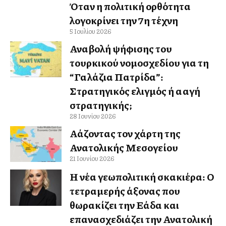
Όταν η πολιτική ορθότητα
λογοκρίνει την 7η τέχνη
5 Ιουλίου 2026
Αναβολή ψήφισης του
τουρκικού νομοσχεδίου για τη
“Γαλάζια Πατρίδα”:
Στρατηγικός ελιγμός ή αλλαγή
στρατηγικής;
28 Ιουνίου 2026
Αλλάζοντας τον χάρτη της
Ανατολικής Μεσογείου
21 Ιουνίου 2026
Η νέα γεωπολιτική σκακιέρα: Ο
τετραμερής άξονας που
θωρακίζει την Ελλάδα και
επανασχεδιάζει την Ανατολική