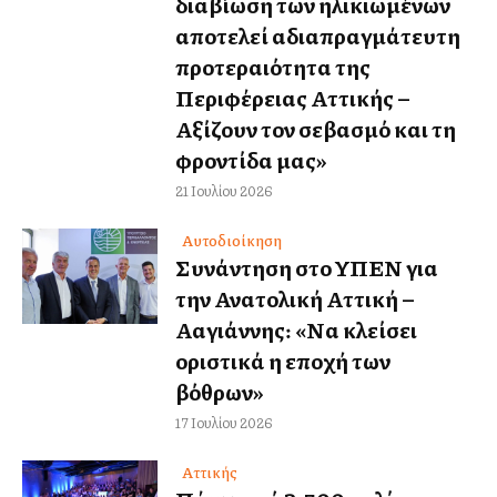
διαβίωση των ηλικιωμένων
αποτελεί αδιαπραγμάτευτη
προτεραιότητα της
Περιφέρειας Αττικής –
Αξίζουν τον σεβασμό και τη
φροντίδα μας»
21 Ιουλίου 2026
Αυτοδιοίκηση
Συνάντηση στο ΥΠΕΝ για
την Ανατολική Αττική –
Αλλαγιάννης: «Να κλείσει
οριστικά η εποχή των
βόθρων»
17 Ιουλίου 2026
Αττικής