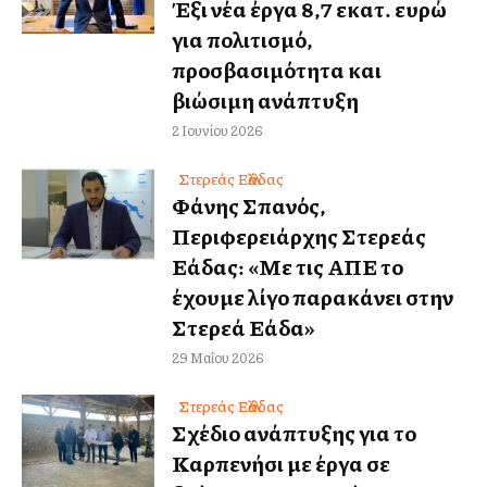
Έξι νέα έργα 8,7 εκατ. ευρώ
για πολιτισμό,
προσβασιμότητα και
βιώσιμη ανάπτυξη
2 Ιουνίου 2026
Στερεάς Ελλάδας
Φάνης Σπανός,
Περιφερειάρχης Στερεάς
Ελλάδας: «Με τις ΑΠΕ το
έχουμε λίγο παρακάνει στην
Στερεά Ελλάδα»
29 Μαΐου 2026
Στερεάς Ελλάδας
Σχέδιο ανάπτυξης για το
Καρπενήσι με έργα σε