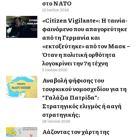
στο ΝΑΤΟ
12 Ιουλίου 2026
«Citizen Vigilante»: Η ταινία-
φαινόμενο που απαγορεύτηκε
από τη Γερμανία και
«εκτοξεύτηκε» από τον Μασκ –
Όταν η πολιτική ορθότητα
λογοκρίνει την 7η τέχνη
5 Ιουλίου 2026
Αναβολή ψήφισης του
τουρκικού νομοσχεδίου για τη
“Γαλάζια Πατρίδα”:
Στρατηγικός ελιγμός ή αλλαγή
στρατηγικής;
28 Ιουνίου 2026
Αλλάζοντας τον χάρτη της