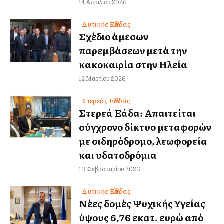
14 Απριλίου 2026
Δυτικής Ελλάδας
Σχέδιο άμεσων
παρεμβάσεων μετά την
κακοκαιρία στην Ηλεία
12 Μαρτίου 2026
Στερεάς Ελλάδας
Στερεά Ελλάδα: Απαιτείται
σύγχρονο δίκτυο μεταφορών
με σιδηρόδρομο, λεωφορεία
και υδατοδρόμια
13 Φεβρουαρίου 2026
Δυτικής Ελλάδας
Νέες δομές Ψυχικής Υγείας
ύψους 6,76 εκατ. ευρώ από