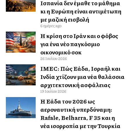
Ισπανία δεν έμαθε το μάθημα
κι η Ευρώπη είναι αντιμέτωπη
με μαζική εισβολή
6 ημέρες ago
Η κρίση στο Ιράν και ο φόβος
για ένα νέο παγκόσμιο
οικονομικό σοκ
26 Ιουλίου 2026
IMEC: Πώς Ελλάδα, Ισραήλ και
Ινδία χτίζουν μια νέα θαλάσσια
αρχιτεκτονική ασφάλειας
19 Ιουλίου 2026
Η Ελλάδα του 2026 ως
αεροναυτική υπερδύναμη:
Rafale, Belharra, F 35 και η
νέα ισορροπία με την Τουρκία