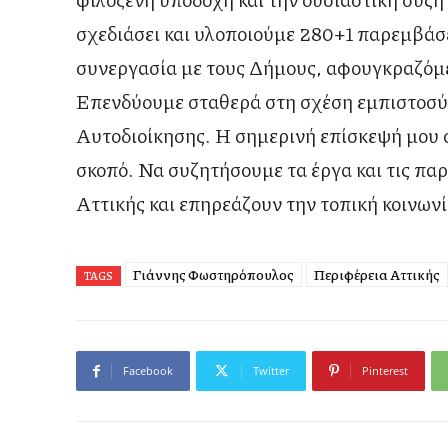
σχεδιάσει και υλοποιούμε 280+1 παρεμβάσε
συνεργασία με τους Δήμους, αφουγκραζόμενο
Επενδύουμε σταθερά στη σχέση εμπιστοσύν
Αυτοδιοίκησης. Η σημερινή επίσκεψή μου 
σκοπό. Να συζητήσουμε τα έργα και τις πα
Αττικής και επηρεάζουν την τοπική κοινων
Γιάννης Φωστηρόπουλος
Περιφέρεια Αττικής
TAGS
Facebook
Twitter
Pinterest