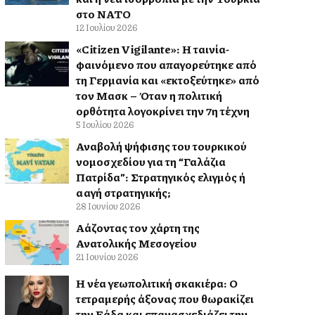
στο ΝΑΤΟ
12 Ιουλίου 2026
«Citizen Vigilante»: Η ταινία-
φαινόμενο που απαγορεύτηκε από
τη Γερμανία και «εκτοξεύτηκε» από
τον Μασκ – Όταν η πολιτική
ορθότητα λογοκρίνει την 7η τέχνη
5 Ιουλίου 2026
Αναβολή ψήφισης του τουρκικού
νομοσχεδίου για τη “Γαλάζια
Πατρίδα”: Στρατηγικός ελιγμός ή
αλλαγή στρατηγικής;
28 Ιουνίου 2026
Αλλάζοντας τον χάρτη της
Ανατολικής Μεσογείου
21 Ιουνίου 2026
Η νέα γεωπολιτική σκακιέρα: Ο
τετραμερής άξονας που θωρακίζει
την Ελλάδα και επανασχεδιάζει την