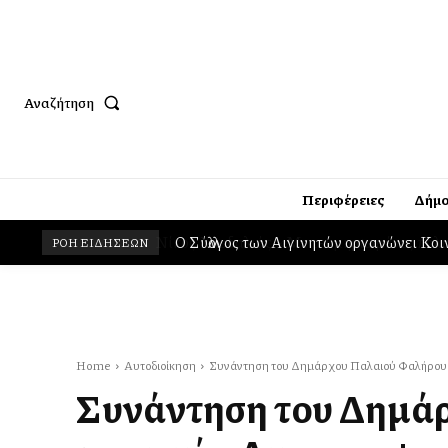
Αναζήτηση
Περιφέρειες
Δήμο
Ο Σύλλογος των Αιγινητών οργανώνει Κο
ΡΟΗ ΕΙΔΗΣΕΩΝ
Home
Αυτοδιοίκηση
Συνάντηση του Δημάρχου Παλαιού Φαλήρου 
Συνάντηση του Δημά