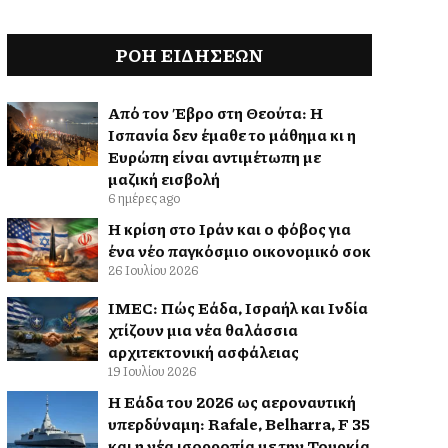
ΡΟΗ ΕΙΔΉΣΕΩΝ
Από τον Έβρο στη Θεούτα: Η
Ισπανία δεν έμαθε το μάθημα κι η
Ευρώπη είναι αντιμέτωπη με
μαζική εισβολή
6 ημέρες ago
Η κρίση στο Ιράν και ο φόβος για
ένα νέο παγκόσμιο οικονομικό σοκ
26 Ιουλίου 2026
IMEC: Πώς Ελλάδα, Ισραήλ και Ινδία
χτίζουν μια νέα θαλάσσια
αρχιτεκτονική ασφάλειας
19 Ιουλίου 2026
Η Ελλάδα του 2026 ως αεροναυτική
υπερδύναμη: Rafale, Belharra, F 35
και η νέα ισορροπία με την Τουρκία