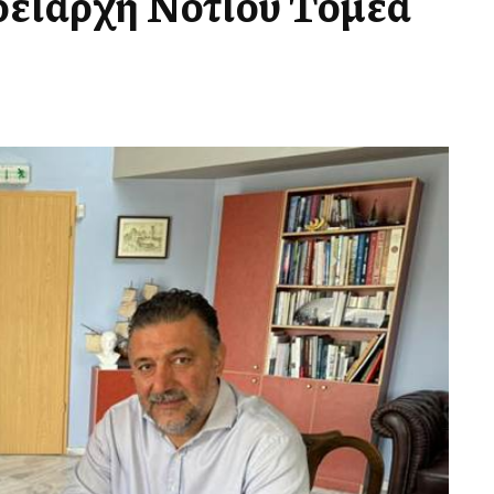
ερειάρχη Νοτίου Τομέα