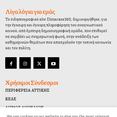
Λίγα λόγια για εμάς
Το ειδησεογραφικό site Dimarxos365, δημιουργήθηκε, για
την έγκαιρη και έγκυρη πληροφόρηση του αναγνωστικού
κοινού, από έμπειρη δημοσιογραφική ομάδα, που επιθυμεί
να συμβάλλει ως ενημερωτική φωνή, στην ανάδειξη των
καθημερινών θεμάτων που απασχολούν την τοπική κοινωνία
και τον πολίτη.
Χρήσιμοι Σύνδεσμοι
ΠΕΡΙΦΕΡΕΙΑ ΑΤΤΙΚΗΣ
ΚΕΔΕ
ΔΗΜΟΣ ΑΘΗΝΑΙΩΝ
ΔΙΑΥΓΕΙΑ
We use cookies on our website to give you the most relevant