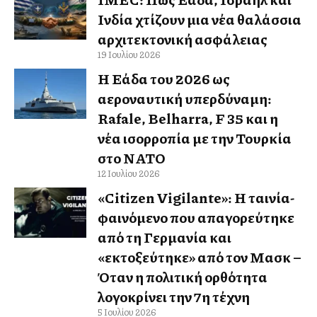
Ινδία χτίζουν μια νέα θαλάσσια
αρχιτεκτονική ασφάλειας
19 Ιουλίου 2026
Η Ελλάδα του 2026 ως
αεροναυτική υπερδύναμη:
Rafale, Belharra, F 35 και η
νέα ισορροπία με την Τουρκία
στο ΝΑΤΟ
12 Ιουλίου 2026
«Citizen Vigilante»: Η ταινία-
φαινόμενο που απαγορεύτηκε
από τη Γερμανία και
«εκτοξεύτηκε» από τον Μασκ –
Όταν η πολιτική ορθότητα
λογοκρίνει την 7η τέχνη
5 Ιουλίου 2026