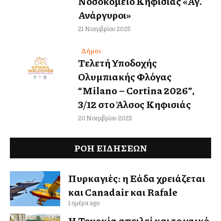
Νοσοκομείο Κηφισιάς «Αγ.
Ανάργυροι»
21 Νοεμβρίου 2025
Δήμοι
Τελετή Υποδοχής
Ολυμπιακής Φλόγας
“Milano – Cortina 2026”,
3/12 στο Άλσος Κηφισιάς
20 Νοεμβρίου 2025
ΡΟΗ ΕΙΔΉΣΕΩΝ
Πυρκαγιές: η Ελλάδα χρειάζεται
και Canadair και Rafale
1 ημέρα ago
Η Τουρκία απειλεί και το γαλλικό