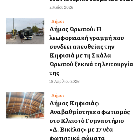
2 Μαΐου 2026
Δήμοι
Δήμος Ωρωπού: Η
λεωφορειακή γραμμή που
συνδέει απευθείας την
Κηφισιά με τη Σκάλα
Ωρωπού ξεκινά τη λειτουργία
της
18 Απριλίου 2026
Δήμοι
Δήμος Κηφισιάς:
Αναβαθμίστηκε ο φωτισμός
στο Κλειστό Γυμναστήριο
«Δ. Βικέλας» με 17 νέα
φωτιστικά σώματα