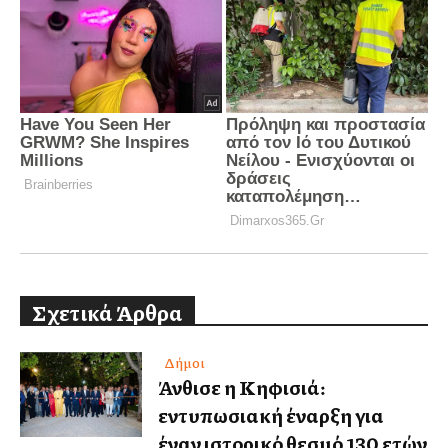
Σχετικά Άρθρα
Δήμοι
Άνθισε η Κηφισιά:
εντυπωσιακή έναρξη για
έναν ιστορικό θεσμό 130 ετών