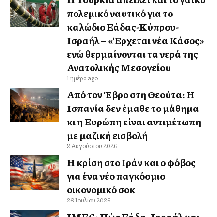
πολεμικό ναυτικό για το
καλώδιο Ελλάδας-Κύπρου-
Ισραήλ – «Έρχεται νέα Κάσος»
ενώ θερμαίνονται τα νερά της
Ανατολικής Μεσογείου
1 ημέρα ago
Από τον Έβρο στη Θεούτα: Η
Ισπανία δεν έμαθε το μάθημα
κι η Ευρώπη είναι αντιμέτωπη
με μαζική εισβολή
2 Αυγούστου 2026
Η κρίση στο Ιράν και ο φόβος
για ένα νέο παγκόσμιο
οικονομικό σοκ
26 Ιουλίου 2026
IMEC: Πώς Ελλάδα, Ισραήλ και