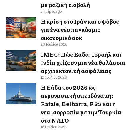
με μαζική εισβολή
5 ημέρες ago
Η κρίση στο Ιράν και ο φόβος
για ένα νέο παγκόσμιο
οικονομικό σοκ
26 Ιουλίου 2026
IMEC: Πώς Ελλάδα, Ισραήλ και
Ινδία χτίζουν μια νέα θαλάσσια
αρχιτεκτονική ασφάλειας
19 Ιουλίου 2026
Η Ελλάδα του 2026 ως
αεροναυτική υπερδύναμη:
Rafale, Belharra, F 35 και η
νέα ισορροπία με την Τουρκία
στο ΝΑΤΟ
12 Ιουλίου 2026