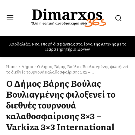
Παρών στις φωτιές στο Πόρτο Γερμενό, Ψάθα και Βίλια ο Δήμος
Φυλής
Home
Δήμοι
Ο Δήμος Βάρης Βούλας Βουλιαγμένης φιλοξενεί
το διεθνές τουρνουά καλαθοσφαίρισης 3x3 –...
Ο Δήμος Βάρης Βούλας
Βουλιαγμένης φιλοξενεί το
διεθνές τουρνουά
καλαθοσφαίρισης 3×3 –
Varkiza 3×3 International