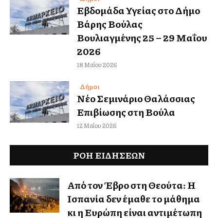
Εβδομάδα Υγείας στο Δήμο
Βάρης Βούλας
Βουλιαγμένης 25 – 29 Μαΐου
2026
18 Μαΐου 2026
Δήμοι
Νέο Σεμινάριο Θαλάσσιας
Επιβίωσης στη Βούλα
12 Μαΐου 2026
ΡΟΗ ΕΙΔΉΣΕΩΝ
Από τον Έβρο στη Θεούτα: Η
Ισπανία δεν έμαθε το μάθημα
κι η Ευρώπη είναι αντιμέτωπη