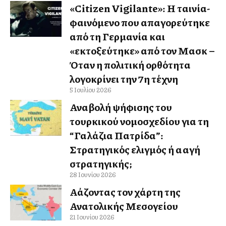
«Citizen Vigilante»: Η ταινία-
φαινόμενο που απαγορεύτηκε
από τη Γερμανία και
«εκτοξεύτηκε» από τον Μασκ –
Όταν η πολιτική ορθότητα
λογοκρίνει την 7η τέχνη
5 Ιουλίου 2026
Αναβολή ψήφισης του
τουρκικού νομοσχεδίου για τη
“Γαλάζια Πατρίδα”:
Στρατηγικός ελιγμός ή αλλαγή
στρατηγικής;
28 Ιουνίου 2026
Αλλάζοντας τον χάρτη της
Ανατολικής Μεσογείου
21 Ιουνίου 2026