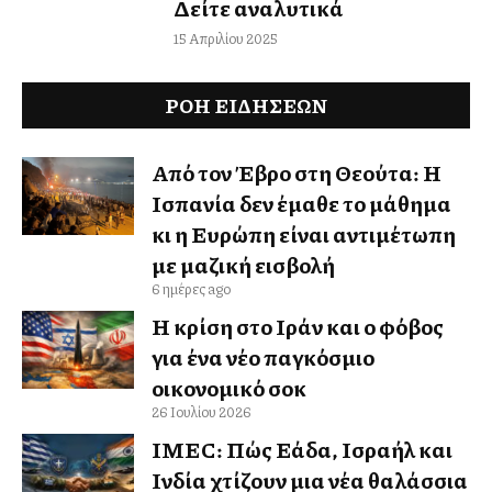
Δείτε αναλυτικά
15 Απριλίου 2025
ΡΟΗ ΕΙΔΉΣΕΩΝ
Από τον Έβρο στη Θεούτα: Η
Ισπανία δεν έμαθε το μάθημα
κι η Ευρώπη είναι αντιμέτωπη
με μαζική εισβολή
6 ημέρες ago
Η κρίση στο Ιράν και ο φόβος
για ένα νέο παγκόσμιο
οικονομικό σοκ
26 Ιουλίου 2026
IMEC: Πώς Ελλάδα, Ισραήλ και
Ινδία χτίζουν μια νέα θαλάσσια