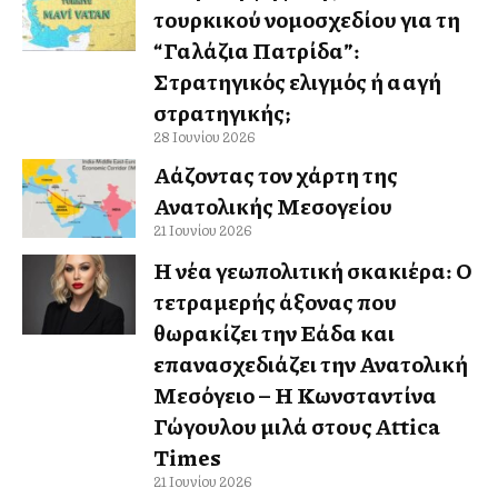
τουρκικού νομοσχεδίου για τη
“Γαλάζια Πατρίδα”:
Στρατηγικός ελιγμός ή αλλαγή
στρατηγικής;
28 Ιουνίου 2026
Αλλάζοντας τον χάρτη της
Ανατολικής Μεσογείου
21 Ιουνίου 2026
Η νέα γεωπολιτική σκακιέρα: Ο
τετραμερής άξονας που
θωρακίζει την Ελλάδα και
επανασχεδιάζει την Ανατολική
Μεσόγειο – Η Κωνσταντίνα
Γώγουλου μιλά στους Attica
Times
21 Ιουνίου 2026