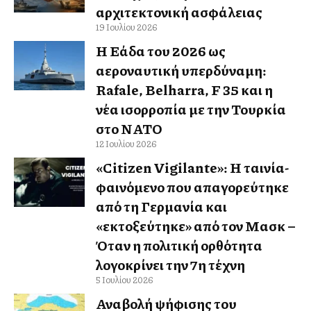
αρχιτεκτονική ασφάλειας
19 Ιουλίου 2026
Η Ελλάδα του 2026 ως
αεροναυτική υπερδύναμη:
Rafale, Belharra, F 35 και η
νέα ισορροπία με την Τουρκία
στο ΝΑΤΟ
12 Ιουλίου 2026
«Citizen Vigilante»: Η ταινία-
φαινόμενο που απαγορεύτηκε
από τη Γερμανία και
«εκτοξεύτηκε» από τον Μασκ –
Όταν η πολιτική ορθότητα
λογοκρίνει την 7η τέχνη
5 Ιουλίου 2026
Αναβολή ψήφισης του