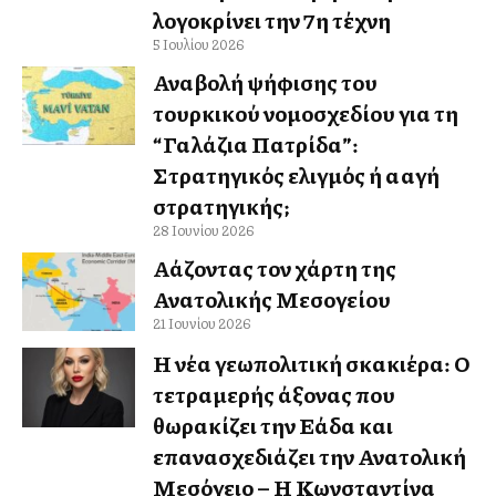
λογοκρίνει την 7η τέχνη
5 Ιουλίου 2026
Αναβολή ψήφισης του
τουρκικού νομοσχεδίου για τη
“Γαλάζια Πατρίδα”:
Στρατηγικός ελιγμός ή αλλαγή
στρατηγικής;
28 Ιουνίου 2026
Αλλάζοντας τον χάρτη της
Ανατολικής Μεσογείου
21 Ιουνίου 2026
Η νέα γεωπολιτική σκακιέρα: Ο
τετραμερής άξονας που
θωρακίζει την Ελλάδα και
επανασχεδιάζει την Ανατολική
Μεσόγειο – Η Κωνσταντίνα