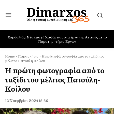
Χαρδαλιάς: Νέα εποχή διαφάνειας στα έργα της Αττικής με το
Παρών στις φωτιές στο Πόρτο Γερμενό, Ψάθα και Βίλια ο Δήμος
Παρατηρητήριο Έργων
Φυλής
Home
Παρασκήνιο
Η πρώτη φωτογραφία από το ταξίδι του
μέλιτος Πατούλη-Κοίλου
Η πρώτη φωτογραφία από το
ταξίδι του μέλιτος Πατούλη-
Κοίλου
12 Νοεμβρίου 2024 18:36