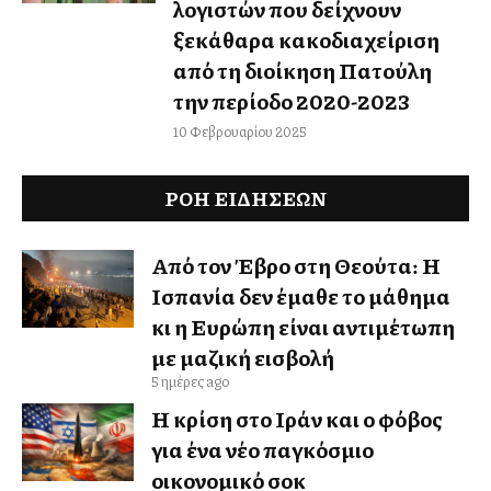
λογιστών που δείχνουν
ξεκάθαρα κακοδιαχείριση
από τη διοίκηση Πατούλη
την περίοδο 2020-2023
10 Φεβρουαρίου 2025
ΡΟΗ ΕΙΔΉΣΕΩΝ
Από τον Έβρο στη Θεούτα: Η
Ισπανία δεν έμαθε το μάθημα
κι η Ευρώπη είναι αντιμέτωπη
με μαζική εισβολή
5 ημέρες ago
Η κρίση στο Ιράν και ο φόβος
για ένα νέο παγκόσμιο
οικονομικό σοκ