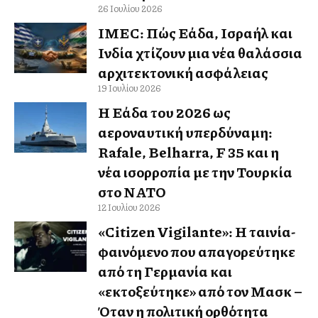
26 Ιουλίου 2026
IMEC: Πώς Ελλάδα, Ισραήλ και
Ινδία χτίζουν μια νέα θαλάσσια
αρχιτεκτονική ασφάλειας
19 Ιουλίου 2026
Η Ελλάδα του 2026 ως
αεροναυτική υπερδύναμη:
Rafale, Belharra, F 35 και η
νέα ισορροπία με την Τουρκία
στο ΝΑΤΟ
12 Ιουλίου 2026
«Citizen Vigilante»: Η ταινία-
φαινόμενο που απαγορεύτηκε
από τη Γερμανία και
«εκτοξεύτηκε» από τον Μασκ –
Όταν η πολιτική ορθότητα